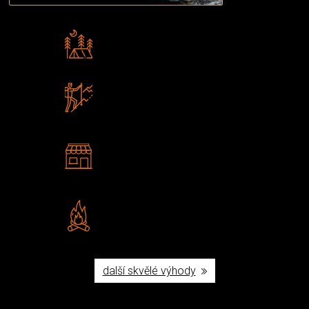
Rádi předáváme zkušenosti
Poradíme vám s výběrem
Zboží sami testujeme
U nás nekoupíte „zajíce v pytli“
2 kamenné prodejny
Navštivte nás v Praze a
Šumperku
Vlastní značka JuBö
Poctivá ruční výroba v ČR
další skvělé výhody