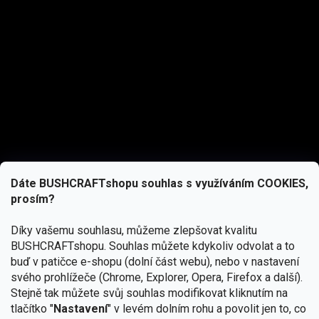
Dáte BUSHCRAFTshopu souhlas s využíváním COOKIES,
prosím?
Díky vašemu souhlasu, můžeme zlepšovat kvalitu
BUSHCRAFTshopu.
Souhlas můžete kdykoliv odvolat a to
buď v patičce e-shopu (dolní část webu), nebo v nastavení
svého prohlížeče (Chrome, Explorer, Opera, Firefox a další).
Stejně tak můžete svůj souhlas modifikovat kliknutím na
tlačítko "
Nastavení
" v levém dolním rohu a povolit jen to, co