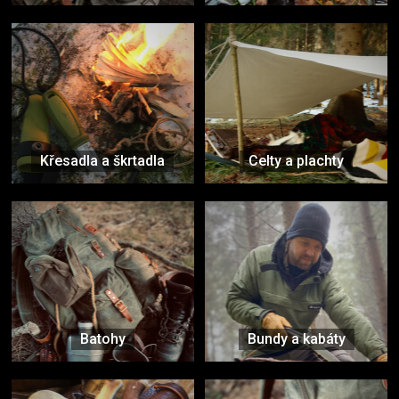
Křesadla a škrtadla
Celty a plachty
Batohy
Bundy a kabáty