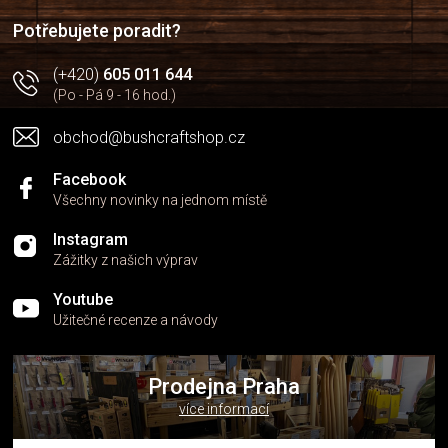
í
í
p
Potřebujete poradit?
r
v
(+420)
605 011 644
k
(Po - Pá 9 - 16 hod.)
y
v
obchod@bushcraftshop.cz
ý
p
i
Facebook
s
Všechny novinky na jednom místě
u
Instagram
Zážitky z našich výprav
Youtube
Užitečné recenze a návody
Prodejna Praha
více informací