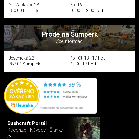
Na Václavce 28
Po - Pá:
150 00 Praha 5
10:00 - 18:00 hod.
Prodejna Šumperk
více informací
Jesenická 22
Po - Čt: 13 - 17 hod.
787 01 Šumperk
Pá: 9 - 17 hod.
Bushcraft Portál
Recenze - Návody - Články