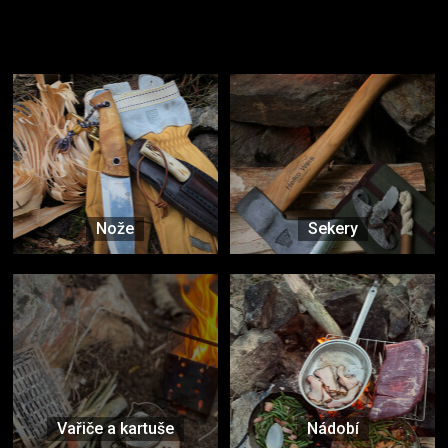
Užijte si to v přírodě
Vybavení, na které spoléháte nejčastěji
Nože
Sekery
Vařiče a kartuše
Nádobí