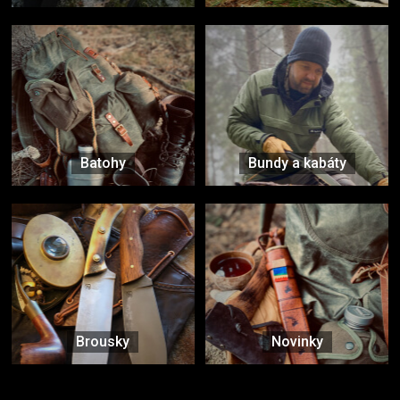
Batohy
Bundy a kabáty
Brousky
Novinky