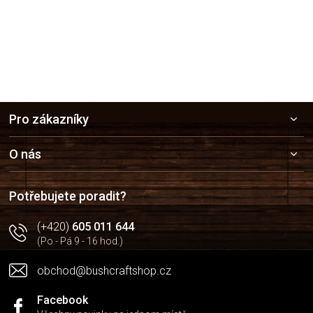
Z
Pro zákazníky
á
p
a
O nás
t
í
Potřebujete poradit?
(+420)
605 011 644
(Po - Pá 9 - 16 hod.)
obchod@bushcraftshop.cz
Facebook