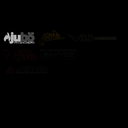
Značky ověřené samotnou přírodou
další značky
Odebírat newsletter
Vložte svůj e-mail a my vám budeme zasílat informace o
nových produktech na našem e-shopu.