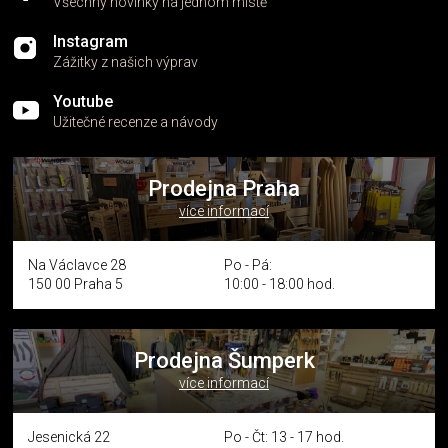
Všechny novinky na jednom místě
Instagram
Zážitky z našich výprav
Youtube
Užitečné recenze a návody
Prodejna Praha
více informací
Na Václavce 28
Po - Pá:
150 00 Praha 5
10:00 - 18:00 hod.
Prodejna Šumperk
více informací
Jesenická 22
Po - Čt: 13 - 17 hod.