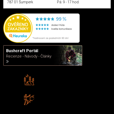
787 01 Šumperk
Pá: 9 - 17 hod.
Bushcraft Portál
Recenze - Návody - Články
Rádi předáváme zkušenosti
Poradíme vám s výběrem
Zboží sami testujeme
U nás nekoupíte „zajíce v pytli“