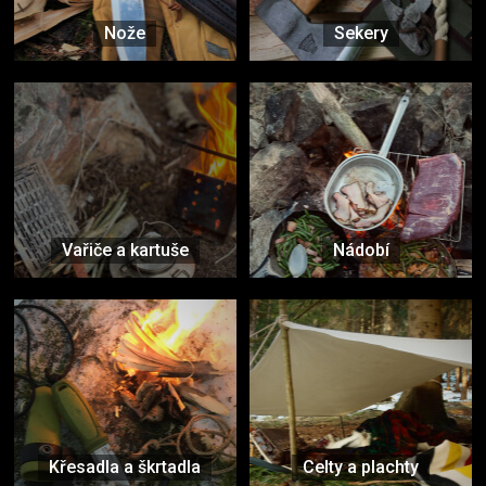
Nože
Sekery
Vařiče a kartuše
Nádobí
Křesadla a škrtadla
Celty a plachty