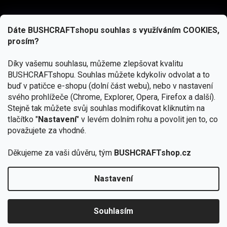
Dáte BUSHCRAFTshopu souhlas s využíváním COOKIES,
prosím?
Díky vašemu souhlasu, můžeme zlepšovat kvalitu
BUSHCRAFTshopu.
Souhlas můžete kdykoliv odvolat a to
buď v patičce e-shopu (dolní část webu), nebo v nastavení
svého prohlížeče (Chrome, Explorer, Opera, Firefox a další).
Stejně tak můžete svůj souhlas modifikovat kliknutím na
tlačítko "
Nastavení
" v levém dolním rohu a povolit jen to, co
Přihlásit se
považujete za vhodné.
Vložením e-mailu souhlasíte s
podmínkami ochrany osobních údajů
Děkujeme za vaši důvěru, tým
BUSHCRAFTshop.cz
Nastavení
Od 27.7. - 7.8. bude prodejna v Praze uzavřena.
Copyright 2026
BUSHCRAFTshop.cz
. Všechna práva
🏕️ Kupte do 12. 8. jakýkoliv produkt JuBö a
vyhrazena.
Upravit nastavení cookies
zapojte se do slosování o kurz s
Souhlasím
Krakenem.
VYBRAT JuBö »
Vytvořil Shoptet