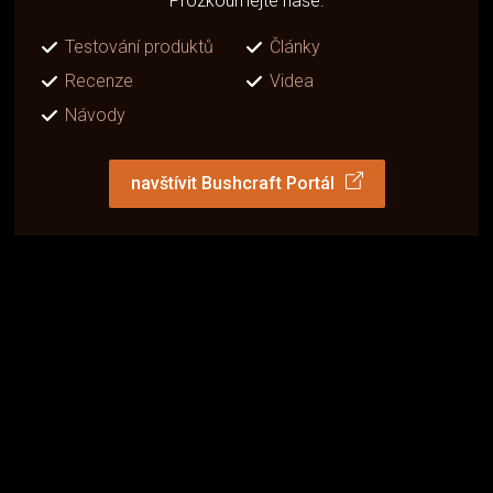
Prozkoumejte naše:
Testování produktů
Články
Recenze
Videa
Návody
navštívit Bushcraft Portál