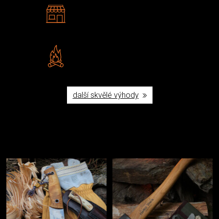
2 kamenné prodejny
Navštivte nás v Praze a
Šumperku
Vlastní značka JuBö
Poctivá ruční výroba v ČR
další skvělé výhody
Užijte si to v přírodě
Vybavení, na které spoléháte nejčastěji