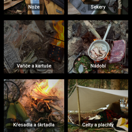
Nože
Sekery
Vařiče a kartuše
Nádobí
Křesadla a škrtadla
Celty a plachty