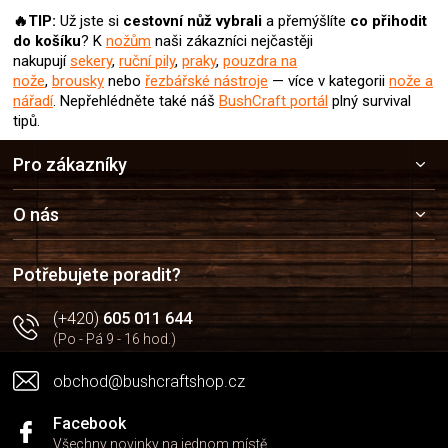
🔥TIP:
Už jste si
cestovní nůž
vybrali
a přemýšlíte
co přihodit
do košíku
? K
nožům
naši zákazníci nejčastěji
nakupují
sekery
,
ruční pily
,
praky
,
pouzdra na
nože
,
brousky
nebo
řezbářské nástroje
— více v kategorii
nože a
nářadí
.
Nepřehlédněte také náš
BushCraft portál
plný survival
tipů.
Z
Pro zákazníky
á
p
a
O nás
t
í
Potřebujete poradit?
(+420)
605 011 644
(Po - Pá 9 - 16 hod.)
obchod@bushcraftshop.cz
Facebook
Všechny novinky na jednom místě