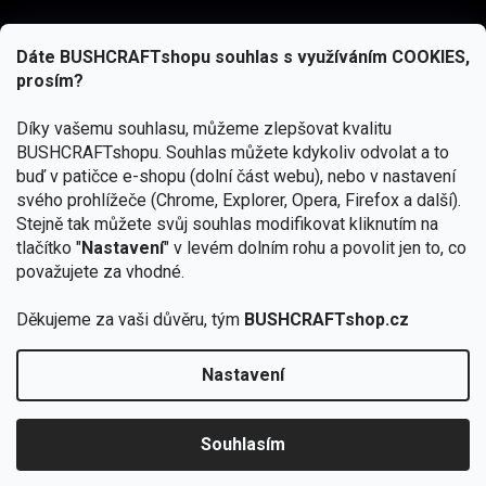
Dáte BUSHCRAFTshopu souhlas s využíváním COOKIES,
prosím?
Díky vašemu souhlasu, můžeme zlepšovat kvalitu
BUSHCRAFTshopu.
Souhlas můžete kdykoliv odvolat a to
buď v patičce e-shopu (dolní část webu), nebo v nastavení
svého prohlížeče (Chrome, Explorer, Opera, Firefox a další).
Stejně tak můžete svůj souhlas modifikovat kliknutím na
tlačítko "
Nastavení
" v levém dolním rohu a povolit jen to, co
Přihlásit se
považujete za vhodné.
Vložením e-mailu souhlasíte s
Děkujeme za vaši důvěru, tým
BUSHCRAFTshop.cz
podmínkami ochrany osobních údajů
Nastavení
Copyright 2026
BUSHCRAFTshop.cz
. Všechna práva
🏕️ Kupte do 12. 8. jakýkoliv produkt JuBö a
vyhrazena.
Upravit nastavení cookies
zapojte se do slosování o kurz s
Souhlasím
Krakenem.
VYBRAT JuBö »
Vytvořil Shoptet