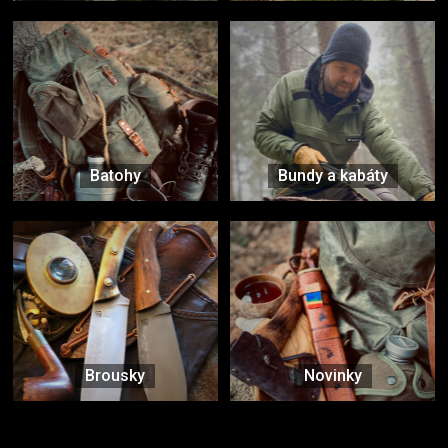
Batohy
Bundy a kabáty
Brousky
Novinky