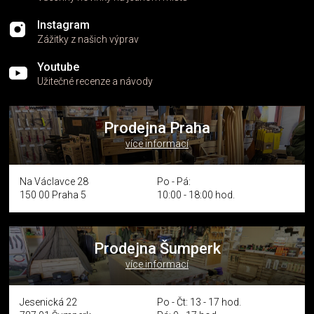
Instagram
Zážitky z našich výprav
Youtube
Užitečné recenze a návody
Prodejna Praha
více informací
Na Václavce 28
Po - Pá:
150 00 Praha 5
10:00 - 18:00 hod.
Prodejna Šumperk
více informací
Jesenická 22
Po - Čt: 13 - 17 hod.