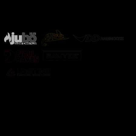
Značky ověřené samotnou přírodou
další značky
Odebírat newsletter
Vložte svůj e-mail a my vám budeme zasílat informace o
nových produktech na našem e-shopu.