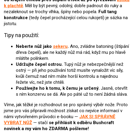
p
k plachtě
. Měl by být pevný, odolný, dobře padnout do ruky a
r
nezaleknout se trochy vlhka, špíny nebo popela.
Full tang
v
konstrukce
(tedy čepel procházející celou rukojetí) je sázka na
k
jistotu.
y
v
Tipy na použití:
ý
p
Neberte nůž jako
sekeru
.
Ano, zvládne batoning (štípání
i
dřeva čepelí), ale ne každý nůž má rád, když mu po hlavě
s
mlátíte polínkem.
u
Udržujte čepel ostrou.
Tupý nůž je nebezpečnější než
ostrý — při jeho používání totiž musíte vynaložit víc síly,
kvůli čemuž nad ním máte horší kontrolu a najednou
řežete víc, než jste chtěli.
Používejte ho k tomu, k čemu je určený.
Jasně, otevřít
s ním konzervu se dá. Ale po páté už to není žádná sláva.
Víme, jak těžké je rozhodnout se pro správný výběr nože. Proto
jsme pro vás připravili možnost získat co nejvíce informací v
námi vytvořeném průvodci e-booku —
JAK SI SPRÁVNĚ
VYBRAT NŮŽ
— stačí
se přihlásit k odběru Bushcraft
novinek
a my vám ho ZDARMA pošleme!