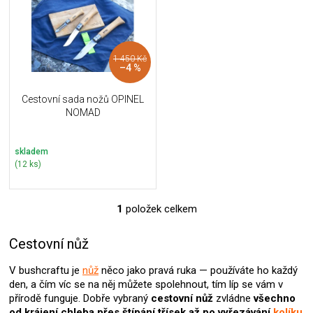
i
k
s
t
p
ů
r
1 450 Kč
o
–4 %
d
u
Cestovní sada nožů OPINEL
k
NOMAD
t
ů
skladem
(12 ks)
1
položek celkem
O
v
l
Cestovní nůž
á
d
V bushcraftu je
nůž
něco jako pravá ruka — používáte ho každý
a
den, a čím víc se na něj můžete spolehnout, tím líp se vám v
c
přírodě funguje. Dobře vybraný
cestovní nůž
zvládne
všechno
í
od krájení chleba přes štípání třísek až po vyřezávání
kolíku