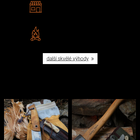
2 kamenné prodejny
Navštivte nás v Praze a
Šumperku
Vlastní značka JuBö
Poctivá ruční výroba v ČR
další skvělé výhody
Užijte si to v přírodě
Vybavení, na které spoléháte nejčastěji