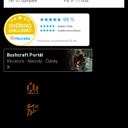
787 01 Šumperk
Pá: 9 - 17 hod.
Bushcraft Portál
Recenze - Návody - Články
Rádi předáváme zkušenosti
Poradíme vám s výběrem
Zboží sami testujeme
U nás nekoupíte „zajíce v pytli“