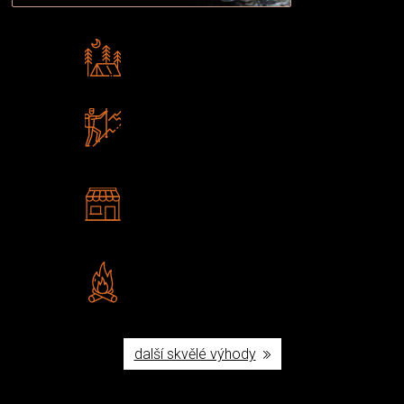
Rádi předáváme zkušenosti
Poradíme vám s výběrem
Zboží sami testujeme
U nás nekoupíte „zajíce v pytli“
2 kamenné prodejny
Navštivte nás v Praze a
Šumperku
Vlastní značka JuBö
Poctivá ruční výroba v ČR
další skvělé výhody