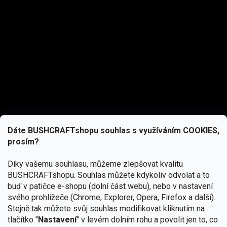
Dáte BUSHCRAFTshopu souhlas s využíváním COOKIES,
prosím?
Díky vašemu souhlasu, můžeme zlepšovat kvalitu
BUSHCRAFTshopu.
Souhlas můžete kdykoliv odvolat a to
buď v patičce e-shopu (dolní část webu), nebo v nastavení
svého prohlížeče (Chrome, Explorer, Opera, Firefox a další).
Stejně tak můžete svůj souhlas modifikovat kliknutím na
tlačítko "
Nastavení
" v levém dolním rohu a povolit jen to, co