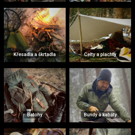
Křesadla a škrtadla
Celty a plachty
Batohy
Bundy a kabáty