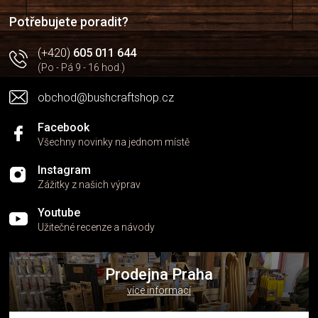
í
í
p
Potřebujete poradit?
r
v
(+420)
605 011 644
k
(Po - Pá 9 - 16 hod.)
y
v
obchod@bushcraftshop.cz
ý
p
i
Facebook
s
Všechny novinky na jednom místě
u
Instagram
Zážitky z našich výprav
Youtube
Užitečné recenze a návody
Prodejna Praha
více informací