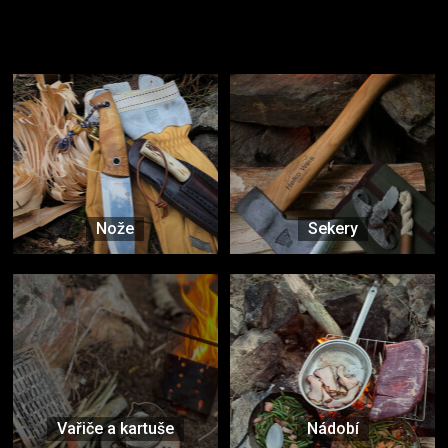
Užijte si to v přírodě
Vybavení, na které spoléháte nejčastěji
Nože
Sekery
Vařiče a kartuše
Nádobí