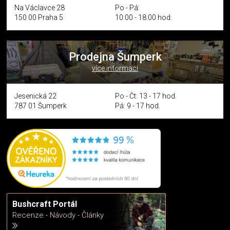
Na Václavce 28
Po - Pá:
150 00 Praha 5
10:00 - 18:00 hod.
Prodejna Šumperk
více informací
Jesenická 22
Po - Čt: 13 - 17 hod.
787 01 Šumperk
Pá: 9 - 17 hod.
Bushcraft Portál
Recenze - Návody - Články