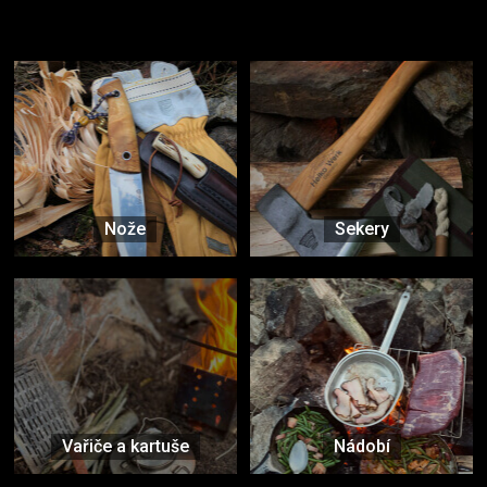
Vybavení, na které spoléháte nejčastěji
Nože
Sekery
Vařiče a kartuše
Nádobí