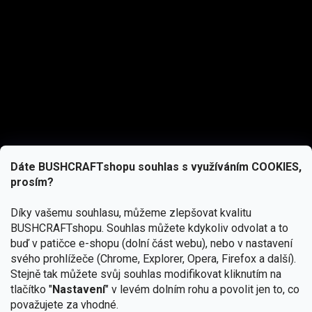
Dáte BUSHCRAFTshopu souhlas s využíváním COOKIES,
prosím?
Díky vašemu souhlasu, můžeme zlepšovat kvalitu
BUSHCRAFTshopu.
Souhlas můžete kdykoliv odvolat a to
buď v patičce e-shopu (dolní část webu), nebo v nastavení
svého prohlížeče (Chrome, Explorer, Opera, Firefox a další).
Stejně tak můžete svůj souhlas modifikovat kliknutím na
tlačítko "
Nastavení
" v levém dolním rohu a povolit jen to, co
Přihlásit se
považujete za vhodné.