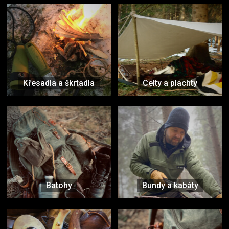
Křesadla a škrtadla
Celty a plachty
Batohy
Bundy a kabáty