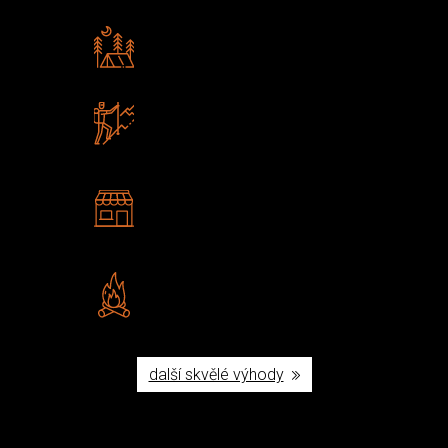
Rádi předáváme zkušenosti
Poradíme vám s výběrem
Zboží sami testujeme
U nás nekoupíte „zajíce v pytli“
2 kamenné prodejny
Navštivte nás v Praze a
Šumperku
Vlastní značka JuBö
Poctivá ruční výroba v ČR
další skvělé výhody
Užijte si to v přírodě