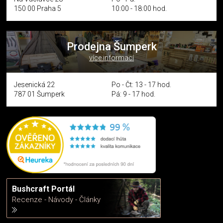
150 00 Praha 5
10:00 - 18:00 hod.
Prodejna Šumperk
více informací
Jesenická 22
Po - Čt: 13 - 17 hod.
787 01 Šumperk
Pá: 9 - 17 hod.
Bushcraft Portál
Recenze - Návody - Články