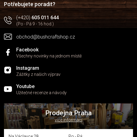
Potřebujete poradit?
(+420)
605 011 644
(Po - Pá 9 - 16 hod.)
obchod@bushcraftshop.cz
Facebook
Všechny novinky na jednom místě
Instagram
Zážitky z našich výprav
Youtube
Užitečné recenze a návody
Prodejna Praha
více informací
Na Václavce 28
Po - Pá: