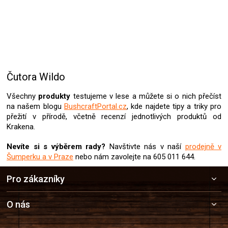
Čutora Wildo
Všechny
produkty
testujeme v lese a můžete si o nich přečíst
na našem blogu
BushcraftPortal.cz
, kde najdete tipy a triky pro
přežití v přírodě, včetně recenzí jednotlivých produktů od
Krakena.
Nevíte si s výběrem rady?
Navštivte nás v naší
prodejně v
Šumperku a v Praze
nebo nám zavolejte na 605 011 644.
Z
Pro zákazníky
á
p
a
O nás
t
í