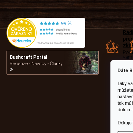
Rád
pře
zku
Por
vám
Bushcraft Portál
výb
Recenze - Návody - Články
Dáte B
da
Díky v
můžete 
nastave
tak můž
dolním 
Děkuje