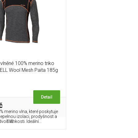
 vlněné 100% merino triko
LL Wool Mesh Paita 185g
Detail
č
% merino vlna, které poskytuje
 tepelnou izolaci, prodyšnost a
3XL
vod vlhkosti. Ideální...