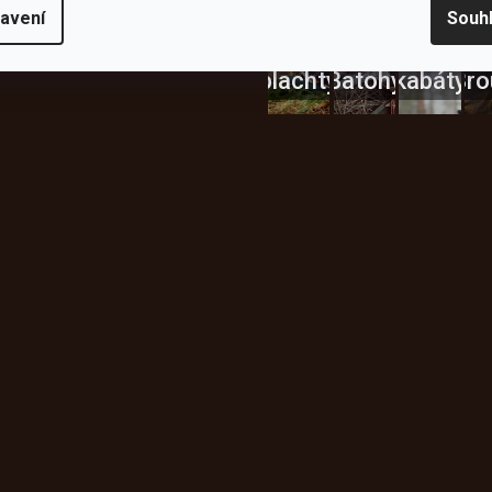
Bundy
avení
Souh
Celty a
a
plachty
Batohy
kabáty
Bro
Instagram
h produktech na našem e-
údajů