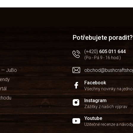
O
v
l
á
d
a
Potřebujete poradit?
c
í
(+420)
605 011 644
p
(Po - Pá 9 - 16 hod.)
r
v
 — JuBö
obchod@bushcraftsho
k
y
kendy
v
Facebook
ý
rtál
Všechny novinky na jedn
p
chodu
i
Instagram
s
Zážitky z našich výprav
u
Youtube
Užitečné recenze a návod