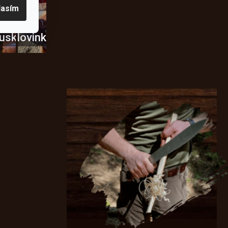
lasím
usky
Novinky