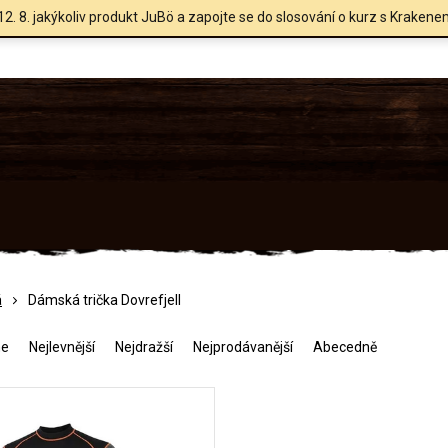
12. 8. jakýkoliv produkt JuBö a zapojte se do slosování o kurz s Krakene
á
Dámská trička Dovrefjell
me
Nejlevnější
Nejdražší
Nejprodávanější
Abecedně