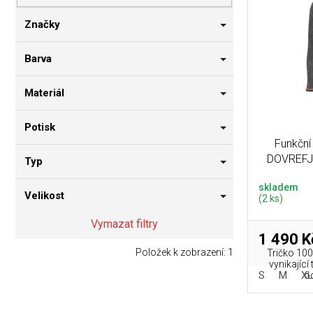
p
i
n
r
s
n
Značky
o
p
í
d
r
p
Barva
u
o
a
k
d
n
Materiál
t
u
e
ů
k
l
Potisk
t
Funkční
ů
DOVREFJE
Typ
skladem
Velikost
(2 ks)
Vymazat filtry
1 490 K
Položek k zobrazení:
1
Tričko 100
vynikající
S
M
XL
od