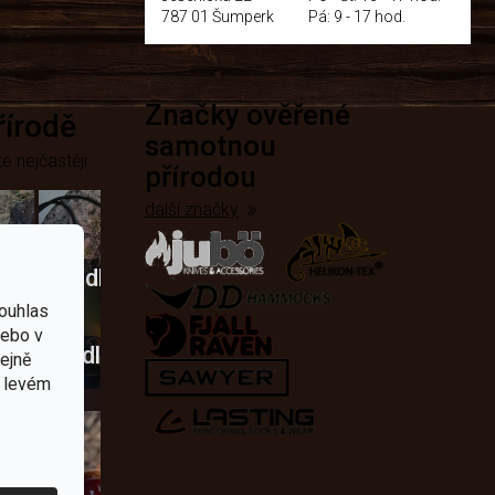
787 01 Šumperk
Pá: 9 - 17 hod.
Značky ověřené
přírodě
samotnou
e nejčastěji
přírodou
další značky
Křesadla
ouhlas
a
nebo v
dobí
škrtadla
tejně
v levém