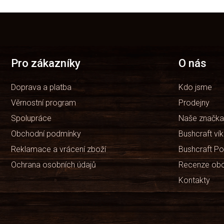
Z
á
p
a
t
Pro zákazníky
O nás
í
Doprava a platba
Kdo jsme
Věrnostní program
Prodejny
Spolupráce
Naše značka
Obchodní podmínky
Bushcraft ví
Reklamace a vrácení zboží
Bushcraft Po
Ochrana osobních údajů
Recenze ob
Kontakty