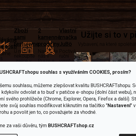
Zboží
2
Vlastní
i
Užijte si to v 
sami
kamenné
značka
dáváme
testujeme
prodejny
JuBö
Vybavení, na které spoléhát
šenosti
U nás
Navštivte
Poctivá
adíme
nekoupíte
nás v
ruční
 s
„zajíce v
Praze a
výroba
ěrem
pytli“
Šumperku
v ČR
USHCRAFTshopu souhlas s využíváním COOKIES, prosím?
Vařiče
lší skvělé výhody
ašemu souhlasu, můžeme zlepšovat kvalitu BUSHCRAFTshopu.
S
a
kdykoliv odvolat a to buď v patičce e-shopu (dolní část webu), 
Nože
Sekery
kartuše
Ná
ní svého prohlížeče (Chrome, Explorer, Opera, Firefox a další). S
ete svůj souhlas modifikovat kliknutím na tlačítko "
Nastavení
" 
rohu a povolit jen to, co považujete za vhodné.
me za vaši důvěru, tým
BUSHCRAFTshop.cz