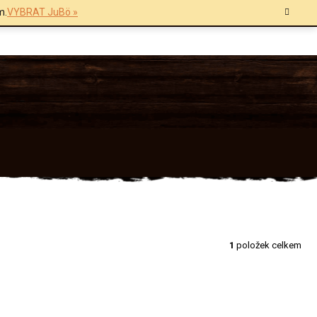
m.
VYBRAT JuBö »
1
položek celkem