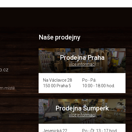
Naše prodejny
Prodejna Praha
více informací
p.cz
Na Václavce 28
Po - Pá:
150 00 Praha 5
10:00 - 18:00 hod.
om místě
Prodejna Šumperk
více informací
y
Jesenická 22
Po - Čt: 13 - 17 hod.