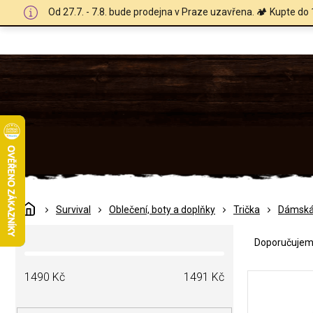
Přejít
Od 27.7. - 7.8. bude prodejna v Praze uzavřena. 🏕️ Kupte do 
na
obsah
Domů
Survival
Oblečení, boty a doplňky
Trička
Dámsk
Ř
P
a
Doporučuje
o
z
s
e
V
t
1490
Kč
1491
Kč
n
ý
r
í
p
a