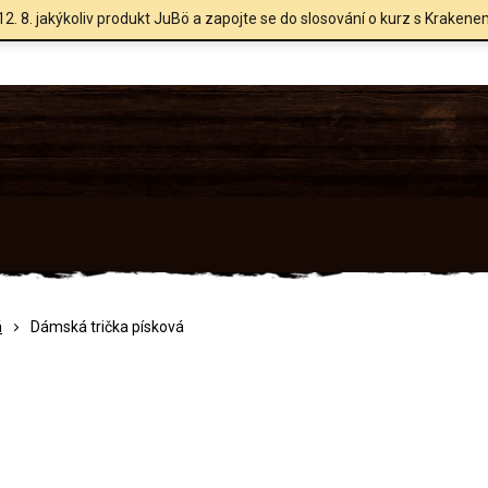
12. 8. jakýkoliv produkt JuBö a zapojte se do slosování o kurz s Krakene
á
Dámská trička písková