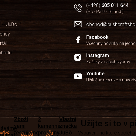
(+420)
605 011 644
(Po - Pá 9 - 16 hod.)
 — JuBö
obchod@bushcraftsho
kendy
Facebook
rtál
Všechny novinky na jedn
chodu
Instagram
Zážitky z našich výprav
Youtube
Užitečné recenze a návod
Zboží
2
Vlastní
i
Užijte si to v 
sami
kamenné
značka
dáváme
testujeme
prodejny
JuBö
Vybavení, na které spoléhát
šenosti