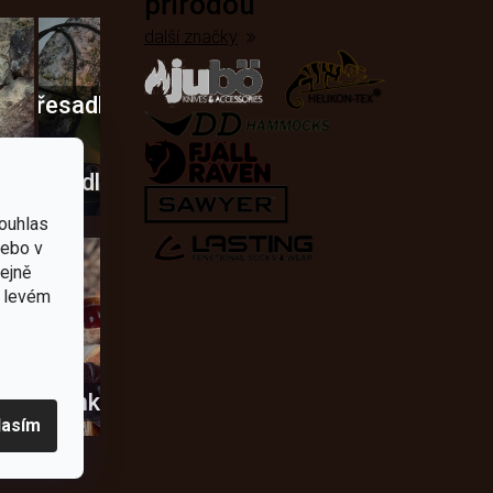
přírodou
další značky
Křesadla
a
dobí
škrtadla
ouhlas
nebo v
tejně
v levém
usky
Novinky
lasím