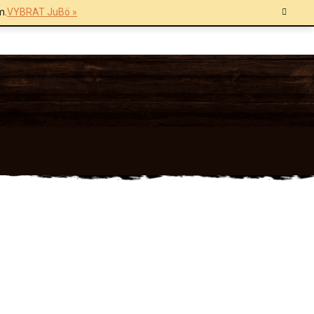
m.
VYBRAT JuBö »