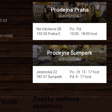
Prodejna Praha
více informací
p.cz
Na Václavce 28
Po - Pá:
150 00 Praha 5
10:00 - 18:00 hod.
om místě
Prodejna Šumperk
více informací
y
Jesenická 22
Po - Čt: 13 - 17 hod.
787 01 Šumperk
Pá: 9 - 17 hod.
Značky ověřené
přírodě
samotnou
e nejčastěji