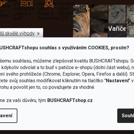
U nás
Navštivte
Poctivá
adíme
nekoupíte
nás v
ruční
 s
„zajíce v
Praze a
výroba
ěrem
pytli“
Šumperku
v ČR
Vařiče
lší skvělé výhody
a
USHCRAFTshopu souhlas s využíváním COOKIES, prosím?
Nože
Sekery
kartuše
Ná
ašemu souhlasu, můžeme zlepšovat kvalitu BUSHCRAFTshopu.
S
kdykoliv odvolat a to buď v patičce e-shopu (dolní část webu), 
ní svého prohlížeče (Chrome, Explorer, Opera, Firefox a další). S
ete svůj souhlas modifikovat kliknutím na tlačítko "
Nastavení
" 
rohu a povolit jen to, co považujete za vhodné.
Bundy
Celty a
a
me za vaši důvěru, tým
BUSHCRAFTshop.cz
plachty
Batohy
kabáty
Bro
avení
Souh