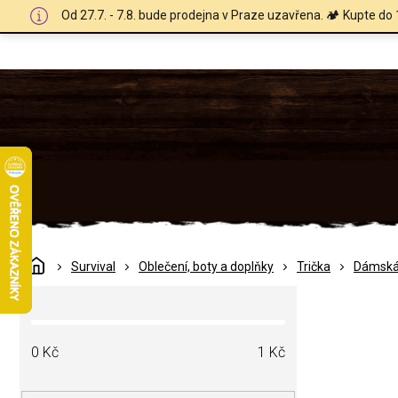
Přejít
Od 27.7. - 7.8. bude prodejna v Praze uzavřena. 🏕️ Kupte do 
na
obsah
Domů
Survival
Oblečení, boty a doplňky
Trička
Dámsk
P
o
s
t
0
Kč
1
Kč
r
a