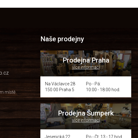
Naše prodejny
Prodejna Praha
více informací
p.cz
Na Václavce 28
Po - Pá:
150 00 Praha 5
10:00 - 18:00 hod.
om místě
Prodejna Šumperk
více informací
y
Jesenická 22
Po - Čt: 13 - 17 hod.