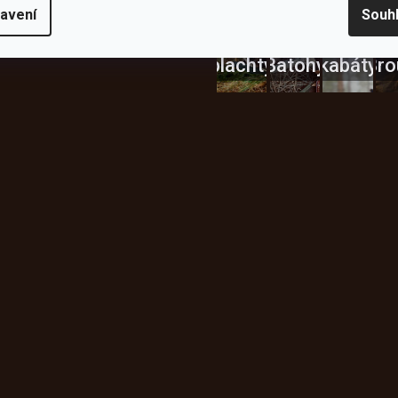
Bundy
avení
Souh
Celty a
a
plachty
Batohy
kabáty
Bro
Instagram
h produktech na našem e-
údajů