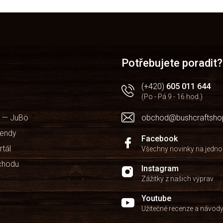
O
v
l
á
d
a
Potřebujete poradit?
c
í
(+420)
605 011 644
p
(Po - Pá 9 - 16 hod.)
r
v
 — JuBö
obchod@bushcraftsho
k
y
kendy
v
Facebook
ý
rtál
Všechny novinky na jedn
p
chodu
i
Instagram
s
Zážitky z našich výprav
u
Youtube
Užitečné recenze a návod