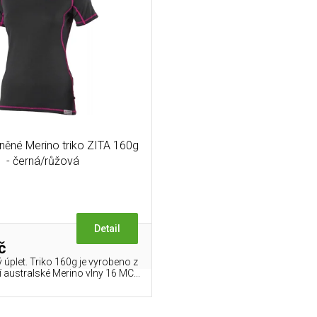
něné Merino triko ZITA 160g
- černá/růžová
Detail
č
 úplet. Triko 160g je vyrobeno z
ší australské Merino vlny 16 MC...