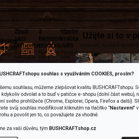
Zboží
2
Vlastní
i
Užijte si to v 
sami
kamenné
značka
dáváme
testujeme
prodejny
JuBö
Vybavení, na které spoléhát
šenosti
U nás
Navštivte
Poctivá
adíme
nekoupíte
nás v
ruční
 s
„zajíce v
Praze a
výroba
ěrem
pytli“
Šumperku
v ČR
USHCRAFTshopu souhlas s využíváním COOKIES, prosím?
Vařiče
lší skvělé výhody
ašemu souhlasu, můžeme zlepšovat kvalitu BUSHCRAFTshopu.
S
a
kdykoliv odvolat a to buď v patičce e-shopu (dolní část webu), 
Nože
Sekery
kartuše
Ná
ní svého prohlížeče (Chrome, Explorer, Opera, Firefox a další). S
ete svůj souhlas modifikovat kliknutím na tlačítko "
Nastavení
" 
rohu a povolit jen to, co považujete za vhodné.
me za vaši důvěru, tým
BUSHCRAFTshop.cz