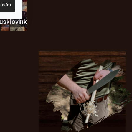
lasím
usky
Novinky