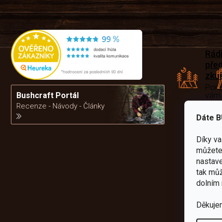
Rád
pře
zku
Por
vám
Bushcraft Portál
výb
Recenze - Návody - Články
Dáte B
da
Díky v
můžete 
nastave
tak můž
dolním 
Děkuje