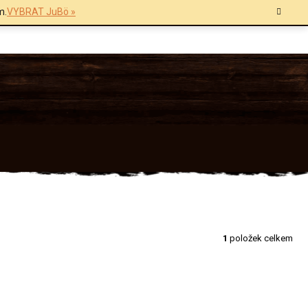
m.
VYBRAT JuBö »
1
položek celkem