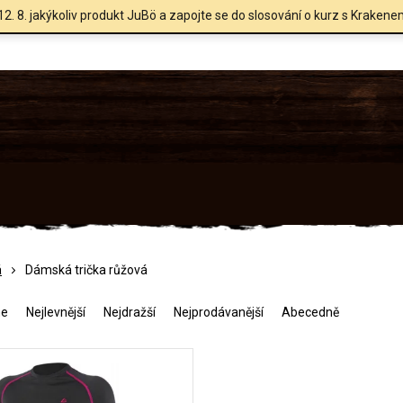
12. 8. jakýkoliv produkt JuBö a zapojte se do slosování o kurz s Krakene
á
Dámská trička růžová
me
Nejlevnější
Nejdražší
Nejprodávanější
Abecedně