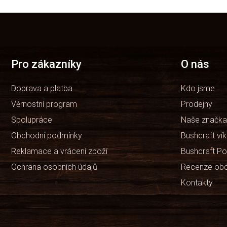
Z
á
p
a
t
Pro zákazníky
O nás
í
Doprava a platba
Kdo jsme
Věrnostní program
Prodejny
Spolupráce
Naše značka
Obchodní podmínky
Bushcraft ví
Reklamace a vrácení zboží
Bushcraft Po
Ochrana osobních údajů
Recenze ob
Kontakty