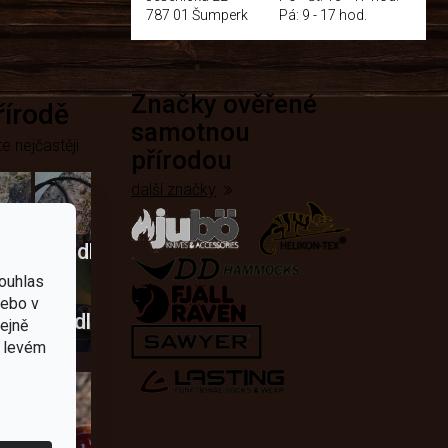
787 01 Šumperk
Pá: 9 - 17 hod.
Značky ověřené
přírodě
samotnou
e nejčastěji
přírodou
další značky
Křesadla
ouhlas
a
nebo v
dobí
škrtadla
tejně
v levém