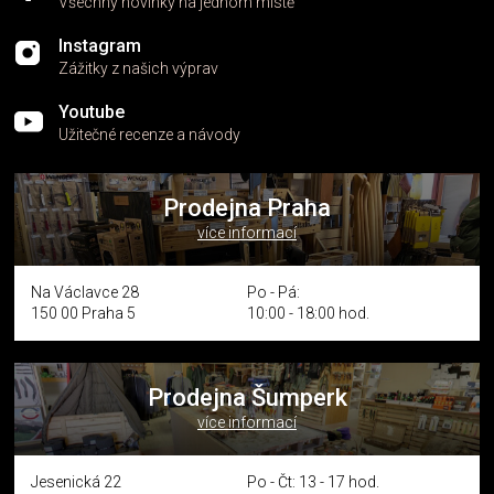
Všechny novinky na jednom místě
Instagram
Zážitky z našich výprav
Youtube
Užitečné recenze a návody
Prodejna Praha
více informací
Na Václavce 28
Po - Pá:
150 00 Praha 5
10:00 - 18:00 hod.
Prodejna Šumperk
více informací
Jesenická 22
Po - Čt: 13 - 17 hod.