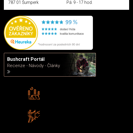
787 01 Šumperk
Pá: 9 - 17 hod.
Bushcraft Portál
Recenze - Návody - Články
Rádi předáváme zkušenosti
Poradíme vám s výběrem
Zboží sami testujeme
U nás nekoupíte „zajíce v pytli“