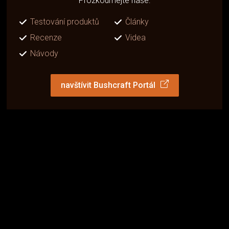
Prozkoumejte naše:
Testování produktů
Články
Recenze
Videa
Návody
navštívit Bushcraft Portál