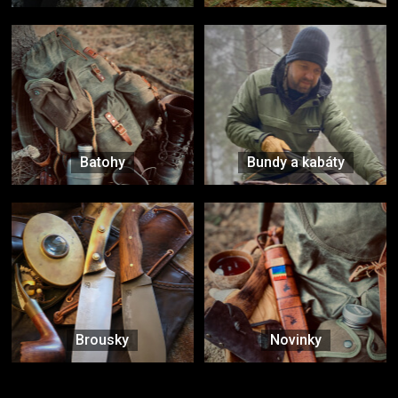
Batohy
Bundy a kabáty
Brousky
Novinky