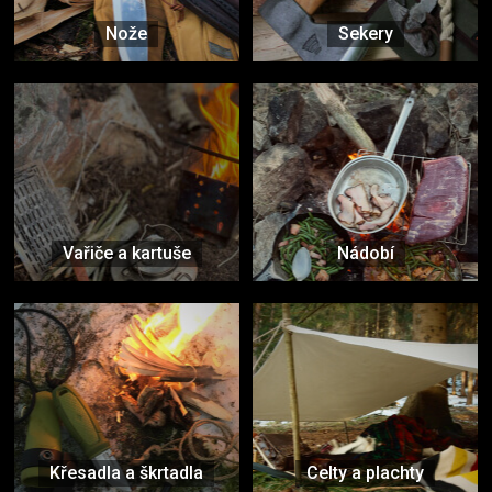
Nože
Sekery
Vařiče a kartuše
Nádobí
Křesadla a škrtadla
Celty a plachty