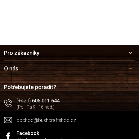
Z
Pro zákazníky
á
p
a
O nás
t
í
Potřebujete poradit?
(+420)
605 011 644
(Po - Pá 9 - 16 hod.)
obchod@bushcraftshop.cz
Facebook