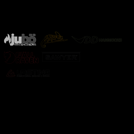
Značky ověřené samotnou přírodou
další značky
Odebírat newsletter
Vložte svůj e-mail a my vám budeme zasílat informace o
nových produktech na našem e-shopu.