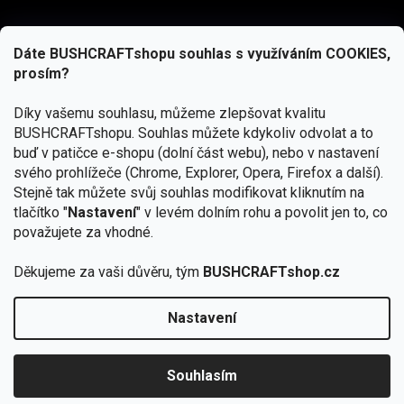
Dáte BUSHCRAFTshopu souhlas s využíváním COOKIES,
prosím?
Díky vašemu souhlasu, můžeme zlepšovat kvalitu
BUSHCRAFTshopu.
Souhlas můžete kdykoliv odvolat a to
buď v patičce e-shopu (dolní část webu), nebo v nastavení
svého prohlížeče (Chrome, Explorer, Opera, Firefox a další).
Stejně tak můžete svůj souhlas modifikovat kliknutím na
tlačítko "
Nastavení
" v levém dolním rohu a povolit jen to, co
Přihlásit se
považujete za vhodné.
Vložením e-mailu souhlasíte s
podmínkami ochrany osobních údajů
Děkujeme za vaši důvěru, tým
BUSHCRAFTshop.cz
Nastavení
Od 27.7. - 7.8. bude prodejna v Praze uzavřena.
Copyright 2026
BUSHCRAFTshop.cz
. Všechna práva
🏕️ Kupte do 12. 8. jakýkoliv produkt JuBö a
vyhrazena.
Upravit nastavení cookies
zapojte se do slosování o kurz s
Souhlasím
Krakenem.
VYBRAT JuBö »
Vytvořil Shoptet