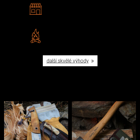
2 kamenné prodejny
Navštivte nás v Praze a
Šumperku
Vlastní značka JuBö
Poctivá ruční výroba v ČR
další skvělé výhody
Užijte si to v přírodě
Vybavení, na které spoléháte nejčastěji