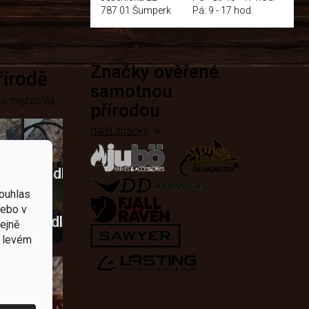
787 01 Šumperk
Pá: 9 - 17 hod.
Značky ověřené
přírodě
samotnou
e nejčastěji
přírodou
další značky
Křesadla
ouhlas
a
nebo v
dobí
škrtadla
tejně
v levém