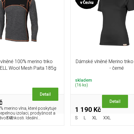
 vlněné 100% merino triko
Dámské vlněné Merino trik
LL Wool Mesh Paita 185g
- černé
skladem
(16 ks)
Detail
č
Detail
% merino vlna, které poskytuje
1 190 Kč
 tepelnou izolaci, prodyšnost a
3XL
S
L
XL
XXL
vod vlhkosti. Ideální...