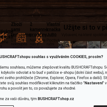
Zboží
2
Vlastní
i
Užijte si to v 
sami
kamenné
značka
dáváme
testujeme
prodejny
JuBö
Vybavení, na které spoléhát
šenosti
U nás
Navštivte
Poctivá
adíme
nekoupíte
nás v
ruční
 s
„zajíce v
Praze a
výroba
ěrem
pytli“
Šumperku
v ČR
USHCRAFTshopu souhlas s využíváním COOKIES, prosím?
Vařiče
lší skvělé výhody
ašemu souhlasu, můžeme zlepšovat kvalitu BUSHCRAFTshopu.
S
a
kdykoliv odvolat a to buď v patičce e-shopu (dolní část webu), 
Nože
Sekery
kartuše
Ná
ní svého prohlížeče (Chrome, Explorer, Opera, Firefox a další). S
ete svůj souhlas modifikovat kliknutím na tlačítko "
Nastavení
" 
rohu a povolit jen to, co považujete za vhodné.
me za vaši důvěru, tým
BUSHCRAFTshop.cz