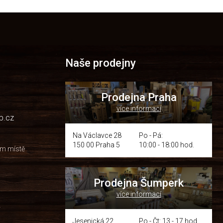
Naše prodejny
Prodejna Praha
více informací
p.cz
Na Václavce 28
Po - Pá:
150 00 Praha 5
10:00 - 18:00 hod.
om místě
Prodejna Šumperk
více informací
y
Jesenická 22
Po - Čt: 13 - 17 hod.