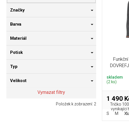
p
i
n
r
s
n
Značky
o
p
í
d
r
p
Barva
u
o
a
k
d
n
Materiál
t
u
e
ů
k
l
Potisk
t
Funkční
ů
DOVREFJE
Typ
skladem
Velikost
(2 ks)
Vymazat filtry
1 490 K
Položek k zobrazení:
2
Tričko 100
vynikající
S
M
XL
od