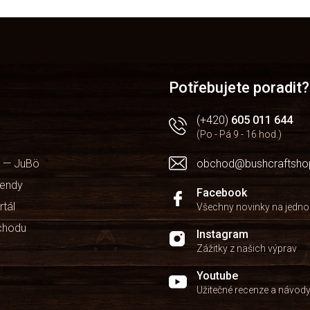
O
v
l
á
d
a
Potřebujete poradit?
c
í
(+420)
605 011 644
p
(Po - Pá 9 - 16 hod.)
r
v
 — JuBö
obchod@bushcraftsho
k
y
kendy
v
Facebook
ý
rtál
Všechny novinky na jedn
p
chodu
i
Instagram
s
Zážitky z našich výprav
u
Youtube
Užitečné recenze a návod