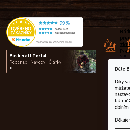
Rád
pře
zku
Por
vám
Bushcraft Portál
výb
Recenze - Návody - Články
Dáte B
da
Díky v
můžete 
nastave
tak můž
dolním 
Děkuje