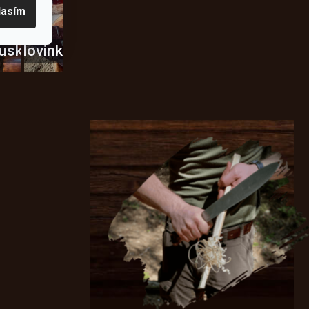
lasím
usky
Novinky