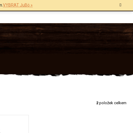
m.
VYBRAT JuBö »
2
položek celkem