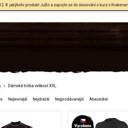
12. 8. jakýkoliv produkt JuBö a zapojte se do slosování o kurz s Krakene
á
Dámská trička velikost XXL
me
Nejlevnější
Nejdražší
Nejprodávanější
Abecedně