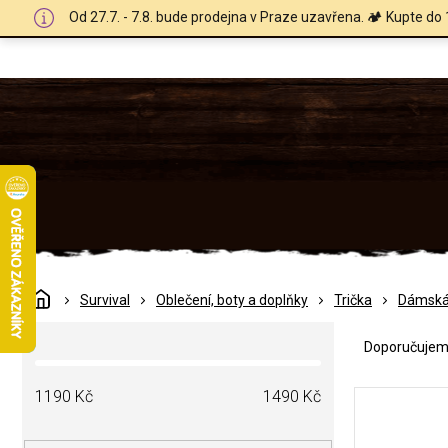
Přejít
Od 27.7. - 7.8. bude prodejna v Praze uzavřena. 🏕️ Kupte do 
na
obsah
Domů
Survival
Oblečení, boty a doplňky
Trička
Dámsk
Ř
P
a
Doporučuje
o
z
s
e
V
t
1190
Kč
1490
Kč
n
ý
r
í
p
a