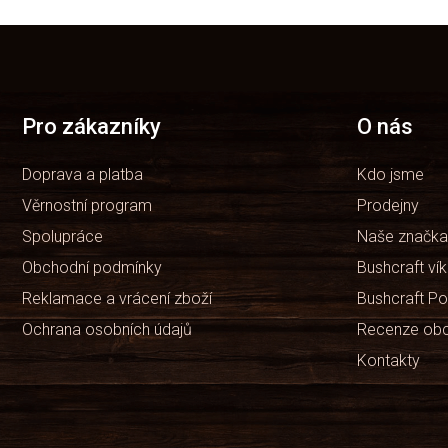
Z
á
p
a
t
Pro zákazníky
O nás
í
Doprava a platba
Kdo jsme
Věrnostní program
Prodejny
Spolupráce
Naše značka
Obchodní podmínky
Bushcraft ví
Reklamace a vrácení zboží
Bushcraft Po
Ochrana osobních údajů
Recenze ob
Kontakty