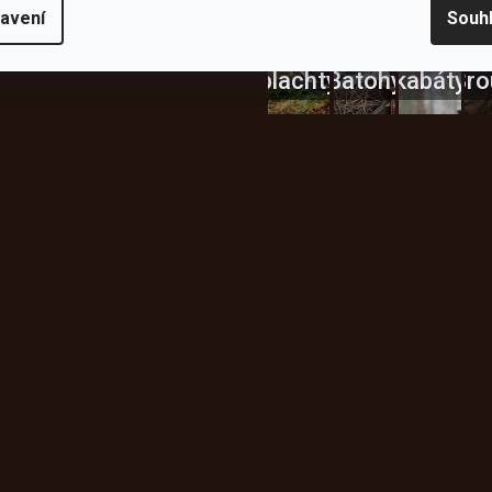
Bundy
avení
Souh
Celty a
a
plachty
Batohy
kabáty
Bro
Instagram
h produktech na našem e-
údajů