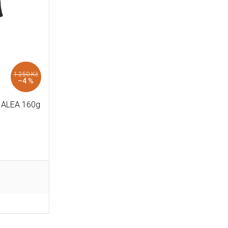
1 250 Kč
–4 %
o ALEA 160g