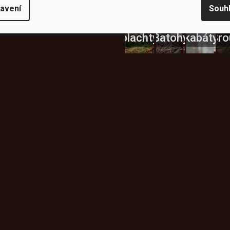
Bundy
avení
Souh
Celty a
a
plachty
Batohy
kabáty
Bro
Instagram
h produktech na našem e-
údajů