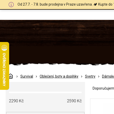
Přejít
Od 27.7. - 7.8. bude prodejna v Praze uzavřena. 🏕️ Kupte do 
na
obsah
Domů
Survival
Oblečení, boty a doplňky
Svetry
Dámsk
Ř
P
a
Doporučuje
o
z
s
e
V
t
2290
Kč
2590
Kč
n
ý
r
í
p
a