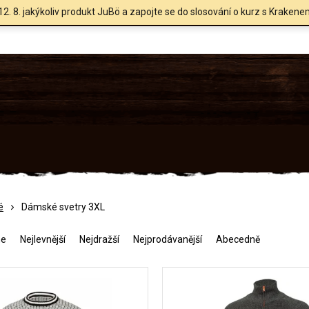
12. 8. jakýkoliv produkt JuBö a zapojte se do slosování o kurz s Krakene
é
Dámské svetry 3XL
me
Nejlevnější
Nejdražší
Nejprodávanější
Abecedně