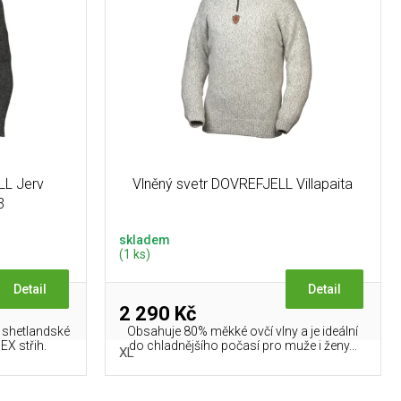
LL Jerv
Vlněný svetr DOVREFJELL Villapaita
3
skladem
(1 ks)
Detail
Detail
2 290 Kč
% shetlandské
Obsahuje 80% měkké ovčí vlny a je ideální
EX střih.
do chladnějšího počasí pro muže i ženy...
XL