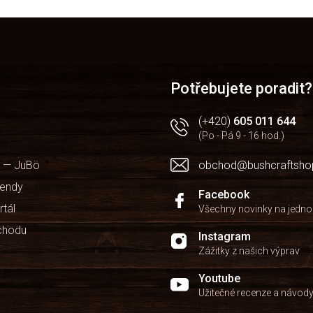
O
v
l
á
d
a
Potřebujete poradit?
c
í
(+420)
605 011 644
p
(Po - Pá 9 - 16 hod.)
r
v
 — JuBö
obchod@bushcraftsho
k
y
kendy
v
Facebook
ý
rtál
Všechny novinky na jedn
p
chodu
i
Instagram
s
Zážitky z našich výprav
u
Youtube
Užitečné recenze a návod