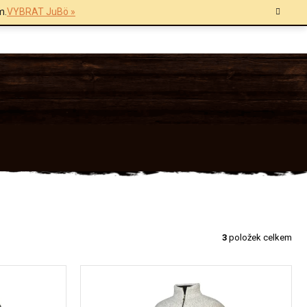
m.
VYBRAT JuBö »
3
položek celkem