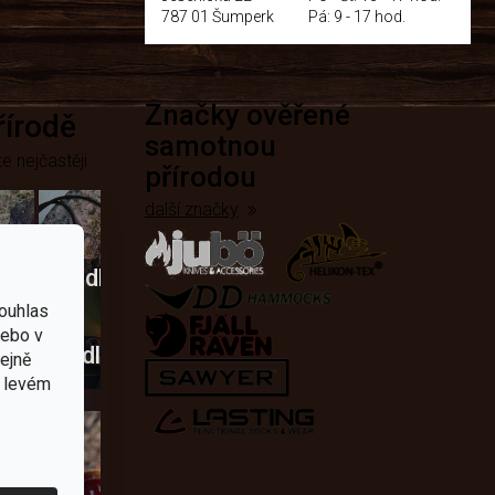
787 01 Šumperk
Pá: 9 - 17 hod.
Značky ověřené
přírodě
samotnou
e nejčastěji
přírodou
další značky
Křesadla
ouhlas
a
nebo v
dobí
škrtadla
tejně
v levém