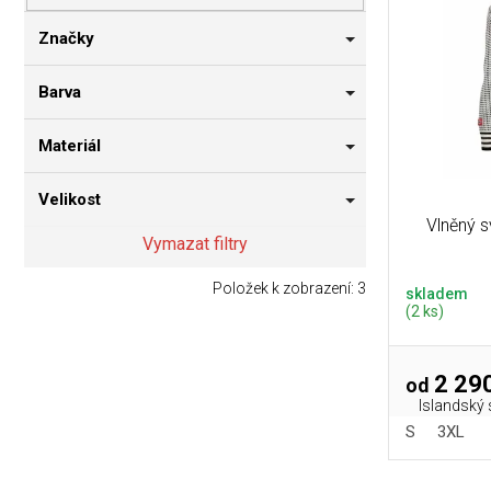
p
i
n
r
s
n
Značky
o
p
í
d
r
p
Barva
u
o
a
k
d
n
Materiál
t
u
e
ů
k
l
Velikost
t
Vlněný 
ů
Vymazat filtry
Položek k zobrazení:
3
skladem
(2 ks)
2 290
od
Islandský 
S
3XL