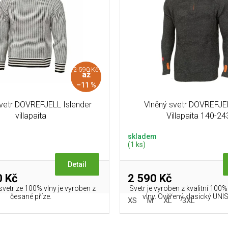
2 590 Kč
až
–11 %
svetr DOVREFJELL Islender
Vlněný svetr DOVREFJE
villapaita
Villapaita 140-24
skladem
(1 ks)
Detail
 Kč
2 590 Kč
svetr ze 100% vlny je vyroben z
Svetr je vyroben z kvalitní 100
česané příze.
vlny. Ověřený klasický UNIS
XS
M
XL
3XL