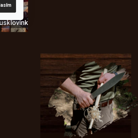
lasím
usky
Novinky