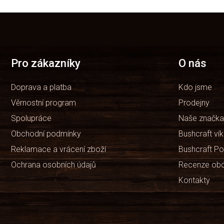
Z
á
p
a
t
Pro zákazníky
O nás
í
Doprava a platba
Kdo jsme
Věrnostní program
Prodejny
Spolupráce
Naše značka
Obchodní podmínky
Bushcraft ví
Reklamace a vrácení zboží
Bushcraft Po
Ochrana osobních údajů
Recenze ob
Kontakty