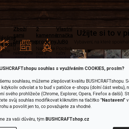
Zboží
2
Vlastní
i
Užijte si to v 
sami
kamenné
značka
dáváme
testujeme
prodejny
JuBö
Vybavení, na které spoléhát
šenosti
U nás
Navštivte
Poctivá
adíme
nekoupíte
nás v
ruční
 s
„zajíce v
Praze a
výroba
ěrem
pytli“
Šumperku
v ČR
USHCRAFTshopu souhlas s využíváním COOKIES, prosím?
Vařiče
lší skvělé výhody
ašemu souhlasu, můžeme zlepšovat kvalitu BUSHCRAFTshopu.
S
a
kdykoliv odvolat a to buď v patičce e-shopu (dolní část webu), 
Nože
Sekery
kartuše
Ná
ní svého prohlížeče (Chrome, Explorer, Opera, Firefox a další). S
ete svůj souhlas modifikovat kliknutím na tlačítko "
Nastavení
" 
rohu a povolit jen to, co považujete za vhodné.
me za vaši důvěru, tým
BUSHCRAFTshop.cz