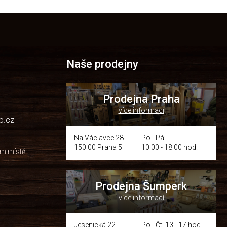
Naše prodejny
Prodejna Praha
více informací
p.cz
Na Václavce 28
Po - Pá:
150 00 Praha 5
10:00 - 18:00 hod.
om místě
Prodejna Šumperk
více informací
y
Jesenická 22
Po - Čt: 13 - 17 hod.