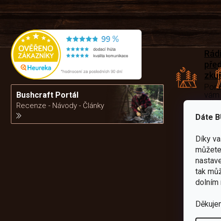
Rád
pře
zku
Por
vám
Bushcraft Portál
výb
Recenze - Návody - Články
Dáte B
da
Díky v
můžete 
nastave
tak můž
dolním 
Děkuje