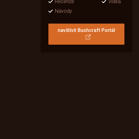
Recenze
Videa
Návody
navštívit Bushcraft Portál