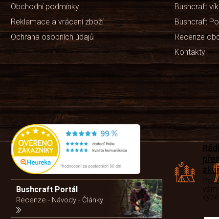
Obchodní podmínky
Bushcraft ví
Reklamace a vrácení zboží
Bushcraft Po
Ochrana osobních údajů
Recenze ob
Kontakty
Rád
pře
zku
Por
vám
Bushcraft Portál
výb
Recenze - Návody - Články