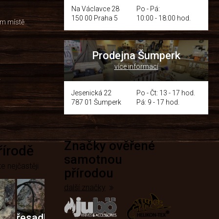
Na Václavce 28
Po - Pá:
150 00 Praha 5
10:00 - 18:00 hod.
om místě
Prodejna Šumperk
více informací
y
Jesenická 22
Po - Čt: 13 - 17 hod.
787 01 Šumperk
Pá: 9 - 17 hod.
Značky ověřené
přírodě
samotnou
e nejčastěji
přírodou
další značky
Křesadla