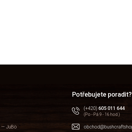
Potřebujete poradit?
(+420)
605 011 644
(Po - Pá 9 - 16 hod.)
 — JuBö
obchod@bushcraftsho