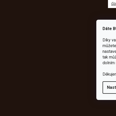
da
Dáte B
Díky v
můžete 
nastave
tak můž
dolním 
Děkuje
Nast
Odebírat newsletter
Vložte svůj e-mail a my vám budeme zasílat informace o novýc