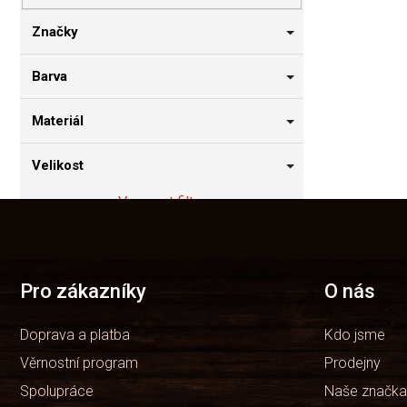
n
n
Značky
í
p
Barva
a
n
Materiál
e
l
Velikost
Vymazat filtry
Z
á
Položek k zobrazení:
0
p
a
t
Pro zákazníky
O nás
í
Doprava a platba
Kdo jsme
Věrnostní program
Prodejny
Spolupráce
Naše značka