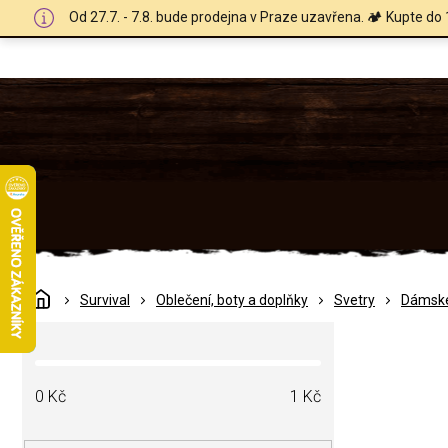
Přejít
Od 27.7. - 7.8. bude prodejna v Praze uzavřena. 🏕️ Kupte do 
na
obsah
Domů
Survival
Oblečení, boty a doplňky
Svetry
Dámsk
P
o
s
t
0
Kč
1
Kč
r
a