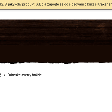
12. 8. jakýkoliv produkt JuBö a zapojte se do slosování o kurz s Krakene
é
Dámské svetry hnědé