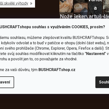
lší skvělé výhody
a
Nože
Sekery
kartuše
Ná
USHCRAFTshopu souhlas s využíváním COOKIES, prosím?
ašemu souhlasu, můžeme zlepšovat kvalitu BUSHCRAFTshopu.
S
kdykoliv odvolat a to buď v patičce e-shopu (dolní část webu), 
Bundy
ní svého prohlížeče (Chrome, Explorer, Opera, Firefox a další). S
ete svůj souhlas modifikovat kliknutím na tlačítko "
Nastavení
" 
Celty a
a
rohu a povolit jen to, co považujete za vhodné.
plachty
Batohy
kabáty
Bro
me za vaši důvěru, tým
BUSHCRAFTshop.cz
avení
Souh
Instagram
h produktech na našem e-