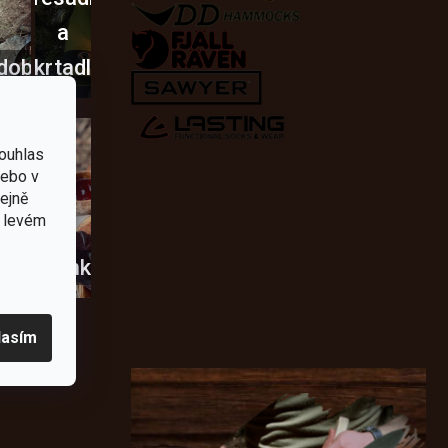
a
dobí
škrtadla
ouhlas
nebo v
tejně
v levém
usky
Novinky
lasím