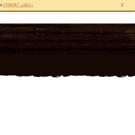
m.
VYBRAT JuBö »