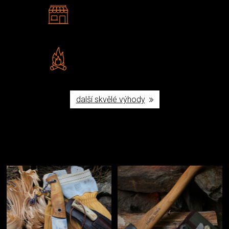
2 kamenné prodejny
Navštivte nás v Praze a
Šumperku
Vlastní značka JuBö
Poctivá ruční výroba v ČR
další skvělé výhody
Užijte si to v přírodě
Vybavení, na které spoléháte nejčastěji