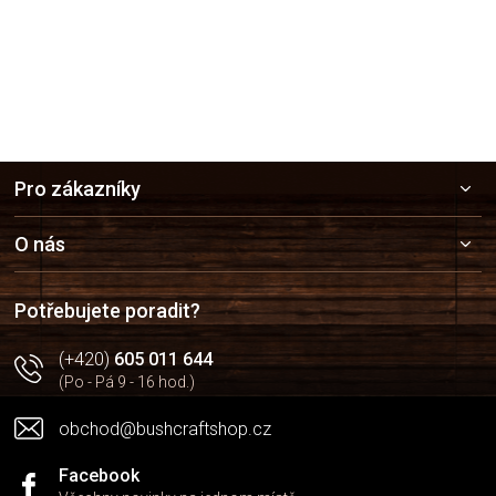
Z
Pro zákazníky
á
p
a
O nás
t
í
Potřebujete poradit?
(+420)
605 011 644
(Po - Pá 9 - 16 hod.)
obchod@bushcraftshop.cz
Facebook