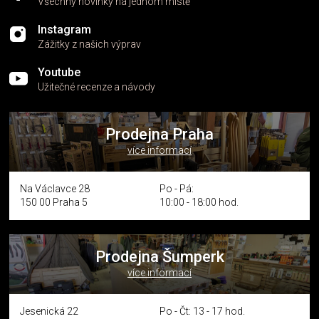
Všechny novinky na jednom místě
Instagram
Zážitky z našich výprav
Youtube
Užitečné recenze a návody
Prodejna Praha
více informací
Na Václavce 28
Po - Pá:
150 00 Praha 5
10:00 - 18:00 hod.
Prodejna Šumperk
více informací
Jesenická 22
Po - Čt: 13 - 17 hod.