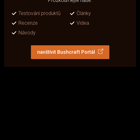
Prozkoumejte naše:
Testování produktů
Články
Recenze
Videa
Návody
navštívit Bushcraft Portál