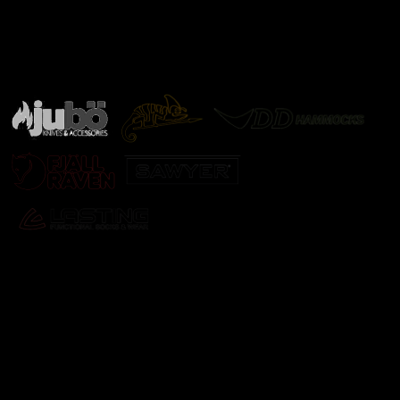
Značky ověřené samotnou přírodou
další značky
Odebírat newsletter
Vložte svůj e-mail a my vám budeme zasílat informace o
nových produktech na našem e-shopu.