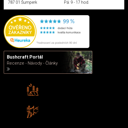
787 01 Šumperk
Pá: 9 - 17 hod.
Bushcraft Portál
Recenze - Návody - Články
Rádi předáváme zkušenosti
Poradíme vám s výběrem
Zboží sami testujeme
U nás nekoupíte „zajíce v pytli“