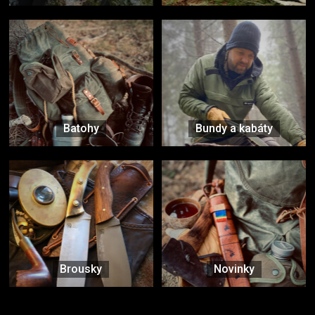
Batohy
Bundy a kabáty
Brousky
Novinky