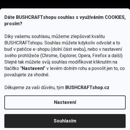
Dáte BUSHCRAFTshopu souhlas s využíváním COOKIES,
prosím?
Díky vašemu souhlasu, můžeme zlepšovat kvalitu
BUSHCRAFTshopu.
Souhlas můžete kdykoliv odvolat a to
buď v patičce e-shopu (dolní část webu), nebo v nastavení
svého prohlížeče (Chrome, Explorer, Opera, Firefox a další).
Stejně tak můžete svůj souhlas modifikovat kliknutím na
tlačítko "
Nastavení
" v levém dolním rohu a povolit jen to, co
Přihlásit se
považujete za vhodné.
Vložením e-mailu souhlasíte s
podmínkami ochrany osobních údajů
Děkujeme za vaši důvěru, tým
BUSHCRAFTshop.cz
Nastavení
Od 27.7. - 7.8. bude prodejna v Praze uzavřena.
Copyright 2026
BUSHCRAFTshop.cz
. Všechna práva
🏕️ Kupte do 12. 8. jakýkoliv produkt JuBö a
vyhrazena.
Upravit nastavení cookies
zapojte se do slosování o kurz s
Souhlasím
Krakenem.
VYBRAT JuBö »
Vytvořil Shoptet