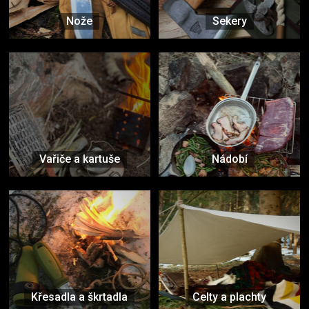
Nože
Sekery
Vařiče a kartuše
Nádobí
Křesadla a škrtadla
Celty a plachty