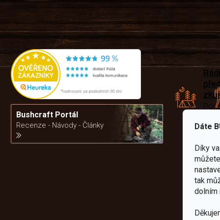
Rád
pře
zku
Por
vám
Bushcraft Portál
výb
Recenze - Návody - Články
Dáte B
Díky v
da
můžete 
nastave
tak můž
dolním 
Děkuje