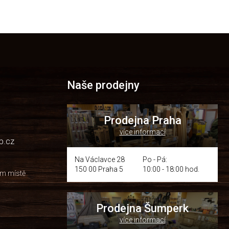
Naše prodejny
Prodejna Praha
více informací
p.cz
Na Václavce 28
Po - Pá:
150 00 Praha 5
10:00 - 18:00 hod.
om místě
Prodejna Šumperk
více informací