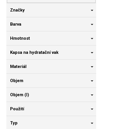
n
n
Značky
í
p
Barva
a
n
Hmotnost
e
l
Kapsa na hydratační vak
Materiál
Objem
Objem (l)
Použití
Typ