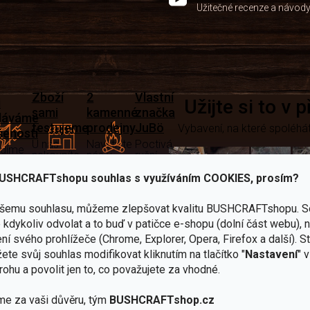
Užitečné recenze a návod
Zboží
2
Vlastní
i
Užijte si to v 
sami
kamenné
značka
dáváme
testujeme
prodejny
JuBö
Vybavení, na které spoléhát
šenosti
U nás
Navštivte
Poctivá
adíme
nekoupíte
nás v
ruční
 s
„zajíce v
Praze a
výroba
ěrem
pytli“
Šumperku
v ČR
USHCRAFTshopu souhlas s využíváním COOKIES, prosím?
Vařiče
ašemu souhlasu, můžeme zlepšovat kvalitu BUSHCRAFTshopu.
S
lší skvělé výhody
kdykoliv odvolat a to buď v patičce e-shopu (dolní část webu), 
a
ní svého prohlížeče (Chrome, Explorer, Opera, Firefox a další). S
Nože
Sekery
kartuše
Ná
ete svůj souhlas modifikovat kliknutím na tlačítko "
Nastavení
" 
rohu a povolit jen to, co považujete za vhodné.
me za vaši důvěru, tým
BUSHCRAFTshop.cz