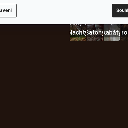
avení
Souh
Bundy
Celty a
a
plachty
Batohy
kabáty
Bro
Instagram
h produktech na našem e-
údajů