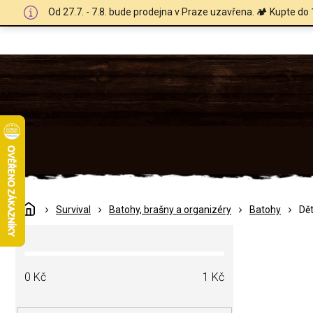
Přejít
Od 27.7. - 7.8. bude prodejna v Praze uzavřena. 🏕️ Kupte do 
na
obsah
Domů
Survival
Batohy, brašny a organizéry
Batohy
Dě
P
o
s
t
0
Kč
1
Kč
r
a