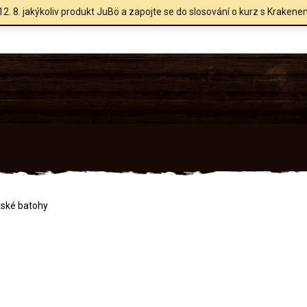
12. 8. jakýkoliv produkt JuBö a zapojte se do slosování o kurz s Krakene
tské batohy