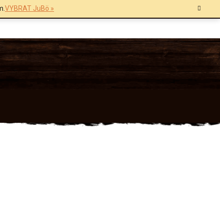
m.
VYBRAT JuBö »