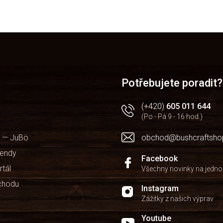
Potřebujete poradit?
(+420)
605 011 644
(Po - Pá 9 - 16 hod.)
 — JuBö
obchod@bushcraftsho
kendy
Facebook
rtál
Všechny novinky na jedn
chodu
Instagram
Zážitky z našich výprav
Youtube