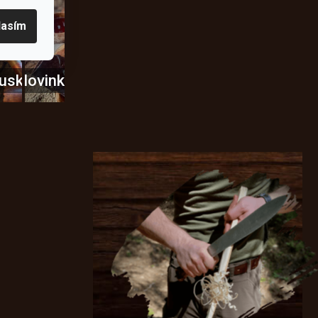
lasím
usky
Novinky