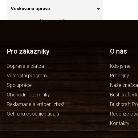
Voskovaná úprava
Vymazat filtry
Z
á
Položek k zobrazení:
0
p
a
t
Pro zákazníky
O nás
í
Doprava a platba
Kdo jsme
Věrnostní program
Prodejny
Spolupráce
Naše značka
Obchodní podmínky
Bushcraft ví
Reklamace a vrácení zboží
Bushcraft Po
Ochrana osobních údajů
Recenze ob
Kontakty