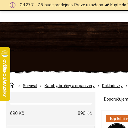
Přejít
Od 27.7. - 7.8. bude prodejna v Praze uzavřena. 🏕️ Kupte do 
na
obsah
Domů
Survival
Batohy, brašny a organizéry
Dokladovky
Ř
P
a
Doporučuje
o
z
s
e
V
t
690
Kč
890
Kč
n
ý
top letní 
r
í
p
a