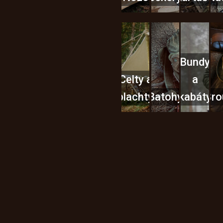
Bundy
Celty a
a
plachty
Batohy
kabáty
Bro
Instagram
h produktech na našem e-