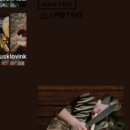
usky
Novinky