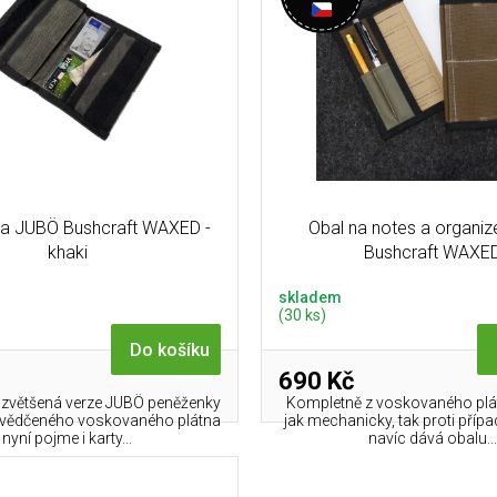
a JUBÖ Bushcraft WAXED -
Obal na notes a organi
khaki
Bushcraft WAXE
skladem
(30 ks)
Do košíku
690 Kč
 zvětšená verze JUBÖ peněženky
Kompletně z voskovaného plát
svědčeného voskovaného plátna
jak mechanicky, tak proti přípa
nyní pojme i karty...
navíc dává obalu...