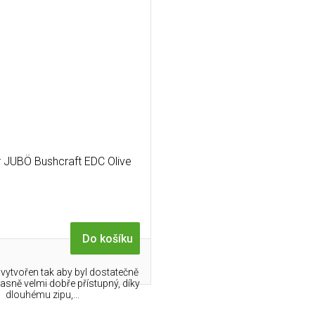
r JUBÖ Bushcraft EDC Olive
Do košíku
 vytvořen tak aby byl dostatečně
sně velmi dobře přístupný, díky
dlouhému zipu,...