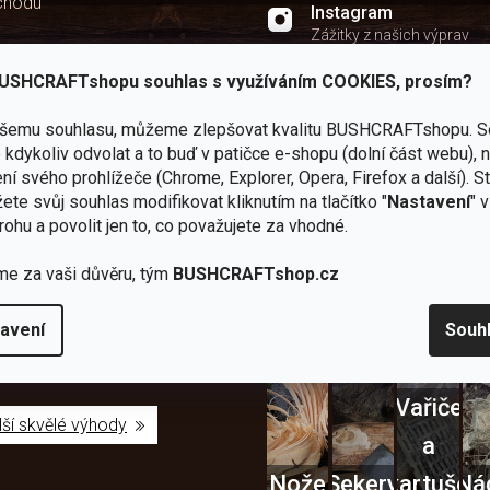
chodu
Instagram
Zážitky z našich výprav
Youtube
USHCRAFTshopu souhlas s využíváním COOKIES, prosím?
Užitečné recenze a návod
ašemu souhlasu, můžeme zlepšovat kvalitu BUSHCRAFTshopu.
S
kdykoliv odvolat a to buď v patičce e-shopu (dolní část webu), 
ní svého prohlížeče (Chrome, Explorer, Opera, Firefox a další). S
ete svůj souhlas modifikovat kliknutím na tlačítko "
Nastavení
" 
rohu a povolit jen to, co považujete za vhodné.
Zboží
2
Vlastní
i
Užijte si to v 
sami
kamenné
značka
me za vaši důvěru, tým
BUSHCRAFTshop.cz
dáváme
testujeme
prodejny
JuBö
Vybavení, na které spoléhát
šenosti
U nás
Navštivte
Poctivá
adíme
avení
Souh
nekoupíte
nás v
ruční
 s
„zajíce v
Praze a
výroba
ěrem
pytli“
Šumperku
v ČR
Vařiče
lší skvělé výhody
a
Nože
Sekery
kartuše
Ná