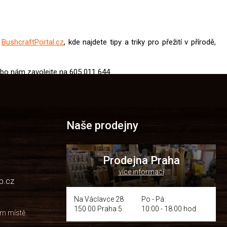
u
BushcraftPortal.cz
, kde najdete tipy a triky pro přežití v přírodě,
bo nám zavolejte na 605 011 644.
Naše prodejny
Prodejna Praha
více informací
p.cz
Na Václavce 28
Po - Pá:
150 00 Praha 5
10:00 - 18:00 hod.
om místě