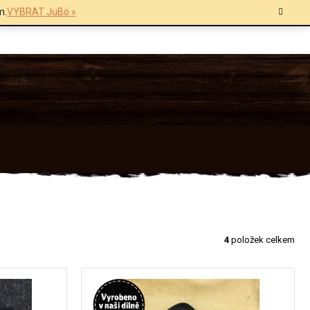
m.
VYBRAT JuBö »
4
položek celkem