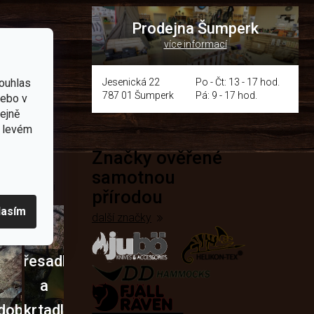
Prodejna Šumperk
více informací
y
ouhlas
Jesenická 22
Po - Čt: 13 - 17 hod.
787 01 Šumperk
Pá: 9 - 17 hod.
nebo v
tejně
v levém
Značky ověřené
přírodě
samotnou
e nejčastěji
přírodou
lasím
další značky
Křesadla
a
dobí
škrtadla