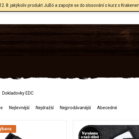
12. 8. jakýkoliv produkt JuBö a zapojte se do slosování o kurz s Krakene
Dokladovky EDC
me
Nejlevnější
Nejdražší
Nejprodávanější
Abecedně
výbava