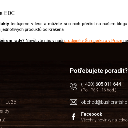
O
v
a EDC
l
á
dukty
testujeme v lese a můžete si o nich přečíst na našem blog
d
 jednotlivých produktů od Krakena.
a
c
ýběrem rady?
Navštivte nás v naší
prodejně v Šumperku a v Praze
ne
í
p
r
v
k
y
Potřebujete poradit?
v
ý
(+420)
605 011 644
p
i
(Po - Pá 9 - 16 hod.)
s
u
 — JuBö
obchod@bushcraftsho
kendy
Facebook
rtál
Všechny novinky na jedn