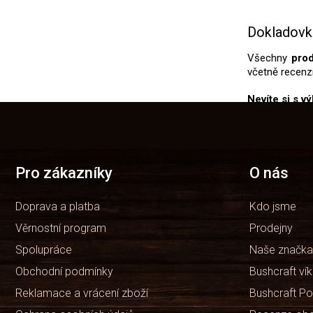
Dokladovk
Všechny
pro
včetně recenzí
Nevíte si s v
Z
á
p
a
t
Pro zákazníky
O nás
í
Doprava a platba
Kdo jsme
Věrnostní program
Prodejny
Spolupráce
Naše značka
Obchodní podmínky
Bushcraft ví
Reklamace a vrácení zboží
Bushcraft Po