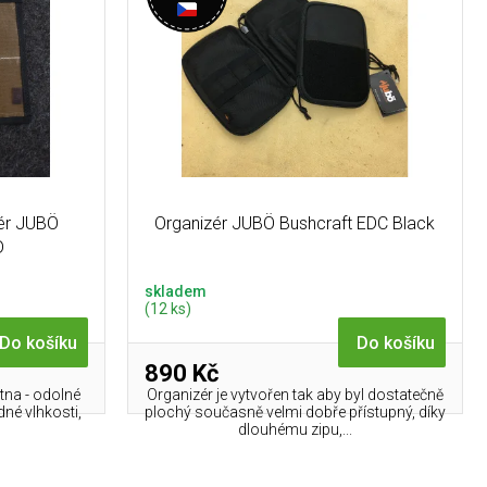
zér JUBÖ
Organizér JUBÖ Bushcraft EDC Black
D
skladem
(12 ks)
Do košíku
Do košíku
890 Kč
na - odolné
Organizér je vytvořen tak aby byl dostatečně
dné vlhkosti,
plochý současně velmi dobře přístupný, díky
dlouhému zipu,...