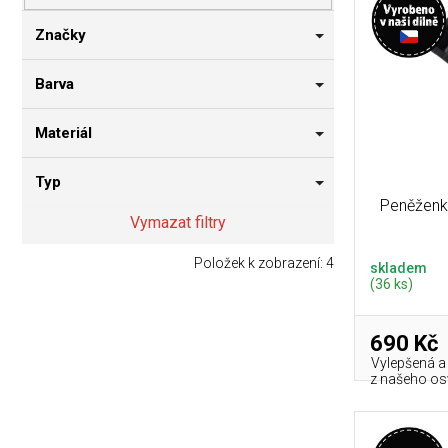
p
i
n
r
s
n
Značky
o
p
í
d
r
p
Barva
u
o
a
k
d
n
Materiál
t
u
e
ů
k
l
Typ
t
Peněženk
ů
Vymazat filtry
Položek k zobrazení:
4
skladem
(36 ks)
690 Kč
Vylepšená a
z našeho o