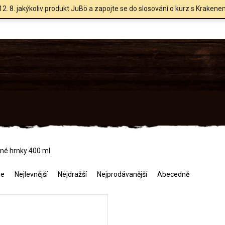
12. 8. jakýkoliv produkt JuBö a zapojte se do slosování o kurz s Krakene
né hrnky 400 ml
me
Nejlevnější
Nejdražší
Nejprodávanější
Abecedně