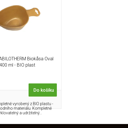
ABILOTHERM Biokåsa Oval
400 ml - BIO plast
Do košíku
letně vyrobený z BIO plastu -
rodního materiálu. Kompletně
klovatelný a udržitelný...
O