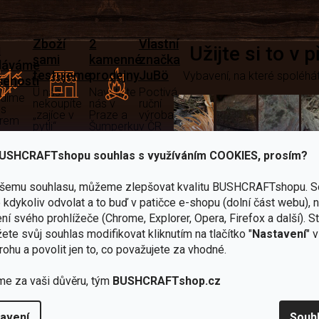
Zboží
2
Vlastní
i
Užijte si to v 
sami
kamenné
značka
dáváme
testujeme
prodejny
JuBö
Vybavení, na které spoléhát
šenosti
U nás
Navštivte
Poctivá
adíme
nekoupíte
nás v
ruční
 s
„zajíce v
Praze a
výroba
ěrem
pytli“
Šumperku
v ČR
Vařiče
USHCRAFTshopu souhlas s využíváním COOKIES, prosím?
lší skvělé výhody
a
ašemu souhlasu, můžeme zlepšovat kvalitu BUSHCRAFTshopu.
S
Nože
Sekery
kartuše
Ná
kdykoliv odvolat a to buď v patičce e-shopu (dolní část webu), 
ní svého prohlížeče (Chrome, Explorer, Opera, Firefox a další). S
ete svůj souhlas modifikovat kliknutím na tlačítko "
Nastavení
" 
rohu a povolit jen to, co považujete za vhodné.
me za vaši důvěru, tým
BUSHCRAFTshop.cz
Bundy
Celty a
a
avení
Souh