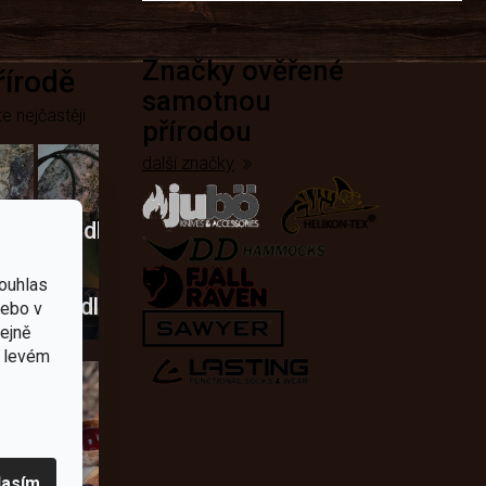
Značky ověřené
přírodě
samotnou
e nejčastěji
přírodou
další značky
Křesadla
a
ouhlas
dobí
škrtadla
nebo v
tejně
v levém
lasím