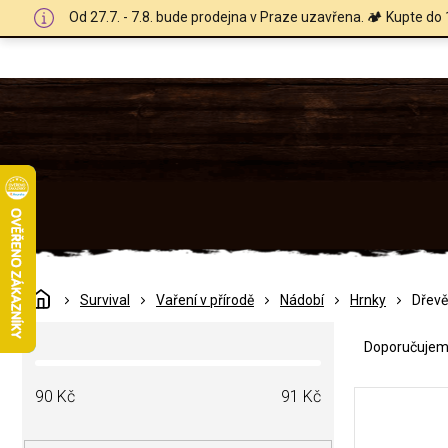
Přejít
Od 27.7. - 7.8. bude prodejna v Praze uzavřena. 🏕️ Kupte do 
na
obsah
Domů
Survival
Vaření v přírodě
Nádobí
Hrnky
Dřevě
Ř
P
a
Doporučuje
o
z
s
e
V
t
90
Kč
91
Kč
n
ý
r
í
p
a