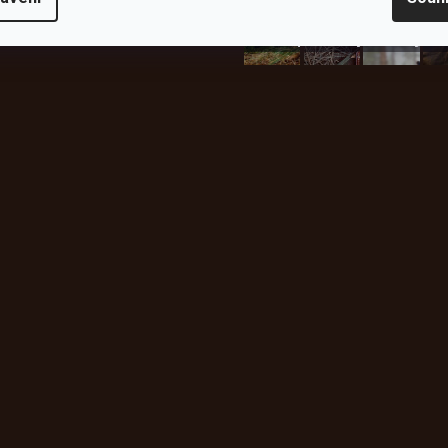
plachty
Batohy
kabáty
Bro
Instagram
h produktech na našem e-
údajů