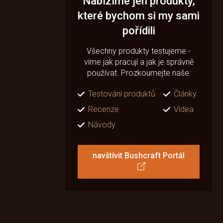
Nabízíme jen produkty,
které bychom si my sami
pořídili
Všechny produkty testujeme -
víme jak pracují a jak je správně
používat. Prozkoumejte naše:
Testování produktů
Články
Recenze
Videa
Návody
navštívit Bushcraft Portál