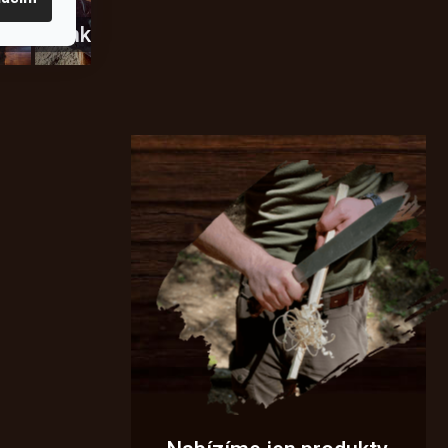
usky
Novinky