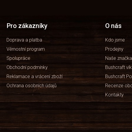
á
p
a
t
Pro zákazníky
O nás
í
Doprava a platba
Kdo jsme
Věrnostní program
Prodejny
Spolupráce
Naše značka
Obchodní podmínky
Bushcraft ví
Reklamace a vrácení zboží
Bushcraft Po
Ochrana osobních údajů
Recenze ob
Kontakty