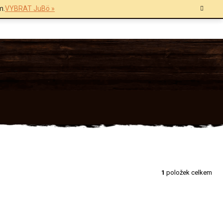
m.
VYBRAT JuBö »
1
položek celkem