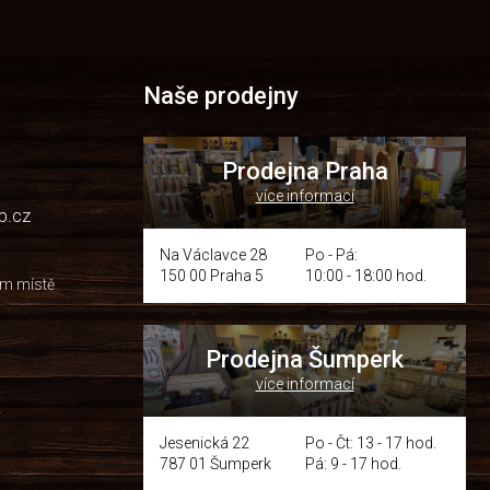
Naše prodejny
Prodejna Praha
více informací
p.cz
Na Václavce 28
Po - Pá:
150 00 Praha 5
10:00 - 18:00 hod.
om místě
Prodejna Šumperk
více informací
y
Jesenická 22
Po - Čt: 13 - 17 hod.
787 01 Šumperk
Pá: 9 - 17 hod.