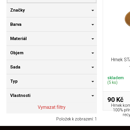
p
i
n
r
s
n
Značky
o
p
í
d
r
p
Barva
u
o
a
k
d
n
Materiál
t
u
e
ů
k
l
Objem
t
Hrnek ST
ů
Sada
skladem
Typ
(5 ks)
Vlastnosti
90 Kč
Hrnek komp
Vymazat filtry
100% pří
recy
Položek k zobrazení:
1
Z