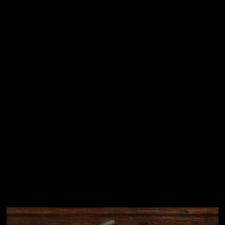
Vložením e-mailu souhlasíte s
podmínkami ochrany
osobních údajů
Přihlásit se
Instagram