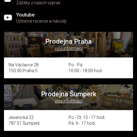
Zážitky z našich výprav
Youtube
Užitečné recenze a návody
Prodejna Praha
více informací
Na Václavce 28
Po - Pá:
150 00 Praha 5
10:00 - 18:00 hod.
Prodejna Šumperk
více informací
Jesenická 22
Po - Čt: 13 - 17 hod.
787 01 Šumperk
Pá: 9 - 17 hod.