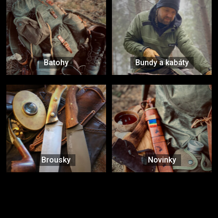
Batohy
Bundy a kabáty
Brousky
Novinky