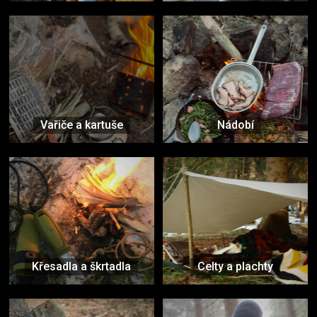
Vařiče a kartuše
Nádobí
Křesadla a škrtadla
Celty a plachty