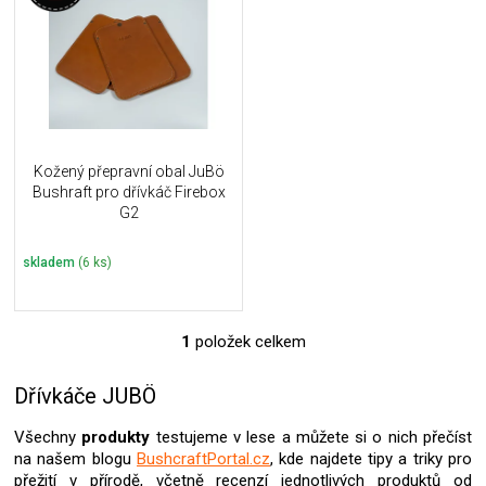
u
i
k
s
t
p
ů
r
o
d
u
Kožený přepravní obal JuBö
k
Bushraft pro dřívkáč Firebox
t
G2
ů
skladem
(6 ks)
1
položek celkem
O
v
l
Dřívkáče JUBÖ
á
d
Všechny
produkty
testujeme v lese a můžete si o nich přečíst
a
na našem blogu
BushcraftPortal.cz
, kde najdete tipy a triky pro
c
přežití v přírodě, včetně recenzí jednotlivých produktů od