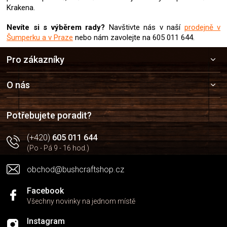
í
Krakena.
p
r
Nevíte si s výběrem rady?
Navštivte nás v naší
prodejně v
v
Šumperku a v Praze
nebo nám zavolejte na 605 011 644.
k
Z
y
Pro zákazníky
v
á
ý
p
p
a
O nás
i
t
s
í
u
Potřebujete poradit?
(+420)
605 011 644
(Po - Pá 9 - 16 hod.)
obchod@bushcraftshop.cz
Facebook
Všechny novinky na jednom místě
Instagram