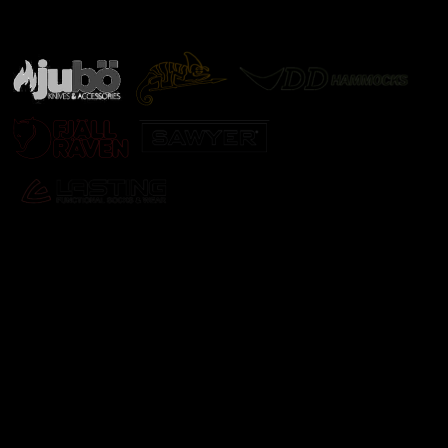
Značky ověřené samotnou přírodou
další značky
Odebírat newsletter
Vložte svůj e-mail a my vám budeme zasílat informace o
nových produktech na našem e-shopu.
E-mail