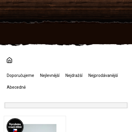
Přejít
na
obsah
Ř
a
Doporučujeme
Nejlevnější
Nejdražší
Nejprodávanější
z
e
Abecedně
n
í
p
r
V
o
ý
d
p