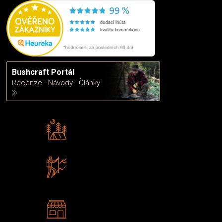
Bushcraft Portál
Recenze - Návody - Články
Rádi předáváme zkušenosti
Poradíme vám s výběrem
Zboží sami testujeme
U nás nekoupíte „zajíce v pytli“
2 kamenné prodejny
Navštivte nás v Praze a
Šumperku