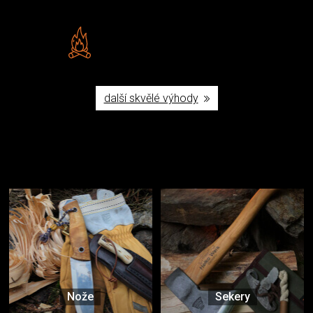
Vlastní značka JuBö
Poctivá ruční výroba v ČR
další skvělé výhody
Užijte si to v přírodě
Vybavení, na které spoléháte nejčastěji
Nože
Sekery