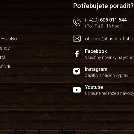
Potřebujete poradit?
(+420)
605 011 644
(Po - Pá 9 - 16 hod.)
 — JuBö
obchod@bushcraftsho
kendy
Facebook
rtál
Všechny novinky na jedn
chodu
Instagram
Zážitky z našich výprav
Youtube
Užitečné recenze a návod
Zboží
2
Vlastní