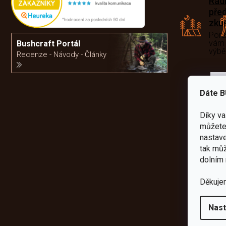
Rád
pře
zku
Por
vám
Bushcraft Portál
výb
Recenze - Návody - Články
da
Dáte B
Díky v
můžete 
nastave
tak můž
dolním 
Děkuje
Nast