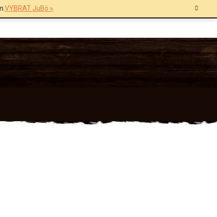
m.
VYBRAT JuBö »