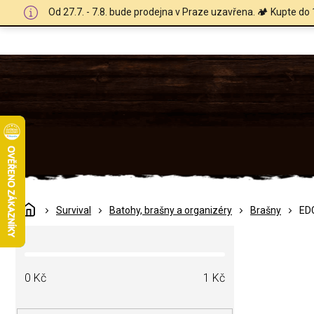
Přejít
Od 27.7. - 7.8. bude prodejna v Praze uzavřena. 🏕️ Kupte do 
na
obsah
Domů
Survival
Batohy, brašny a organizéry
Brašny
EDC
P
o
s
t
0
Kč
1
Kč
r
a