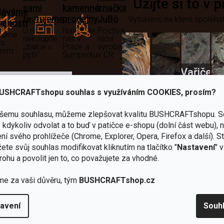
i
Užijte si to v 
sami
kamenné
značka
dáváme
testujeme
prodejny
JuBö
Vybavení, na které spoléhát
šenosti
U nás
Navštivte
Poctivá
adíme
nekoupíte
nás v
ruční
 s
„zajíce v
Praze a
výroba
ěrem
pytli“
Šumperku
v ČR
Vařiče
lší skvělé výhody
a
USHCRAFTshopu souhlas s využíváním COOKIES, prosím?
Nože
Sekery
kartuše
Ná
ašemu souhlasu, můžeme zlepšovat kvalitu BUSHCRAFTshopu.
S
kdykoliv odvolat a to buď v patičce e-shopu (dolní část webu), 
ní svého prohlížeče (Chrome, Explorer, Opera, Firefox a další). S
ete svůj souhlas modifikovat kliknutím na tlačítko "
Nastavení
" 
rohu a povolit jen to, co považujete za vhodné.
Bundy
me za vaši důvěru, tým
BUSHCRAFTshop.cz
Celty a
a
avení
Souh
plachty
Batohy
kabáty
Bro