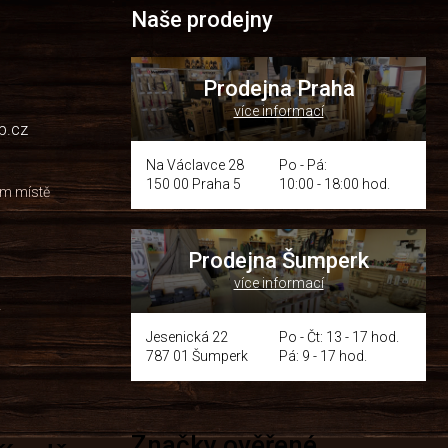
Naše prodejny
Prodejna Praha
více informací
p.cz
Na Václavce 28
Po - Pá:
150 00 Praha 5
10:00 - 18:00 hod.
om místě
Prodejna Šumperk
více informací
y
Jesenická 22
Po - Čt: 13 - 17 hod.
787 01 Šumperk
Pá: 9 - 17 hod.
Značky ověřené