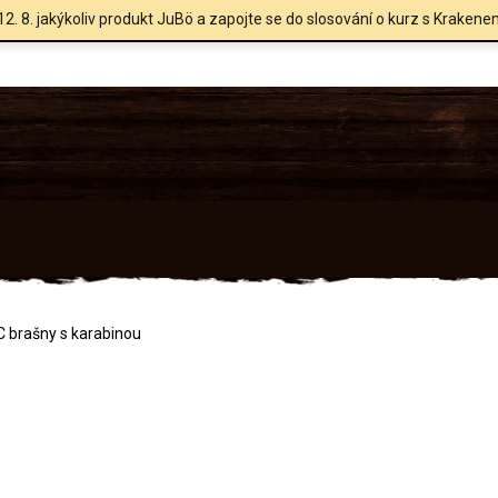
12. 8. jakýkoliv produkt JuBö a zapojte se do slosování o kurz s Krakene
 brašny s karabinou