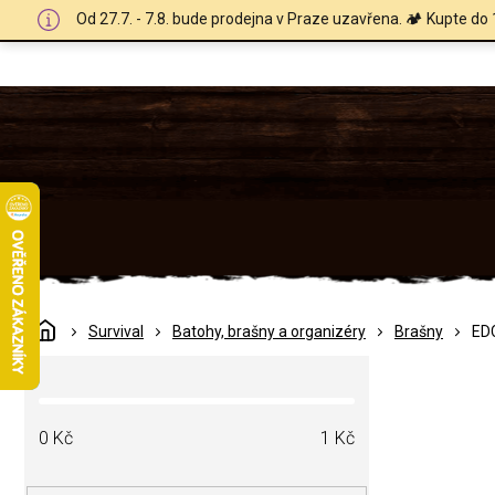
Přejít
Od 27.7. - 7.8. bude prodejna v Praze uzavřena. 🏕️ Kupte do 
na
obsah
Domů
Survival
Batohy, brašny a organizéry
Brašny
ED
P
o
s
t
0
Kč
1
Kč
r
a