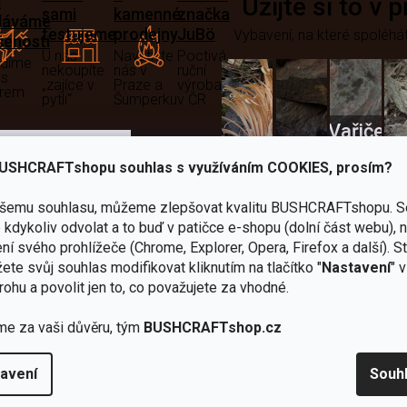
i
Užijte si to v 
sami
kamenné
značka
dáváme
testujeme
prodejny
JuBö
Vybavení, na které spoléhát
šenosti
U nás
Navštivte
Poctivá
adíme
nekoupíte
nás v
ruční
 s
„zajíce v
Praze a
výroba
ěrem
pytli“
Šumperku
v ČR
Vařiče
lší skvělé výhody
a
USHCRAFTshopu souhlas s využíváním COOKIES, prosím?
Nože
Sekery
kartuše
Ná
ašemu souhlasu, můžeme zlepšovat kvalitu BUSHCRAFTshopu.
S
kdykoliv odvolat a to buď v patičce e-shopu (dolní část webu), 
ní svého prohlížeče (Chrome, Explorer, Opera, Firefox a další). S
ete svůj souhlas modifikovat kliknutím na tlačítko "
Nastavení
" 
rohu a povolit jen to, co považujete za vhodné.
Bundy
me za vaši důvěru, tým
BUSHCRAFTshop.cz
Celty a
a
avení
Souh
plachty
Batohy
kabáty
Bro