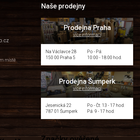
Naše prodejny
Prodejna Praha
více informací
p.cz
Na Václavce 28
Po - Pá:
150 00 Praha 5
10:00 - 18:00 hod.
om místě
Prodejna Šumperk
více informací
y
Jesenická 22
Po - Čt: 13 - 17 hod.
787 01 Šumperk
Pá: 9 - 17 hod.
Značky ověřené