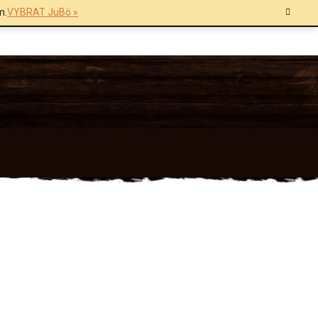
m.
VYBRAT JuBö »