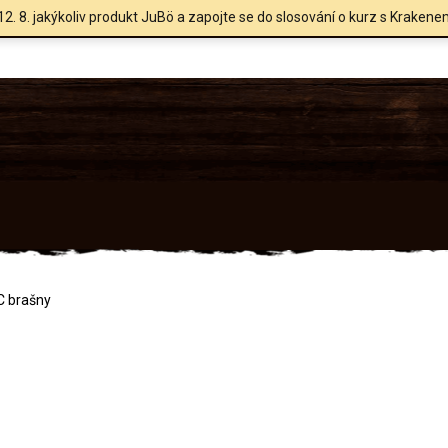
12. 8. jakýkoliv produkt JuBö a zapojte se do slosování o kurz s Krakene
C brašny