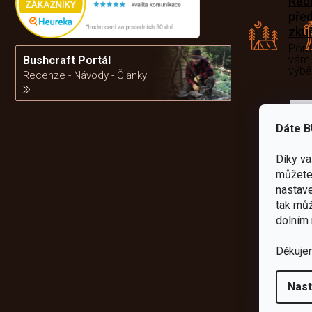
Rád
pře
zku
Por
vám
Bushcraft Portál
výb
Recenze - Návody - Články
da
Dáte B
Díky v
můžete 
nastave
tak můž
dolním 
Děkuje
Nast