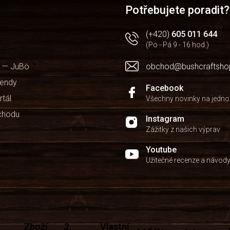
Potřebujete poradit?
(+420)
605 011 644
(Po - Pá 9 - 16 hod.)
 — JuBö
obchod@bushcraftsho
kendy
Facebook
rtál
Všechny novinky na jedn
chodu
Instagram
Zážitky z našich výprav
Youtube
Užitečné recenze a návod
Zboží
2
Vlastní