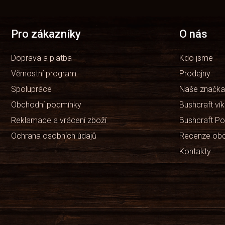
p
a
t
Pro zákazníky
O nás
í
Doprava a platba
Kdo jsme
Věrnostní program
Prodejny
Spolupráce
Naše značka
Obchodní podmínky
Bushcraft ví
Reklamace a vrácení zboží
Bushcraft Po
Ochrana osobních údajů
Recenze ob
Kontakty