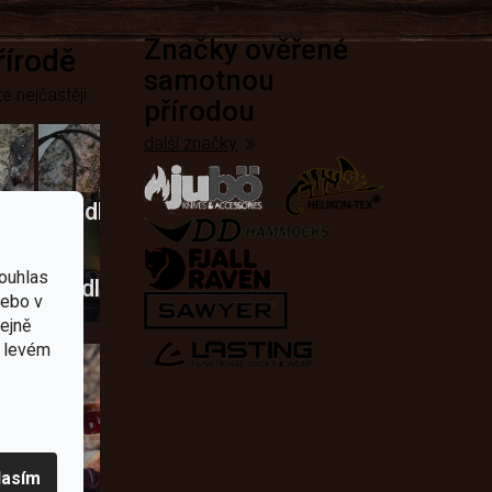
Značky ověřené
přírodě
samotnou
e nejčastěji
přírodou
další značky
Křesadla
a
ouhlas
dobí
škrtadla
nebo v
tejně
v levém
lasím