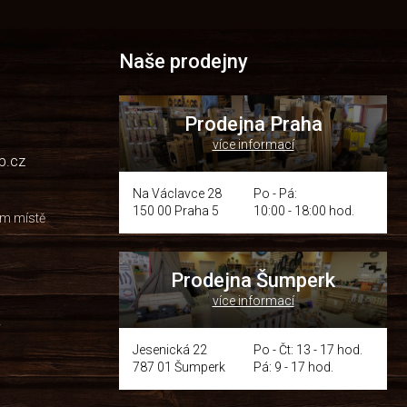
Naše prodejny
Prodejna Praha
více informací
p.cz
Na Václavce 28
Po - Pá:
150 00 Praha 5
10:00 - 18:00 hod.
om místě
Prodejna Šumperk
více informací
y
Jesenická 22
Po - Čt: 13 - 17 hod.
787 01 Šumperk
Pá: 9 - 17 hod.