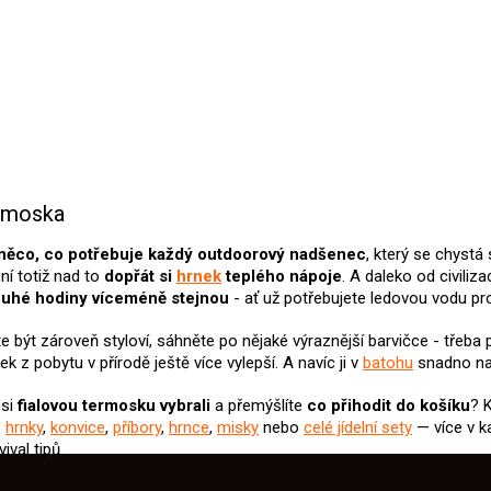
ermoska
něco, co potřebuje každý outdoorový nadšenec
, který se chystá
ní totiž nad to
dopřát si
hrnek
teplého nápoje
. A daleko od civili
ouhé hodiny víceméně stejnou
- ať už potřebujete ledovou vodu pro
 být zároveň styloví, sáhněte po nějaké výraznější barvičce - třeba 
ek z pobytu v přírodě ještě více vylepší. A navíc ji v
batohu
snadno na
 si
fialovou termosku
vybrali
a přemýšlíte
co přihodit do košíku
? 
,
hrnky
,
konvice
,
příbory
,
hrnce
,
misky
nebo
celé jídelní sety
— více v k
ival tipů.