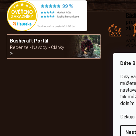
Rád
pře
zku
Por
vám
Bushcraft Portál
výb
Recenze - Návody - Články
Dáte B
da
Díky v
můžete 
nastave
tak můž
dolním 
Děkuje
Nast