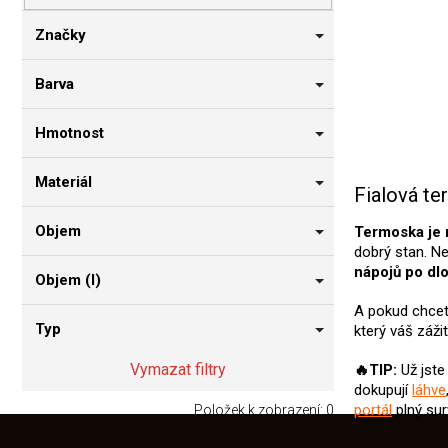
n
n
Značky
í
p
Barva
a
n
Hmotnost
e
l
Materiál
Fialová t
Objem
Termoska je 
dobrý stan. Ne
nápojů po dl
Objem (l)
A pokud chcete
Typ
který váš zážit
Vymazat filtry
🔥TIP:
Už jste
dokupují
láhve
portál
plný surv
Položek k zobrazení:
0
Z
á