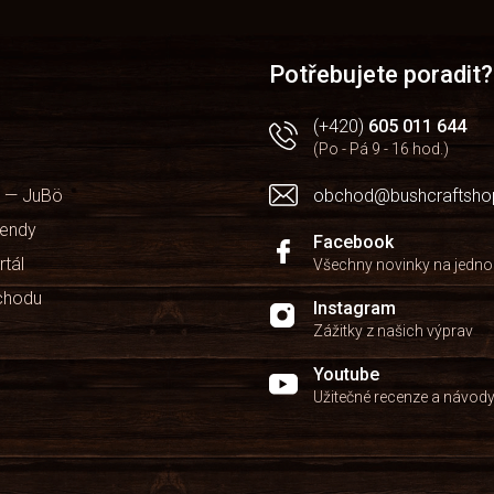
Potřebujete poradit?
(+420)
605 011 644
(Po - Pá 9 - 16 hod.)
 — JuBö
obchod@bushcraftsho
kendy
Facebook
rtál
Všechny novinky na jedn
chodu
Instagram
Zážitky z našich výprav
Youtube
Užitečné recenze a návod