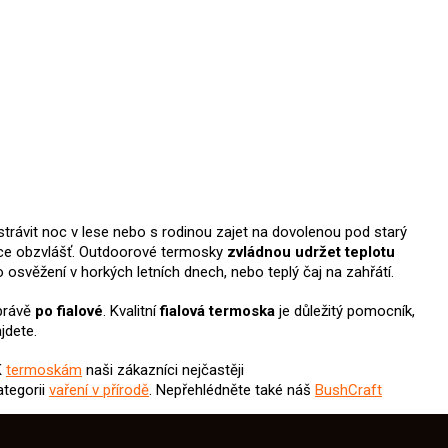
 strávit noc v lese nebo s rodinou zajet na dovolenou pod starý
zace obzvlášť. Outdoorové termosky
zvládnou udržet teplotu
 osvěžení v horkých letních dnech, nebo teplý čaj na zahřátí.
právě
po fialové
. Kvalitní
fialová termoska
je důležitý pomocník,
jdete.
K
termoskám
naši zákazníci nejčastěji
ategorii
vaření v přírodě
. Nepřehlédněte také náš
BushCraft