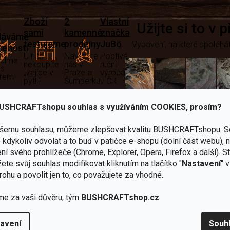
Zboží
2
Vlastní
i
Užijte si to v 
sami
kamenné
značka
dáváme
testujeme
prodejny
JuBö
Vybavení, na které spoléhát
šenosti
U nás
Navštivte
Poctivá
adíme
nekoupíte
nás v
ruční
 s
„zajíce v
Praze a
výroba
ěrem
pytli“
Šumperku
v ČR
Vařiče
USHCRAFTshopu souhlas s využíváním COOKIES, prosím?
lší skvělé výhody
a
ašemu souhlasu, můžeme zlepšovat kvalitu BUSHCRAFTshopu.
S
Nože
Sekery
kartuše
Ná
kdykoliv odvolat a to buď v patičce e-shopu (dolní část webu), 
ní svého prohlížeče (Chrome, Explorer, Opera, Firefox a další). S
ete svůj souhlas modifikovat kliknutím na tlačítko "
Nastavení
" 
rohu a povolit jen to, co považujete za vhodné.
me za vaši důvěru, tým
BUSHCRAFTshop.cz
Bundy
Celty a
a
avení
Souh