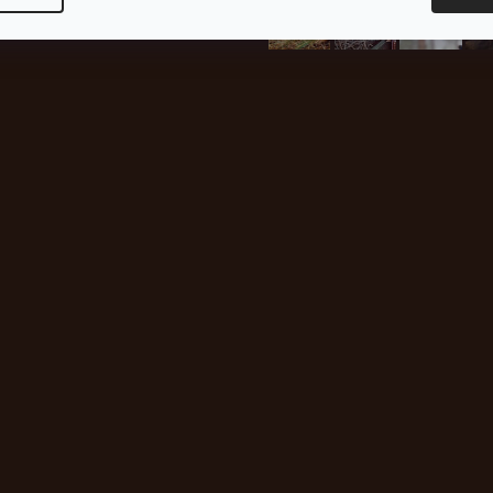
plachty
Batohy
kabáty
Bro
Instagram
h produktech na našem e-
údajů