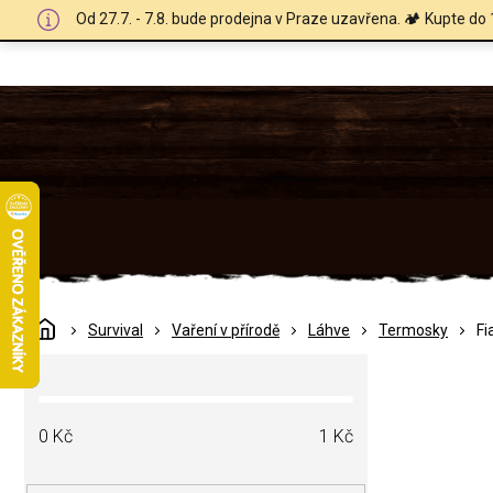
Přejít
Od 27.7. - 7.8. bude prodejna v Praze uzavřena. 🏕️ Kupte do 
na
obsah
Domů
Survival
Vaření v přírodě
Láhve
Termosky
Fi
P
o
s
t
0
Kč
1
Kč
r
a