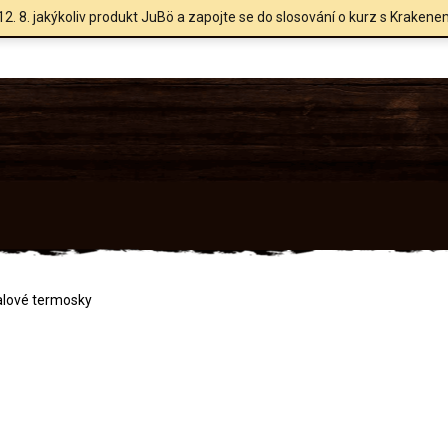
12. 8. jakýkoliv produkt JuBö a zapojte se do slosování o kurz s Krakene
alové termosky