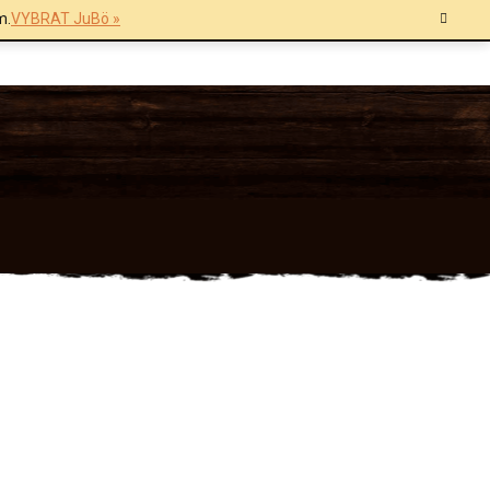
m.
VYBRAT JuBö »