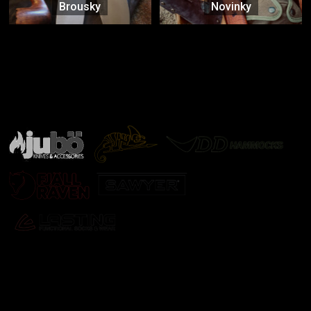
Brousky
Novinky
Značky ověřené samotnou přírodou
další značky