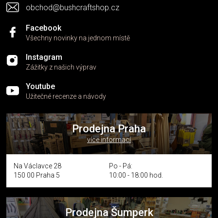
obchod@bushcraftshop.cz
ý
p
i
Facebook
s
Všechny novinky na jednom místě
u
Instagram
Zážitky z našich výprav
Youtube
Užitečné recenze a návody
Prodejna Praha
více informací
Na Václavce 28
Po - Pá:
150 00 Praha 5
10:00 - 18:00 hod.
Prodejna Šumperk