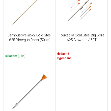
i
k
s
t
p
ů
r
o
d
u
Bambusové šipky Cold Steel
Foukačka Cold Steel Big Bore
k
.625 Blowgun Darts (50 ks)
.625 Blowgun / 5FT
t
ů
dočasně
skladem
(3 ks)
vyprodáno