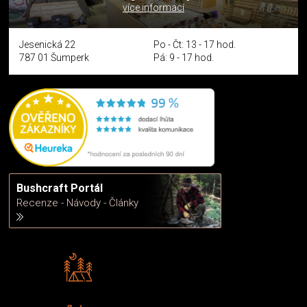
více informací
Jesenická 22
Po - Čt: 13 - 17 hod.
787 01 Šumperk
Pá: 9 - 17 hod.
Bushcraft Portál
Recenze - Návody - Články
Rádi předáváme zkušenosti
Poradíme vám s výběrem