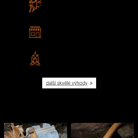
Zboží sami testujeme
U nás nekoupíte „zajíce v pytli“
2 kamenné prodejny
Navštivte nás v Praze a
Šumperku
Vlastní značka JuBö
Poctivá ruční výroba v ČR
další skvělé výhody
Užijte si to v přírodě
Vybavení, na které spoléháte nejčastěji