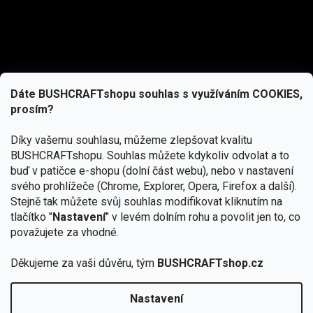
Dáte BUSHCRAFTshopu souhlas s využíváním COOKIES,
prosím?
Díky vašemu souhlasu, můžeme zlepšovat kvalitu
BUSHCRAFTshopu.
Souhlas můžete kdykoliv odvolat a to
buď v patičce e-shopu (dolní část webu), nebo v nastavení
svého prohlížeče (Chrome, Explorer, Opera, Firefox a další).
Stejně tak můžete svůj souhlas modifikovat kliknutím na
tlačítko "
Nastavení
" v levém dolním rohu a povolit jen to, co
Přihlásit se
považujete za vhodné.
Vložením e-mailu souhlasíte s
Děkujeme za vaši důvěru, tým
BUSHCRAFTshop.cz
podmínkami ochrany osobních údajů
Nastavení
Od 27.7. - 7.8. bude prodejna v Praze uzavřena.