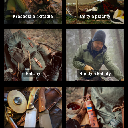
Křesadla a škrtadla
Celty a plachty
Batohy
Bundy a kabáty