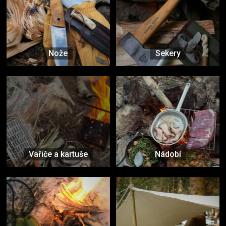
Nože
Sekery
Vařiče a kartuše
Nádobí