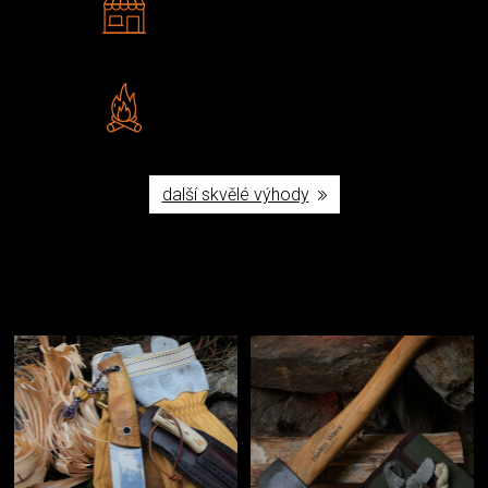
Navštivte nás v Praze a
Šumperku
Vlastní značka JuBö
Poctivá ruční výroba v ČR
další skvělé výhody
Užijte si to v přírodě
Vybavení, na které spoléháte nejčastěji