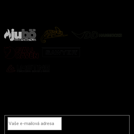
Značky ověřené samotnou přírodou
další značky
Odebírat newsletter