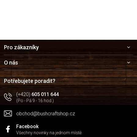
Z
Pro zákazníky
á
p
a
O nás
t
í
Potřebujete poradit?
(+420)
605 011 644
(Po - Pá 9 - 16 hod.)
obchod@bushcraftshop.cz
Facebook
Všechny novinky na jednom místě