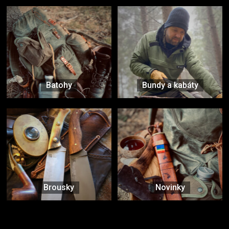
Batohy
Bundy a kabáty
Brousky
Novinky