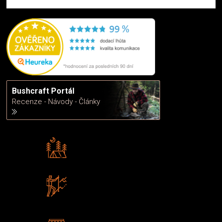
Bushcraft Portál
Recenze - Návody - Články
Rádi předáváme zkušenosti
Poradíme vám s výběrem
Zboží sami testujeme
U nás nekoupíte „zajíce v pytli“
2 kamenné prodejny