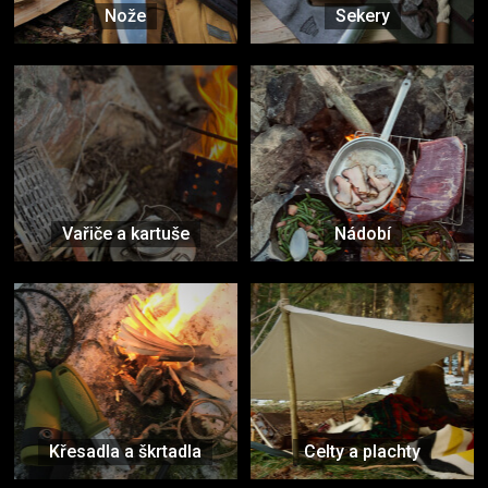
Nože
Sekery
Vařiče a kartuše
Nádobí
Křesadla a škrtadla
Celty a plachty