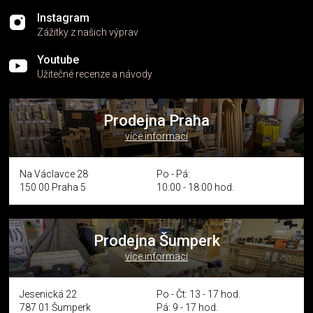
Instagram
Zážitky z našich výprav
Youtube
Užitečné recenze a návody
Prodejna Praha
více informací
Na Václavce 28
Po - Pá:
150 00 Praha 5
10:00 - 18:00 hod.
Prodejna Šumperk
více informací
Jesenická 22
Po - Čt: 13 - 17 hod.
787 01 Šumperk
Pá: 9 - 17 hod.