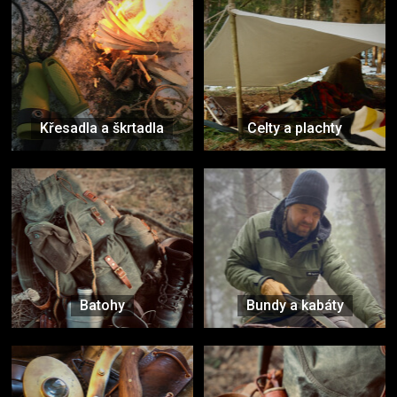
Křesadla a škrtadla
Celty a plachty
Batohy
Bundy a kabáty