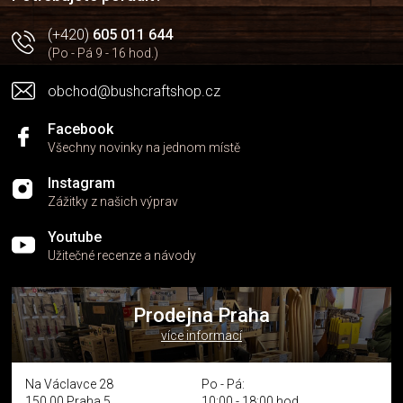
(+420)
605 011 644
(Po - Pá 9 - 16 hod.)
obchod@bushcraftshop.cz
Facebook
Všechny novinky na jednom místě
Instagram
Zážitky z našich výprav
Youtube
Užitečné recenze a návody
Prodejna Praha
více informací
Na Václavce 28
Po - Pá:
150 00 Praha 5
10:00 - 18:00 hod.