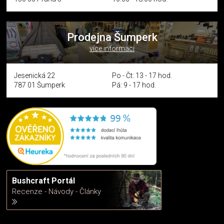
Prodejna Šumperk
více informací
Jesenická 22
Po - Čt: 13 - 17 hod.
787 01 Šumperk
Pá: 9 - 17 hod.
Bushcraft Portál
Recenze - Návody - Články