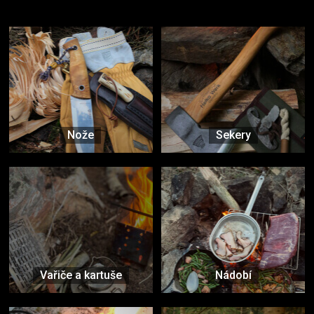
Vybavení, na které spoléháte nejčastěji
Nože
Sekery
Vařiče a kartuše
Nádobí