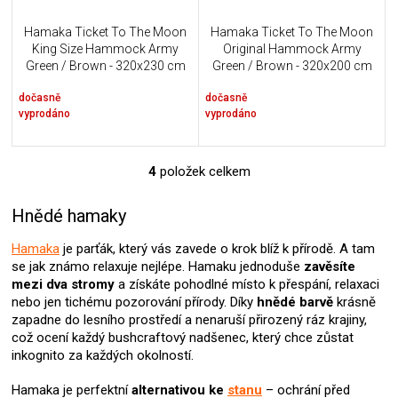
Hamaka Ticket To The Moon
Hamaka Ticket To The Moon
King Size Hammock Army
Original Hammock Army
Green / Brown - 320x230 cm
Green / Brown - 320x200 cm
- 700g
- 600g
dočasně
dočasně
vyprodáno
vyprodáno
4
položek celkem
O
v
l
Hnědé hamaky
á
d
Hamaka
je parťák, který vás zavede o krok blíž k přírodě. A tam
a
se jak známo relaxuje nejlépe. Hamaku jednoduše
zavěsíte
c
mezi dva stromy
a získáte pohodlné místo k přespání, relaxaci
í
nebo jen tichému pozorování přírody. Díky
hnědé barvě
krásně
p
zapadne do lesního prostředí a nenaruší přirozený ráz krajiny,
r
což ocení každý bushcraftový nadšenec, který chce zůstat
v
inkognito za každých okolností.
k
y
Hamaka je perfektní
alternativou ke
stanu
– ochrání před
v