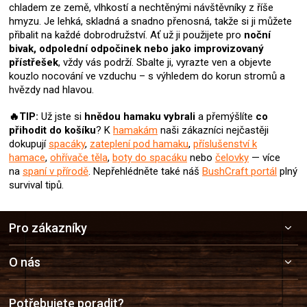
chladem ze země, vlhkostí a nechtěnými návštěvníky z říše
ý
hmyzu. Je lehká, skladná a snadno přenosná, takže si ji můžete
p
přibalit na každé dobrodružství. Ať už ji použijete pro
noční
i
bivak, odpolední odpočinek nebo jako improvizovaný
s
přístřešek
, vždy vás podrží. Sbalte ji, vyrazte ven a objevte
u
kouzlo nocování ve vzduchu – s výhledem do korun stromů a
hvězdy nad hlavou.
🔥TIP:
Už jste si
hnědou hamaku
vybrali
a přemýšlíte
co
přihodit do košíku
? K
hamakám
naši zákazníci nejčastěji
dokupují
spacáky
,
zateplení pod hamaku
,
příslušenství k
hamace
,
ohřívače těla
,
boty do spacáku
nebo
čelovky
— více
na
spaní v přírodě
. Nepřehlédněte také náš
BushCraft portál
plný
survival tipů.
Z
Pro zákazníky
á
p
a
O nás
t
í
Potřebujete poradit?