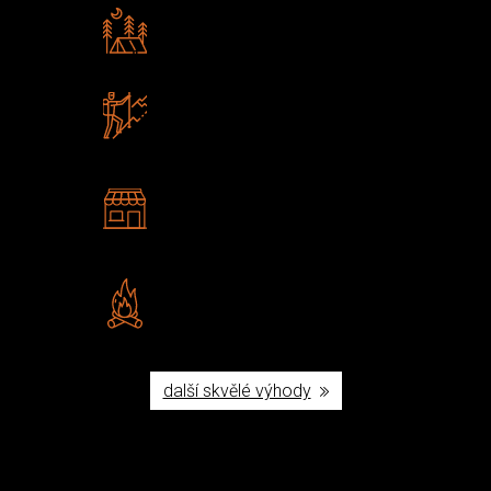
Rádi předáváme zkušenosti
Poradíme vám s výběrem
Zboží sami testujeme
U nás nekoupíte „zajíce v pytli“
2 kamenné prodejny
Navštivte nás v Praze a
Šumperku
Vlastní značka JuBö
Poctivá ruční výroba v ČR
další skvělé výhody
Užijte si to v přírodě