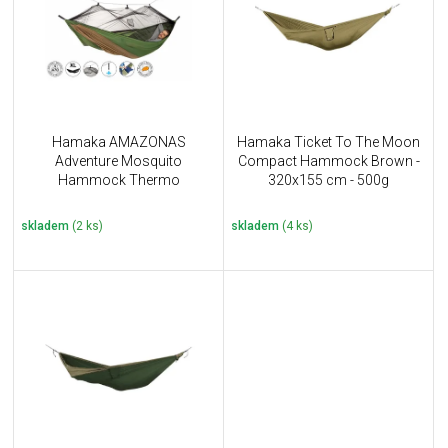
i
k
s
t
p
ů
r
o
d
u
Hamaka AMAZONAS
Hamaka Ticket To The Moon
k
Adventure Mosquito
Compact Hammock Brown -
t
Hammock Thermo
320x155 cm - 500g
ů
skladem
(2 ks)
skladem
(4 ks)