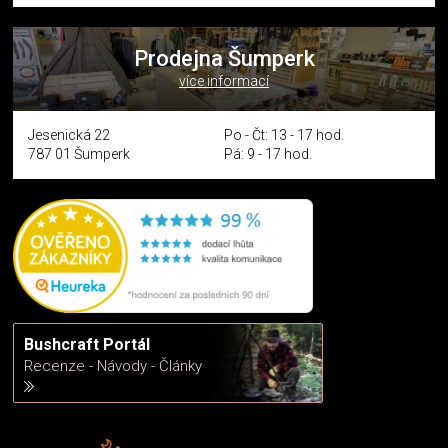
Prodejna Šumperk
více informací
Jesenická 22
Po - Čt: 13 - 17 hod.
787 01 Šumperk
Pá: 9 - 17 hod.
Bushcraft Portál
Recenze - Návody - Články