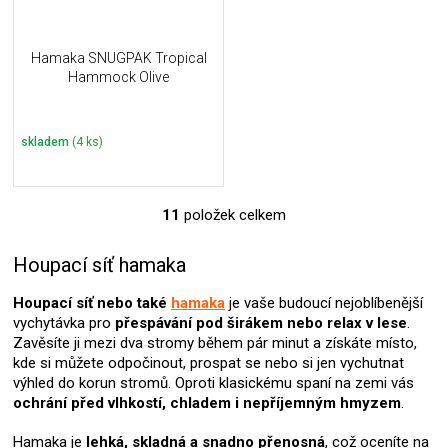
Hamaka SNUGPAK Tropical
Hammock Olive
skladem
(4 ks)
11
položek celkem
O
v
l
Houpací síť hamaka
á
d
Houpací síť nebo také
hamaka
je vaše budoucí nejoblíbenější
a
vychytávka pro
přespávání pod širákem nebo relax v lese
.
c
Zavěsíte ji mezi dva stromy během pár minut a získáte místo,
í
kde si můžete odpočinout, prospat se nebo si jen vychutnat
p
výhled do korun stromů. Oproti klasickému spaní na zemi vás
r
ochrání před vlhkostí, chladem i nepříjemným hmyzem
.
v
k
Hamaka je
lehká, skladná a snadno přenosná
, což oceníte na