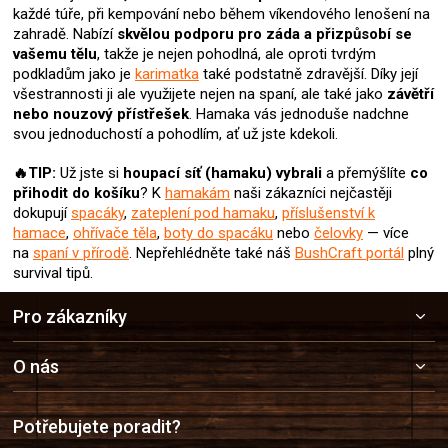
y
každé túře, při kempování nebo během víkendového lenošení na
v
zahradě. Nabízí
skvělou podporu pro záda a přizpůsobí se
ý
vašemu tělu
, takže je nejen pohodlná, ale oproti tvrdým
p
podkladům jako je
karimatka
také podstatně zdravější. Díky její
i
všestrannosti ji ale využijete nejen na spaní, ale také jako
závětří
s
nebo nouzový přístřešek
. Hamaka vás jednoduše nadchne
u
svou jednoduchostí a pohodlím, ať už jste kdekoli.
🔥TIP:
Už jste si
houpací síť (hamaku)
vybrali
a přemýšlíte
co
přihodit do košíku
? K
hamakám
naši zákazníci nejčastěji
dokupují
spacáky
,
zateplení pod hamaku
,
příslušenství k
hamace
,
ohřívače těla
,
boty do spacáku
nebo
čelovky
— více
na
spaní v přírodě
. Nepřehlédněte také náš
BushCraft portál
plný
survival tipů.
Z
Pro zákazníky
á
p
a
O nás
t
í
Potřebujete poradit?