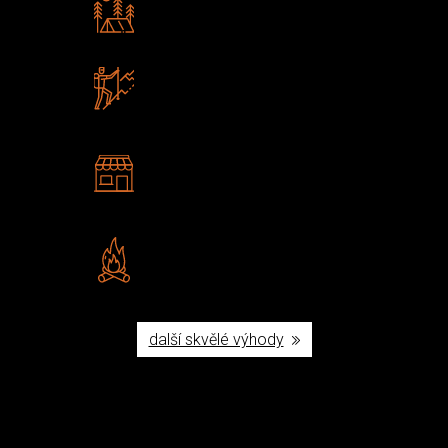
Rádi předáváme zkušenosti
Poradíme vám s výběrem
Zboží sami testujeme
U nás nekoupíte „zajíce v pytli“
2 kamenné prodejny
Navštivte nás v Praze a
Šumperku
Vlastní značka JuBö
Poctivá ruční výroba v ČR
další skvělé výhody
Užijte si to v přírodě
Vybavení, na které spoléháte nejčastěji