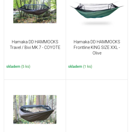
i
k
s
t
p
ů
r
o
d
u
Hamaka DD HAMMOCKS
Hamaka DD HAMMOCKS
k
Travel / Bivi MK.7 - COYOTE
Frontline KING SIZE XXL -
t
Olive
ů
skladem
(5 ks)
skladem
(1 ks)