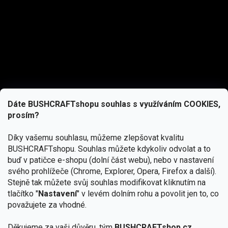
Dáte BUSHCRAFTshopu souhlas s využíváním COOKIES,
prosím?
Díky vašemu souhlasu, můžeme zlepšovat kvalitu
BUSHCRAFTshopu.
Souhlas můžete kdykoliv odvolat a to
buď v patičce e-shopu (dolní část webu), nebo v nastavení
svého prohlížeče (Chrome, Explorer, Opera, Firefox a další).
Stejně tak můžete svůj souhlas modifikovat kliknutím na
tlačítko "
Nastavení
" v levém dolním rohu a povolit jen to, co
Přihlásit se
považujete za vhodné.
Vložením e-mailu souhlasíte s
Děkujeme za vaši důvěru, tým
BUSHCRAFTshop.cz
podmínkami ochrany osobních údajů