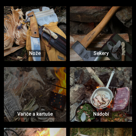
Nože
Sekery
Vařiče a kartuše
Nádobí