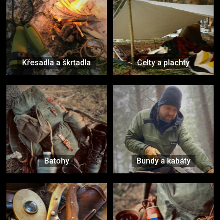
Křesadla a škrtadla
Celty a plachty
Batohy
Bundy a kabáty