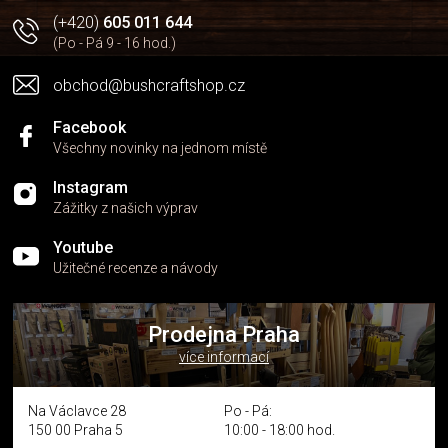
(+420)
605 011 644
(Po - Pá 9 - 16 hod.)
obchod@bushcraftshop.cz
Facebook
Všechny novinky na jednom místě
Instagram
Zážitky z našich výprav
Youtube
Užitečné recenze a návody
Prodejna Praha
více informací
Na Václavce 28
Po - Pá:
150 00 Praha 5
10:00 - 18:00 hod.