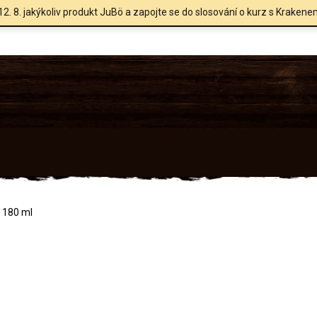
12. 8. jakýkoliv produkt JuBö a zapojte se do slosování o kurz s Krakene
 180 ml