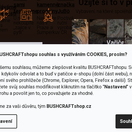
i
Užijte si to v 
sami
kamenné
značka
dáváme
testujeme
prodejny
JuBö
Vybavení, na které spoléhát
šenosti
U nás
Navštivte
Poctivá
adíme
nekoupíte
nás v
ruční
 s
„zajíce v
Praze a
výroba
ěrem
pytli“
Šumperku
v ČR
Vařiče
lší skvělé výhody
a
USHCRAFTshopu souhlas s využíváním COOKIES, prosím?
Nože
Sekery
kartuše
Ná
ašemu souhlasu, můžeme zlepšovat kvalitu BUSHCRAFTshopu.
S
kdykoliv odvolat a to buď v patičce e-shopu (dolní část webu), 
ní svého prohlížeče (Chrome, Explorer, Opera, Firefox a další). S
ete svůj souhlas modifikovat kliknutím na tlačítko "
Nastavení
" 
rohu a povolit jen to, co považujete za vhodné.
Bundy
me za vaši důvěru, tým
BUSHCRAFTshop.cz
Celty a
a
avení
Souh
plachty
Batohy
kabáty
Bro