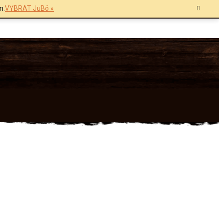
m.
VYBRAT JuBö »