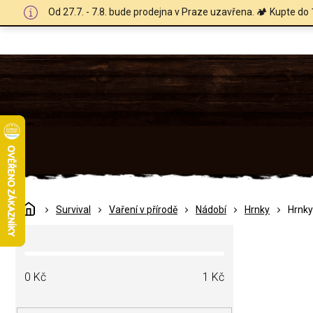
Přejít
Od 27.7. - 7.8. bude prodejna v Praze uzavřena. 🏕️ Kupte do 
na
obsah
Domů
Survival
Vaření v přírodě
Nádobí
Hrnky
Hrnky
P
o
s
t
0
Kč
1
Kč
r
a