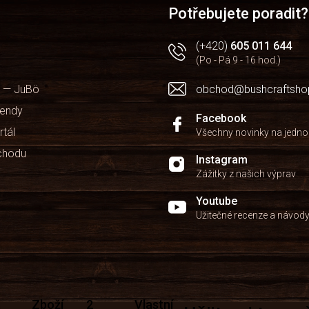
Potřebujete poradit?
(+420)
605 011 644
(Po - Pá 9 - 16 hod.)
 — JuBö
obchod@bushcraftsho
kendy
Facebook
rtál
Všechny novinky na jedn
chodu
Instagram
Zážitky z našich výprav
Youtube
Užitečné recenze a návod
Zboží
2
Vlastní