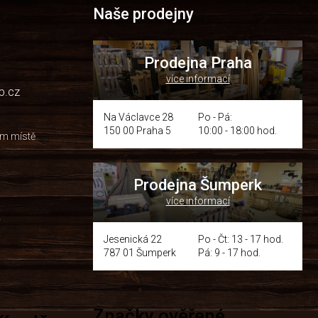
Naše prodejny
Prodejna Praha
více informací
p.cz
Na Václavce 28
Po - Pá:
150 00 Praha 5
10:00 - 18:00 hod.
om místě
Prodejna Šumperk
více informací
y
Jesenická 22
Po - Čt: 13 - 17 hod.
787 01 Šumperk
Pá: 9 - 17 hod.
Značky ověřené