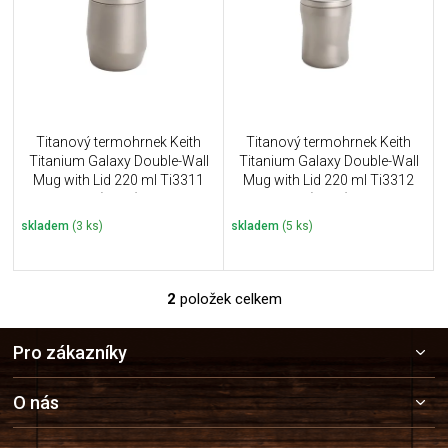
i
k
s
t
p
ů
r
o
d
u
Titanový termohrnek Keith
Titanový termohrnek Keith
k
Titanium Galaxy Double-Wall
Titanium Galaxy Double-Wall
t
Mug with Lid 220 ml Ti3311
Mug with Lid 220 ml Ti3312
ů
(121g)
(121g)
skladem
(3 ks)
skladem
(5 ks)
2
položek celkem
O
v
Z
l
Pro zákazníky
á
á
p
d
a
a
O nás
c
t
í