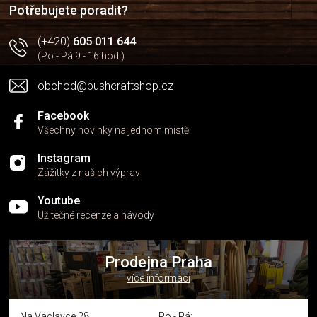
í
p
Potřebujete poradit?
r
v
(+420)
605 011 644
k
(Po - Pá 9 - 16 hod.)
y
v
obchod@bushcraftshop.cz
ý
p
i
Facebook
s
Všechny novinky na jednom místě
u
Instagram
Zážitky z našich výprav
Youtube
Užitečné recenze a návody
Prodejna Praha
více informací
Na Václavce 28
Po - Pá: