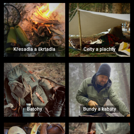
Křesadla a škrtadla
Celty a plachty
Batohy
Bundy a kabáty