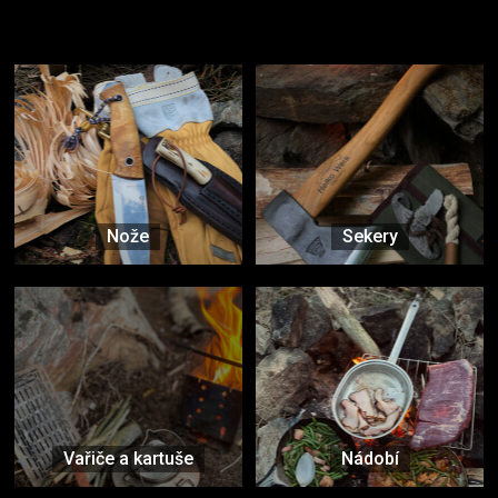
Užijte si to v přírodě
Vybavení, na které spoléháte nejčastěji
Nože
Sekery
Vařiče a kartuše
Nádobí