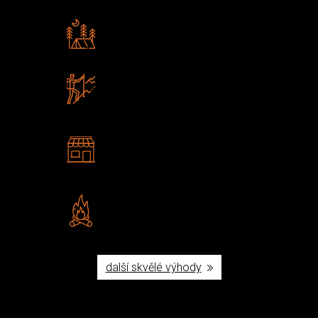
Rádi předáváme zkušenosti
Poradíme vám s výběrem
Zboží sami testujeme
U nás nekoupíte „zajíce v pytli“
2 kamenné prodejny
Navštivte nás v Praze a
Šumperku
Vlastní značka JuBö
Poctivá ruční výroba v ČR
další skvělé výhody