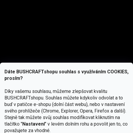
Dáte BUSHCRAFTshopu souhlas s využíváním COOKIES,
prosím?
Díky vašemu souhlasu, můžeme zlepšovat kvalitu
BUSHCRAFTshopu.
Souhlas můžete kdykoliv odvolat a to
buď v patičce e-shopu (dolní část webu), nebo v nastavení
svého prohlížeče (Chrome, Explorer, Opera, Firefox a další).
Stejně tak můžete svůj souhlas modifikovat kliknutím na
tlačítko "
Nastavení
" v levém dolním rohu a povolit jen to, co
Přihlásit se
považujete za vhodné.