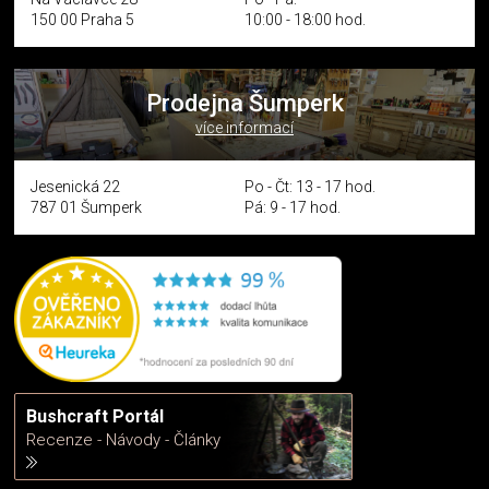
150 00 Praha 5
10:00 - 18:00 hod.
Prodejna Šumperk
více informací
Jesenická 22
Po - Čt: 13 - 17 hod.
787 01 Šumperk
Pá: 9 - 17 hod.
Bushcraft Portál
Recenze - Návody - Články