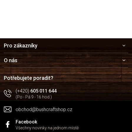
Z
Pro zákazníky
á
p
a
O nás
t
í
Potřebujete poradit?
(+420)
605 011 644
(Po - Pá 9 - 16 hod.)
obchod@bushcraftshop.cz
Facebook
Všechny novinky na jednom místě