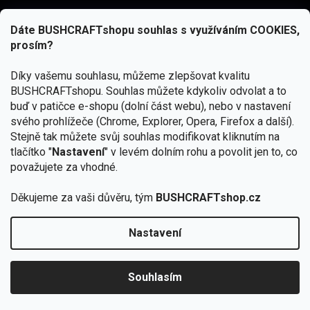
Dáte BUSHCRAFTshopu souhlas s využíváním COOKIES,
prosím?
Díky vašemu souhlasu, můžeme zlepšovat kvalitu
BUSHCRAFTshopu.
Souhlas můžete kdykoliv odvolat a to
buď v patičce e-shopu (dolní část webu), nebo v nastavení
svého prohlížeče (Chrome, Explorer, Opera, Firefox a další).
Stejně tak můžete svůj souhlas modifikovat kliknutím na
tlačítko "
Nastavení
" v levém dolním rohu a povolit jen to, co
Přihlásit se
považujete za vhodné.
Vložením e-mailu souhlasíte s
podmínkami ochrany osobních údajů
Děkujeme za vaši důvěru, tým
BUSHCRAFTshop.cz
Nastavení
Od 27.7. - 7.8. bude prodejna v Praze uzavřena.
Copyright 2026
BUSHCRAFTshop.cz
. Všechna práva
🏕️ Kupte do 12. 8. jakýkoliv produkt JuBö a
vyhrazena.
Upravit nastavení cookies
zapojte se do slosování o kurz s
Souhlasím
Krakenem.
VYBRAT JuBö »
Vytvořil Shoptet