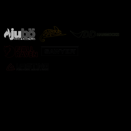
Značky ověřené samotnou přírodou
další značky
Odebírat newsletter
Vložte svůj e-mail a my vám budeme zasílat informace o
nových produktech na našem e-shopu.