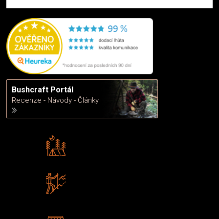
Bushcraft Portál
Recenze - Návody - Články
Rádi předáváme zkušenosti
Poradíme vám s výběrem
Zboží sami testujeme
U nás nekoupíte „zajíce v pytli“
2 kamenné prodejny