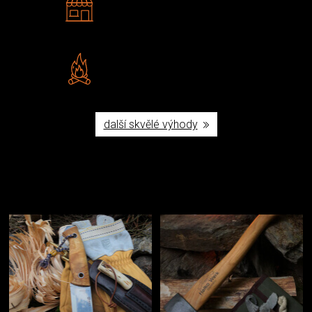
Navštivte nás v Praze a
Šumperku
Vlastní značka JuBö
Poctivá ruční výroba v ČR
další skvělé výhody
Užijte si to v přírodě
Vybavení, na které spoléháte nejčastěji