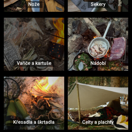
Nože
Sekery
Vařiče a kartuše
Nádobí
Křesadla a škrtadla
Celty a plachty