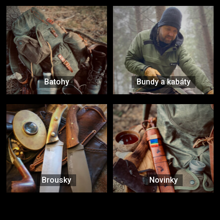
Batohy
Bundy a kabáty
Brousky
Novinky