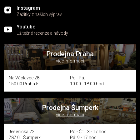
Instagram
Zážitky z našich výprav
Youtube
Užitečné recenze a návody
Prodejna Praha
více informací
Na Václavce 28
Po - Pá:
150 00 Praha 5
10:00 - 18:00 hod.
Prodejna Šumperk
více informací
Jesenická 22
Po - Čt: 13 - 17 hod.
787 01 Šumperk
Pá: 9 - 17 hod.