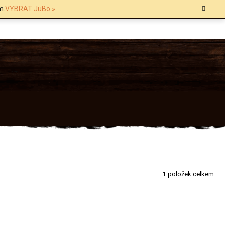
m.
VYBRAT JuBö »
1
položek celkem