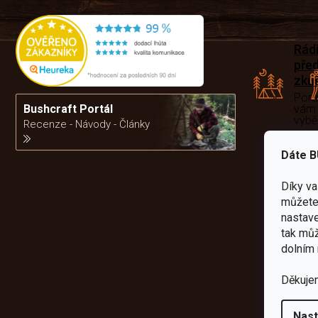
Rád
pře
zku
Por
vám
Bushcraft Portál
výb
Recenze - Návody - Články
Dáte B
da
Díky v
můžete 
nastave
tak můž
dolním 
Děkuje
Nast