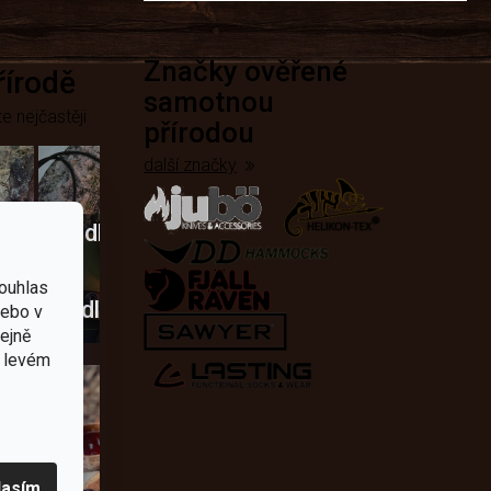
Značky ověřené
přírodě
samotnou
e nejčastěji
přírodou
další značky
Křesadla
a
ouhlas
dobí
škrtadla
nebo v
tejně
v levém
lasím