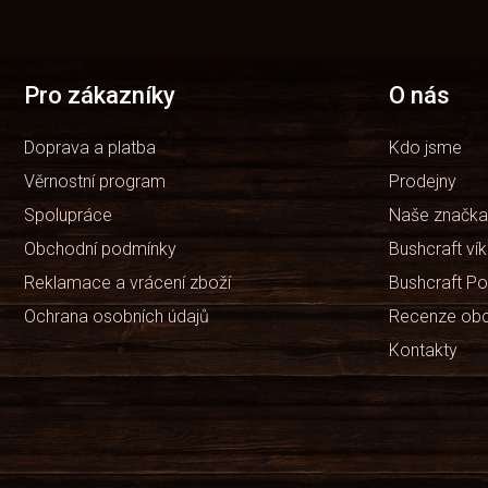
á
p
a
t
Pro zákazníky
O nás
í
Doprava a platba
Kdo jsme
Věrnostní program
Prodejny
Spolupráce
Naše značka
Obchodní podmínky
Bushcraft ví
Reklamace a vrácení zboží
Bushcraft Po
Ochrana osobních údajů
Recenze ob
Kontakty