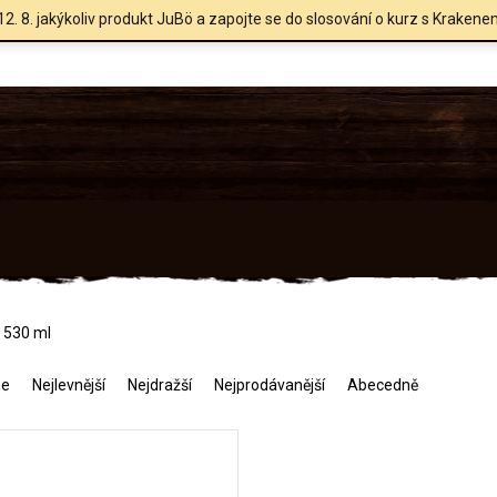
12. 8. jakýkoliv produkt JuBö a zapojte se do slosování o kurz s Krakene
 530 ml
me
Nejlevnější
Nejdražší
Nejprodávanější
Abecedně