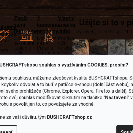
Zboží
2
Vlastní
i
Užijte si to v 
sami
kamenné
značka
dáváme
testujeme
prodejny
JuBö
Vybavení, na které spoléhát
šenosti
U nás
Navštivte
Poctivá
adíme
nekoupíte
nás v
ruční
 s
„zajíce v
Praze a
výroba
ěrem
pytli“
Šumperku
v ČR
Vařiče
USHCRAFTshopu souhlas s využíváním COOKIES, prosím?
lší skvělé výhody
a
ašemu souhlasu, můžeme zlepšovat kvalitu BUSHCRAFTshopu.
S
Nože
Sekery
kartuše
Ná
kdykoliv odvolat a to buď v patičce e-shopu (dolní část webu), 
ní svého prohlížeče (Chrome, Explorer, Opera, Firefox a další). S
ete svůj souhlas modifikovat kliknutím na tlačítko "
Nastavení
" 
rohu a povolit jen to, co považujete za vhodné.
me za vaši důvěru, tým
BUSHCRAFTshop.cz
Bundy
Celty a
a
avení
Souh