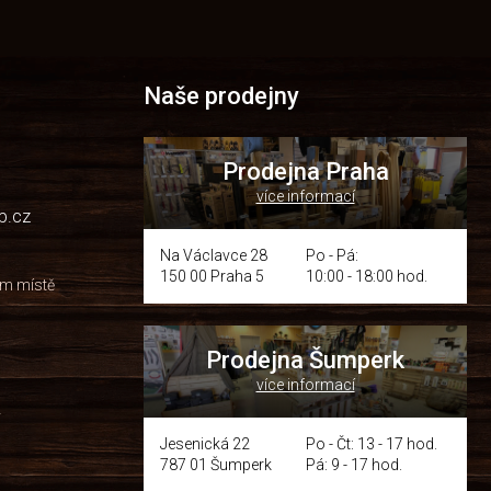
Naše prodejny
Prodejna Praha
více informací
p.cz
Na Václavce 28
Po - Pá:
150 00 Praha 5
10:00 - 18:00 hod.
om místě
Prodejna Šumperk
více informací
y
Jesenická 22
Po - Čt: 13 - 17 hod.
787 01 Šumperk
Pá: 9 - 17 hod.