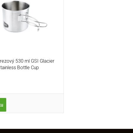
rezový 530 ml GSI Glacier
tainless Bottle Cup
ku
O