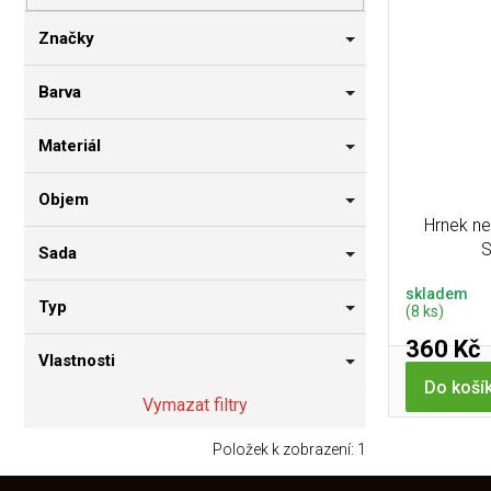
p
i
n
r
s
n
Značky
o
p
í
d
r
p
Barva
u
o
a
k
d
n
Materiál
t
u
e
ů
k
l
Objem
t
Hrnek ne
ů
S
Sada
skladem
Typ
(8 ks)
360 Kč
Vlastnosti
Do koší
Vymazat filtry
Položek k zobrazení:
1
Z