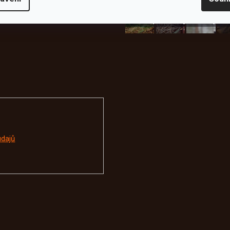
plachty
Batohy
kabáty
Bro
Instagram
údajů