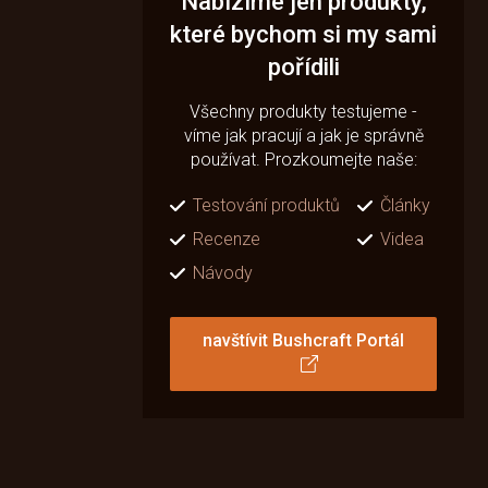
Nabízíme jen produkty,
které bychom si my sami
pořídili
Všechny produkty testujeme -
víme jak pracují a jak je správně
používat. Prozkoumejte naše:
Testování produktů
Články
Recenze
Videa
Návody
navštívit Bushcraft Portál