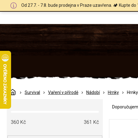
Přejít
Od 27.7. - 7.8. bude prodejna v Praze uzavřena. 🏕️ Kupte do 
na
obsah
Domů
Survival
Vaření v přírodě
Nádobí
Hrnky
Hrnky
Ř
P
a
Doporučuje
o
z
s
e
V
t
360
Kč
361
Kč
n
ý
r
í
p
a