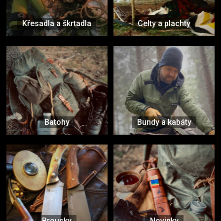
Křesadla a škrtadla
Celty a plachty
Batohy
Bundy a kabáty
Brousky
Novinky