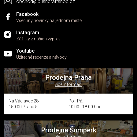
obchod@bushcraftshop.cz
Facebook
Všechny novinky na jednom místě
Instagram
Zážitky z našich výprav
Youtube
Užitečné recenze a návody
Prodejna Praha
více informací
Na Václavce 28
Po - Pá:
150 00 Praha 5
10:00 - 18:00 hod.
Prodejna Šumperk