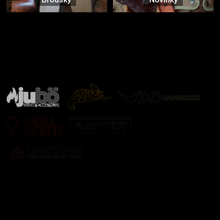
Značky ověřené samotnou přírodou
další značky
Odebírat newsletter