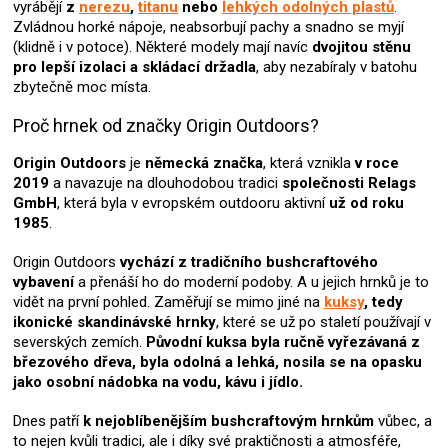
vyrábějí
z
nerezu
,
titanu
nebo
lehkých odolných plastů
.
v
Zvládnou horké nápoje, neabsorbují pachy a snadno se myjí
ý
(klidně i v potoce). Některé modely mají navíc
dvojitou stěnu
p
pro lepší izolaci a
skládací držadla
, aby nezabíraly v batohu
i
zbytečně moc místa.
s
u
Proč hrnek od značky Origin Outdoors?
Origin Outdoors
je
německá značka
, která vznikla
v roce
2019
a navazuje na dlouhodobou tradici
společnosti Relags
GmbH
, která byla v evropském outdooru aktivní
už od roku
1985
.
Origin Outdoors
vychází z tradičního bushcraftového
vybavení
a přenáší ho do moderní podoby. A u jejich hrnků je to
vidět na první pohled. Zaměřují se mimo jiné na
kuksy
, tedy
ikonické skandinávské hrnky
, které se už po staletí používají v
severských zemích.
Původní kuksa byla ručně vyřezávaná z
březového dřeva, byla odolná a lehká, nosila se na opasku
jako osobní nádobka na vodu, kávu i jídlo.
Dnes patří
k nejoblíbenějším bushcraftovým hrnkům
vůbec, a
to nejen kvůli tradici, ale i díky své praktičnosti a atmosféře,