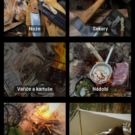
Nože
Sekery
Vařiče a kartuše
Nádobí