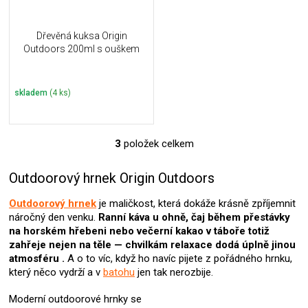
Dřevěná kuksa Origin
Outdoors 200ml s ouškem
skladem
(4 ks)
3
položek celkem
O
v
l
Outdoorový hrnek Origin Outdoors
á
d
Outdoorový hrnek
je maličkost, která dokáže krásně zpříjemnit
a
náročný den venku.
Ranní káva u ohně, čaj během přestávky
c
na horském hřebeni nebo večerní kakao v táboře totiž
í
zahřeje nejen na těle — chvilkám relaxace dodá úplně jinou
p
atmosféru .
A o to víc, když ho navíc pijete z pořádného hrnku,
r
který něco vydrží a v
batohu
jen tak nerozbije.
v
k
Moderní outdoorové hrnky se
y