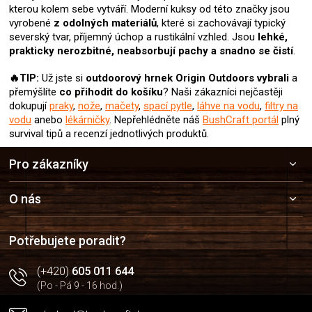
kterou kolem sebe vytváří. Moderní kuksy od této značky jsou
vyrobené
z odolných materiálů
, které si zachovávají typický
severský tvar, příjemný úchop a rustikální vzhled. Jsou
lehké,
prakticky nerozbitné, neabsorbují pachy a snadno se čistí
.
🔥TIP:
Už jste si
outdoorový hrnek Origin Outdoors
vybrali
a
přemýšlíte
co přihodit do košíku
? Naši zákazníci nejčastěji
dokupují
praky
,
nože
,
mačety
,
spací pytle
,
láhve na vodu
,
filtry na
vodu
anebo
lékárničky
. Nepřehlédněte náš
BushCraft portál
plný
survival tipů a recenzí jednotlivých produktů.
Z
Pro zákazníky
á
p
a
O nás
t
í
Potřebujete poradit?
(+420)
605 011 644
(Po - Pá 9 - 16 hod.)