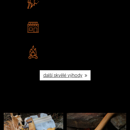
U nás nekoupíte „zajíce v pytli“
2 kamenné prodejny
Navštivte nás v Praze a
Šumperku
Vlastní značka JuBö
Poctivá ruční výroba v ČR
další skvělé výhody
Užijte si to v přírodě
Vybavení, na které spoléháte nejčastěji