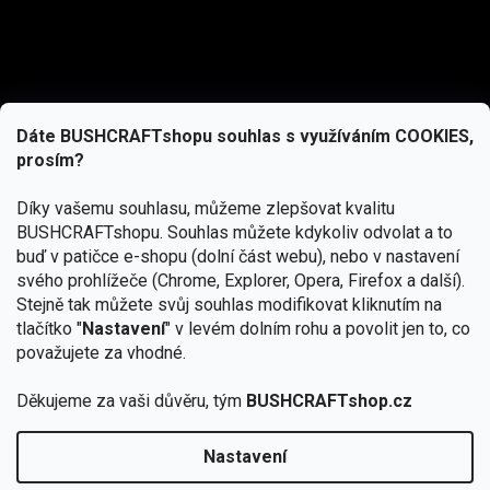
Dáte BUSHCRAFTshopu souhlas s využíváním COOKIES,
prosím?
Díky vašemu souhlasu, můžeme zlepšovat kvalitu
BUSHCRAFTshopu.
Souhlas můžete kdykoliv odvolat a to
buď v patičce e-shopu (dolní část webu), nebo v nastavení
svého prohlížeče (Chrome, Explorer, Opera, Firefox a další).
Stejně tak můžete svůj souhlas modifikovat kliknutím na
tlačítko "
Nastavení
" v levém dolním rohu a povolit jen to, co
Přihlásit se
považujete za vhodné.
Vložením e-mailu souhlasíte s
podmínkami ochrany osobních údajů
Děkujeme za vaši důvěru, tým
BUSHCRAFTshop.cz
Nastavení
Od 27.7. - 7.8. bude prodejna v Praze uzavřena.
Copyright 2026
BUSHCRAFTshop.cz
. Všechna práva