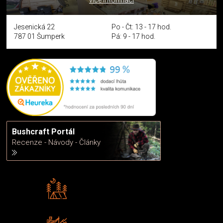
více informací
Jesenická 22
Po - Čt: 13 - 17 hod.
787 01 Šumperk
Pá: 9 - 17 hod.
Bushcraft Portál
Recenze - Návody - Články
Rádi předáváme zkušenosti
Poradíme vám s výběrem
Zboží sami testujeme