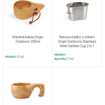
u
i
k
s
t
p
ů
r
o
d
u
Dřevěná kuksa Origin
Nerezové pítko s víčkem
k
Outdoors 200ml
Origin Outdoors Stainless
t
Steel Canteen Cup 2 in 1
ů
skladem -
skladem
(3 ks)
doprodej
(7 ks)