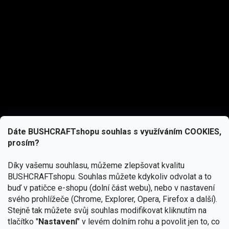
Dáte BUSHCRAFTshopu souhlas s využíváním COOKIES,
prosím?
Díky vašemu souhlasu, můžeme zlepšovat kvalitu
BUSHCRAFTshopu.
Souhlas můžete kdykoliv odvolat a to
buď v patičce e-shopu (dolní část webu), nebo v nastavení
svého prohlížeče (Chrome, Explorer, Opera, Firefox a další).
Stejně tak můžete svůj souhlas modifikovat kliknutím na
tlačítko "
Nastavení
" v levém dolním rohu a povolit jen to, co