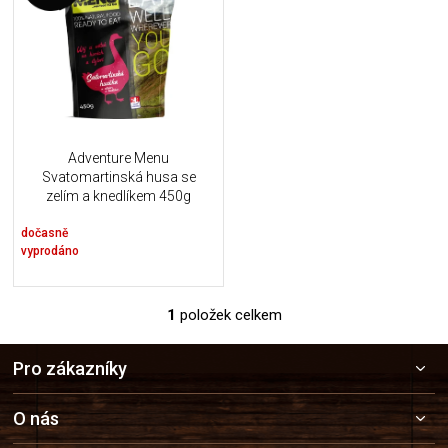
u
i
k
s
t
p
ů
r
o
d
u
Adventure Menu
k
Svatomartinská husa se
t
zelím a knedlíkem 450g
ů
dočasně
vyprodáno
1
položek celkem
O
v
Z
l
Pro zákazníky
á
á
p
d
a
a
O nás
c
t