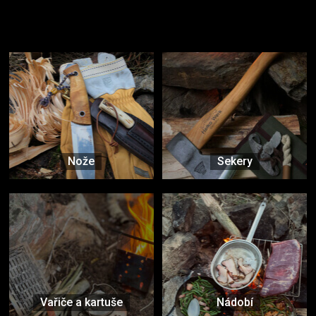
Užijte si to v přírodě
Vybavení, na které spoléháte nejčastěji
Nože
Sekery
Vařiče a kartuše
Nádobí