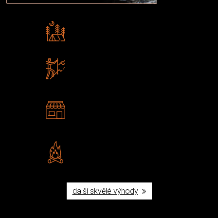
Rádi předáváme zkušenosti
Poradíme vám s výběrem
Zboží sami testujeme
U nás nekoupíte „zajíce v pytli“
2 kamenné prodejny
Navštivte nás v Praze a
Šumperku
Vlastní značka JuBö
Poctivá ruční výroba v ČR
další skvělé výhody