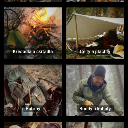
Křesadla a škrtadla
Celty a plachty
Batohy
Bundy a kabáty