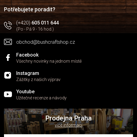
í
í
p
Potřebujete poradit?
r
v
(+420)
605 011 644
k
(Po - Pá 9 - 16 hod.)
y
v
obchod@bushcraftshop.cz
ý
p
i
Facebook
s
Všechny novinky na jednom místě
u
Instagram
Zážitky z našich výprav
Youtube
Užitečné recenze a návody
Prodejna Praha
více informací