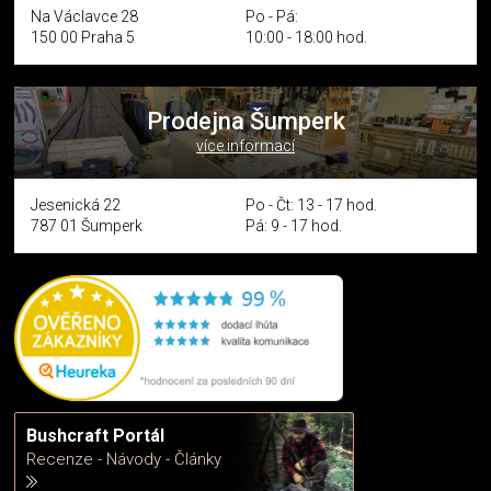
Na Václavce 28
Po - Pá:
150 00 Praha 5
10:00 - 18:00 hod.
Prodejna Šumperk
více informací
Jesenická 22
Po - Čt: 13 - 17 hod.
787 01 Šumperk
Pá: 9 - 17 hod.
Bushcraft Portál
Recenze - Návody - Články