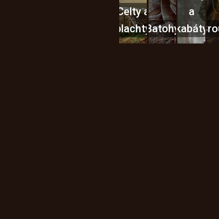
Celty a
a
plachty
Batohy
kabáty
Bro
Instagram
h produktech na našem e-
údajů