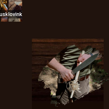
usky
Novinky