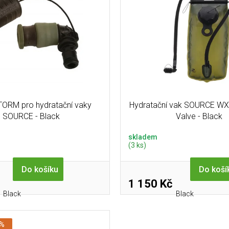
STORM pro hydratační vaky
Hydratační vak SOURCE WX
SOURCE - Black
Valve - Black
skladem
(3 ks)
Do košíku
Do koší
1 150 Kč
Black
Black
 %