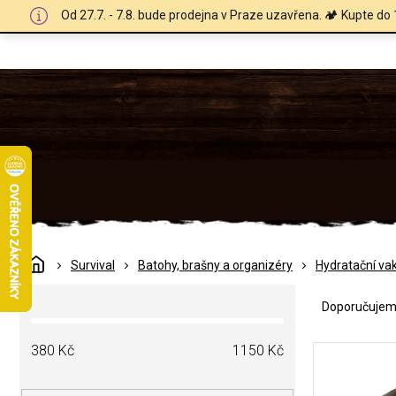
Přejít
Od 27.7. - 7.8. bude prodejna v Praze uzavřena. 🏕️ Kupte do 
na
obsah
Domů
Survival
Batohy, brašny a organizéry
Hydratační va
Ř
P
a
Doporučuje
o
z
s
e
V
t
380
Kč
1150
Kč
n
ý
r
í
p
a