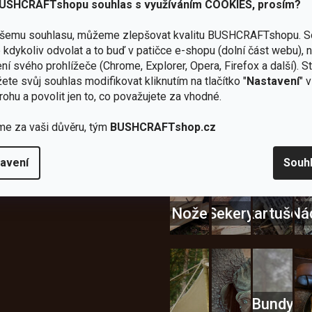
USHCRAFTshopu souhlas s využíváním COOKIES, prosím?
ašemu souhlasu, můžeme zlepšovat kvalitu BUSHCRAFTshopu.
S
kdykoliv odvolat a to buď v patičce e-shopu (dolní část webu), 
Zboží
2
Vlastní
i
Užijte si to v 
ní svého prohlížeče (Chrome, Explorer, Opera, Firefox a další). S
sami
kamenné
značka
dáváme
ete svůj souhlas modifikovat kliknutím na tlačítko "
Nastavení
" 
testujeme
prodejny
JuBö
Vybavení, na které spoléhát
šenosti
rohu a povolit jen to, co považujete za vhodné.
U nás
Navštivte
Poctivá
adíme
nekoupíte
nás v
ruční
 s
me za vaši důvěru, tým
BUSHCRAFTshop.cz
„zajíce v
Praze a
výroba
ěrem
pytli“
Šumperku
v ČR
avení
Souh
Vařiče
lší skvělé výhody
a
Nože
Sekery
kartuše
Ná
Bundy