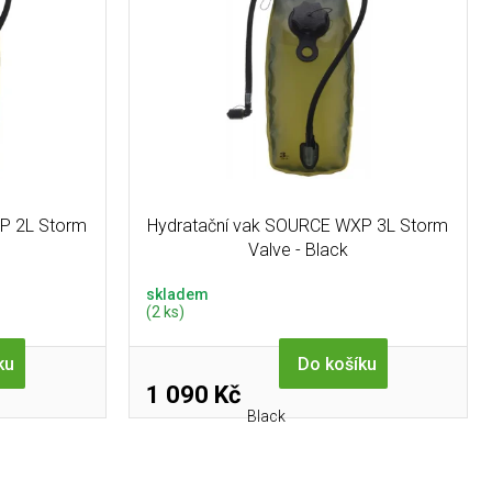
P 2L Storm
Hydratační vak SOURCE WXP 3L Storm
Valve - Black
skladem
(2 ks)
ku
Do košíku
1 090 Kč
Black