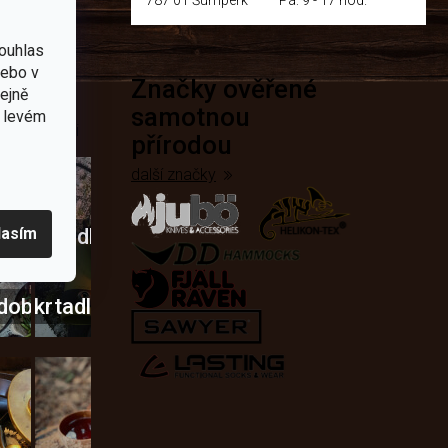
ouhlas
nebo v
Značky ověřené
přírodě
tejně
samotnou
v levém
e nejčastěji
přírodou
další značky
lasím
Křesadla
a
dobí
škrtadla