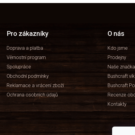
Z
á
p
a
t
Pro zákazníky
O nás
í
Doprava a platba
Kdo jsme
Věrnostní program
Prodejny
Spolupráce
Naše značka
Obchodní podmínky
Bushcraft ví
Reklamace a vrácení zboží
Bushcraft Po
Ochrana osobních údajů
Recenze ob
Kontakty