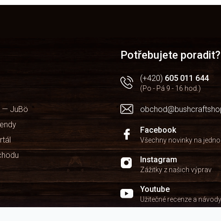
O
v
l
á
d
a
Potřebujete poradit?
c
í
(+420)
605 011 644
p
(Po - Pá 9 - 16 hod.)
r
v
 — JuBö
obchod@bushcraftsho
k
y
kendy
v
Facebook
ý
rtál
Všechny novinky na jedn
p
chodu
i
Instagram
s
Zážitky z našich výprav
u
Youtube
Užitečné recenze a návod