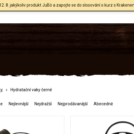
12. 8. jakýkoliv produkt JuBö a zapojte se do slosování o kurz s Krakene
ky
Hydratační vaky černé
me
Nejlevnější
Nejdražší
Nejprodávanější
Abecedně