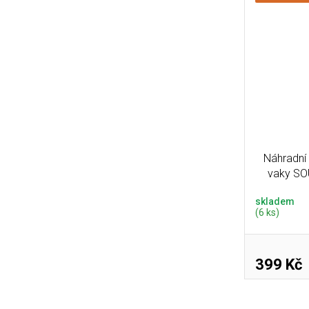
Náhradní
vaky SO
skladem
(6 ks)
399 Kč