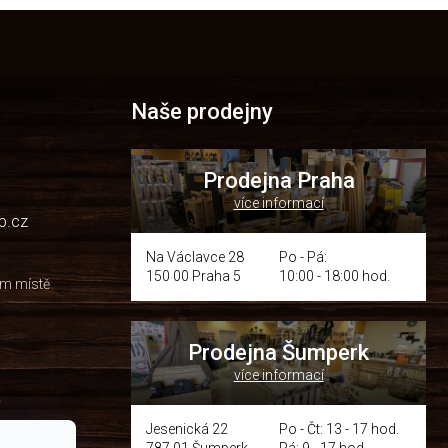
Naše prodejny
Prodejna Praha
více informací
p.cz
Na Václavce 28
Po - Pá:
150 00 Praha 5
10:00 - 18:00 hod.
om místě
Prodejna Šumperk
více informací
y
Jesenická 22
Po - Čt: 13 - 17 hod.
787 01 Šumperk
Pá: 9 - 17 hod.