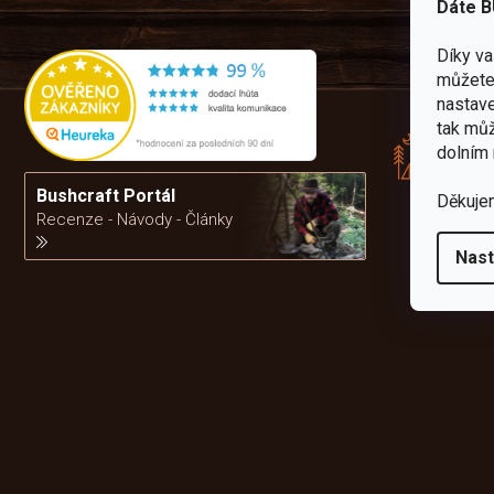
Dáte B
Díky v
můžete 
Rád
nastave
pře
tak můž
zku
dolním 
Por
vám
Bushcraft Portál
Děkuje
výb
Recenze - Návody - Články
Nast
da