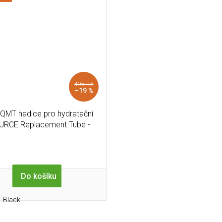
495 Kč
–19 %
 QMT hadice pro hydratační
URCE Replacement Tube -
Black
Do košíku
Black