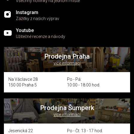
Všechny novinky na jednom místě
Instagram
Zážitky z našich výprav
Youtube
Užitečné recenze a návody
Prodejna Praha
více informací
Na Václavce 28
Po - Pá:
150 00 Praha 5
10:00 - 18:00 hod.
Prodejna Šumperk
více informací
Jesenická 22
Po - Čt: 13 - 17 hod.