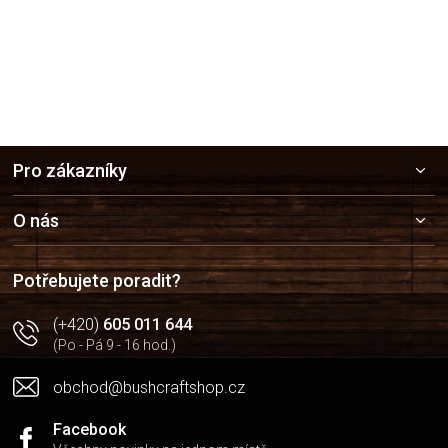
Z
Pro zákazníky
á
p
a
O nás
t
í
Potřebujete poradit?
(+420)
605 011 644
(Po - Pá 9 - 16 hod.)
obchod@bushcraftshop.cz
Facebook