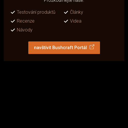
Prozkoumejte naše:
Testování produktů
Články
Recenze
Videa
Návody
navštívit Bushcraft Portál