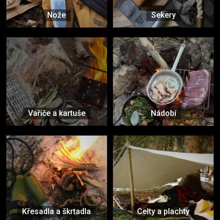
Nože
Sekery
Vařiče a kartuše
Nádobí
Křesadla a škrtadla
Celty a plachty