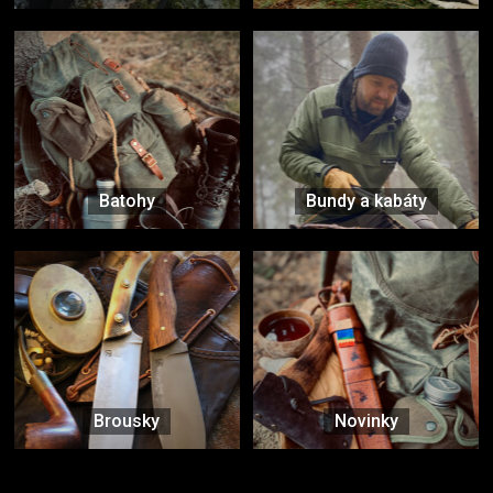
Batohy
Bundy a kabáty
Brousky
Novinky