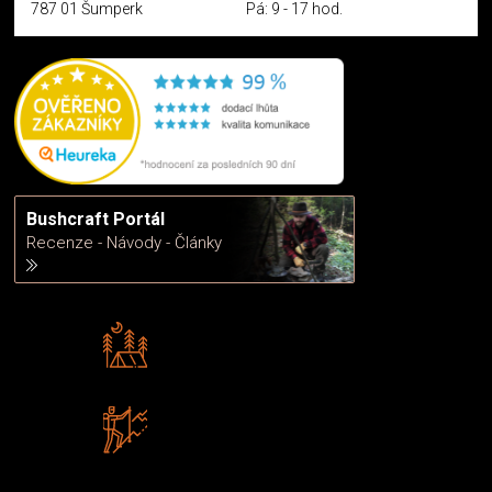
787 01 Šumperk
Pá: 9 - 17 hod.
Bushcraft Portál
Recenze - Návody - Články
Rádi předáváme zkušenosti
Poradíme vám s výběrem
Zboží sami testujeme
U nás nekoupíte „zajíce v pytli“