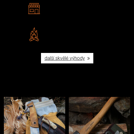
2 kamenné prodejny
Navštivte nás v Praze a
Šumperku
Vlastní značka JuBö
Poctivá ruční výroba v ČR
další skvělé výhody
Užijte si to v přírodě
Vybavení, na které spoléháte nejčastěji