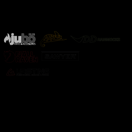
Značky ověřené samotnou přírodou
další značky
Odebírat newsletter
Vložte svůj e-mail a my vám budeme zasílat informace o
nových produktech na našem e-shopu.