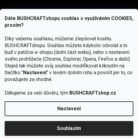
Dáte BUSHCRAFTshopu souhlas s využíváním COOKIES,
prosím?
Díky vašemu souhlasu, můžeme zlepšovat kvalitu
BUSHCRAFTshopu.
Souhlas můžete kdykoliv odvolat a to
buď v patičce e-shopu (dolní část webu), nebo v nastavení
svého prohlížeče (Chrome, Explorer, Opera, Firefox a další).
Stejně tak můžete svůj souhlas modifikovat kliknutím na
tlačítko "
Nastavení
" v levém dolním rohu a povolit jen to, co
Přihlásit se
považujete za vhodné.
Vložením e-mailu souhlasíte s
podmínkami ochrany osobních údajů
Děkujeme za vaši důvěru, tým
BUSHCRAFTshop.cz
Nastavení
Od 27.7. - 7.8. bude prodejna v Praze uzavřena.
Copyright 2026
BUSHCRAFTshop.cz
. Všechna práva
🏕️ Kupte do 12. 8. jakýkoliv produkt JuBö a
vyhrazena.
Upravit nastavení cookies
zapojte se do slosování o kurz s
Souhlasím
Krakenem.
VYBRAT JuBö »
Vytvořil Shoptet