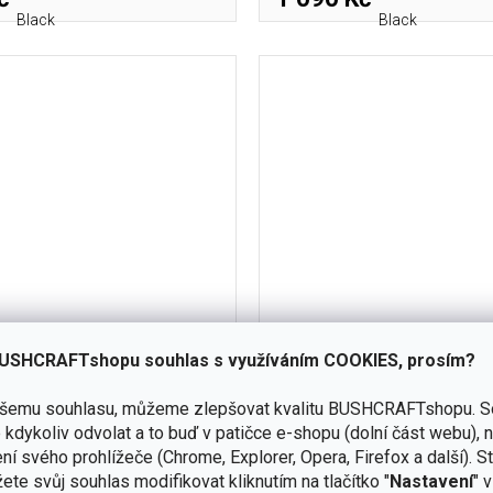
Black
Black
kartáček na hydratační vaky
Hydratační vak SOURCE WX
USHCRAFTshopu souhlas s využíváním COOKIES, prosím?
URCE Tube Brush Kit
Valve - IRR Coyo
ašemu souhlasu, můžeme zlepšovat kvalitu BUSHCRAFTshopu.
S
dočasně
kdykoliv odvolat a to buď v patičce e-shopu (dolní část webu), 
vyprodáno
ní svého prohlížeče (Chrome, Explorer, Opera, Firefox a další). S
ete svůj souhlas modifikovat kliknutím na tlačítko "
Nastavení
" 
De