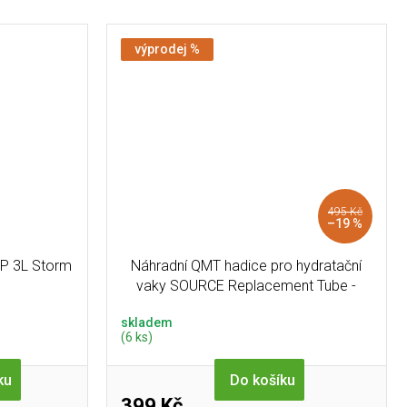
výprodej %
495 Kč
–19 %
P 3L Storm
Náhradní QMT hadice pro hydratační
vaky SOURCE Replacement Tube -
Black
skladem
(6 ks)
ku
Do košíku
399 Kč