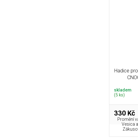
Hadice pro
CNOC
skladem
(5 ks)
330 Kč
Promění v
Vesica a
Zákusov