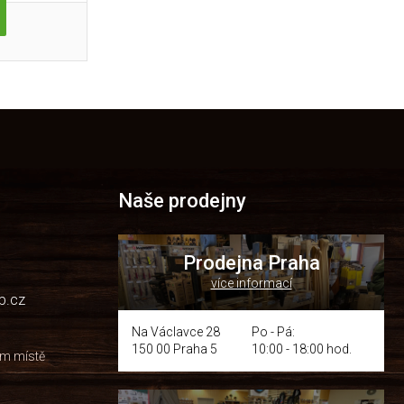
Naše prodejny
Prodejna Praha
více informací
p.cz
Na Václavce 28
Po - Pá:
150 00 Praha 5
10:00 - 18:00 hod.
om místě