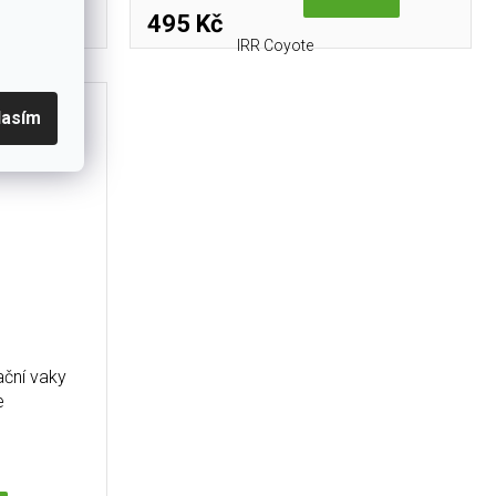
495 Kč
IRR Coyote
lasím
ační vaky
e