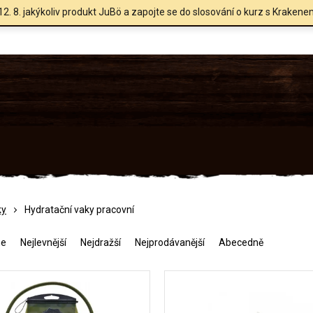
12. 8. jakýkoliv produkt JuBö a zapojte se do slosování o kurz s Krakene
ky
Hydratační vaky pracovní
me
Nejlevnější
Nejdražší
Nejprodávanější
Abecedně