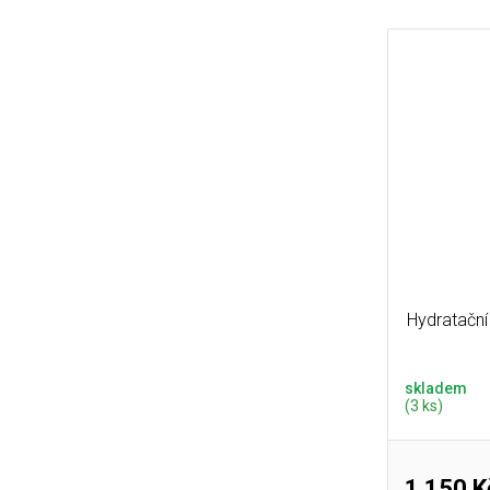
Hydratačn
skladem
(3 ks)
1 150 K