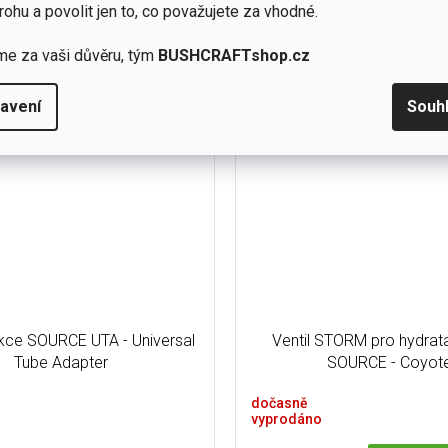
rohu a povolit jen to, co považujete za vhodné.
tail
1 090 Kč
IRR Coyote
me za vaši důvěru, tým
BUSHCRAFTshop.cz
avení
Souh
ukce SOURCE UTA - Universal
Ventil STORM pro hydrat
Tube Adapter
SOURCE - Coyot
dočasně
vyprodáno