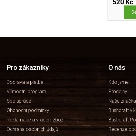
520 Kč
De
Z
á
p
a
t
Pro zákazníky
O nás
í
Doprava a platba
Kdo jsme
Věrnostní program
Prodejny
Spolupráce
Naše značka
Obchodní podmínky
Bushcraft ví
Reklamace a vrácení zboží
Bushcraft Po
Ochrana osobních údajů
Recenze ob