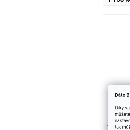
Čistící 
Dáte B
SO
Díky v
dočasně
můžete 
vyprodáno
nastave
450 Kč
tak můž