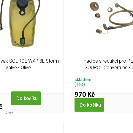
í vak SOURCE WXP 3L Storm
Hadice s redukcí pro PE
Valve - Olive
SOURCE Convertube - 
skladem
(1 ks)
970 Kč
Do košíku
Do košíku
č
Olive