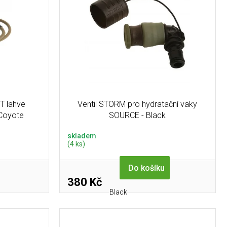
T lahve
Ventil STORM pro hydratační vaky
Coyote
SOURCE - Black
skladem
(4 ks)
Do košíku
380 Kč
Black