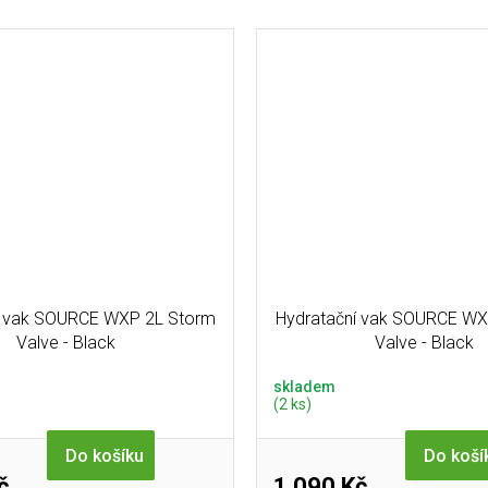
í vak SOURCE WXP 2L Storm
Hydratační vak SOURCE WX
Valve - Black
Valve - Black
skladem
(2 ks)
Do košíku
Do koší
č
1 090 Kč