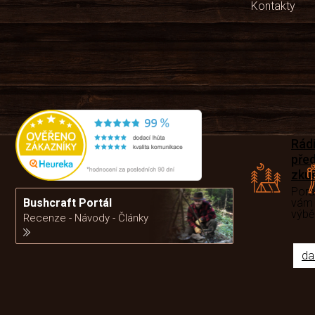
Kontakty
Rád
pře
zku
Por
vám
Bushcraft Portál
výb
Recenze - Návody - Články
da