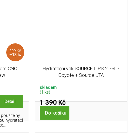
299 Kč
–13 %
tilem CNOC
Hydratační vak SOURCE ILPS 2L-3L -
raw
Coyote + Source UTA
skladem
(1 ks)
1 390 Kč
Detail
Do košíku
 použitelný
ou hydrataci
e...