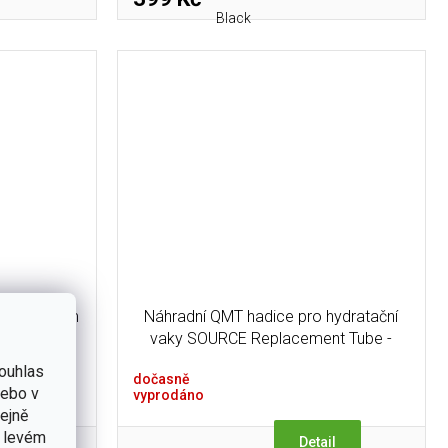
Black
P 3L Storm
Náhradní QMT hadice pro hydratační
te
vaky SOURCE Replacement Tube -
Coyote
ouhlas
dočasně
nebo v
vyprodáno
tejně
v levém
tail
Detail