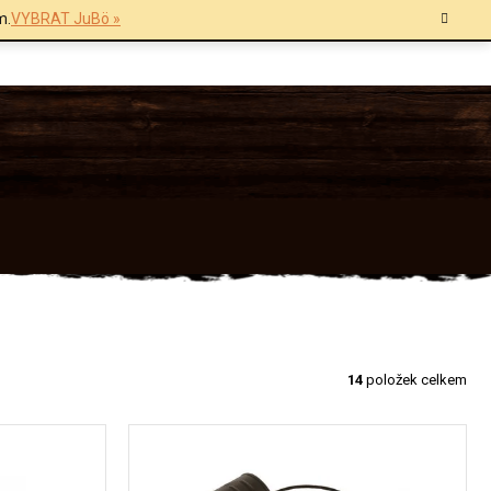
m.
VYBRAT JuBö »
14
položek celkem