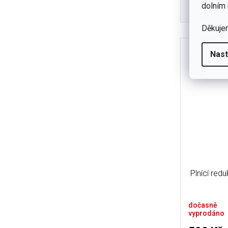
dolním 
De
Děkuje
Nast
Plnící red
dočasně
vyprodáno