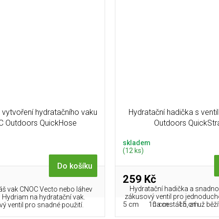
 vytvoření hydratačního vaku
Hydratační hadička s ven
 Outdoors QuickHose
Outdoors QuickSt
skladem
(12 ks)
Do košíku
259 Kč
Hydratační hadička a snadno
áš vak CNOC Vecto nebo láhev
zákusový ventil pro jednoduch
 Hydriam na hydratační vak.
5 cm
10 cm
15 cm
na cestách, ať už běžít
ý ventil pro snadné použití.