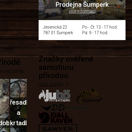
Prodejna Šumperk
více informací
y
Jesenická 22
Po - Čt: 13 - 17 hod.
787 01 Šumperk
Pá: 9 - 17 hod.
Značky ověřené
přírodě
samotnou
e nejčastěji
přírodou
další značky
Křesadla
a
dobí
škrtadla