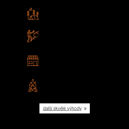
Rádi předáváme zkušenosti
Poradíme vám s výběrem
Zboží sami testujeme
U nás nekoupíte „zajíce v pytli“
2 kamenné prodejny
Navštivte nás v Praze a
Šumperku
Vlastní značka JuBö
Poctivá ruční výroba v ČR
další skvělé výhody