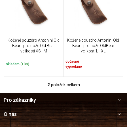
i
k
s
t
p
ů
r
o
d
u
Kožené pouzdro Antonini Old
Kožené pouzdro Antonini Old
k
Bear - pro nože Old Bear
Bear - pro nože OldBear
t
velikostí XS - M
velikostí L - XL
ů
dočasně
skladem
(1 ks)
vyprodáno
2
položek celkem
O
v
Z
l
Pro zákazníky
á
á
p
d
a
a
O nás
c
t
í