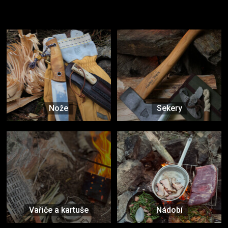
Užijte si to v přírodě
Vybavení, na které spoléháte nejčastěji
Nože
Sekery
Vařiče a kartuše
Nádobí