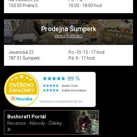
150 00 Praha 5
10:00 - 18:00 hod.
Prodejna Šumperk
více informací
Jesenická 22
Po - Čt: 13 - 17 hod.
787 01 Šumperk
Pá: 9 - 17 hod.
Bushcraft Portál
Recenze - Návody - Články