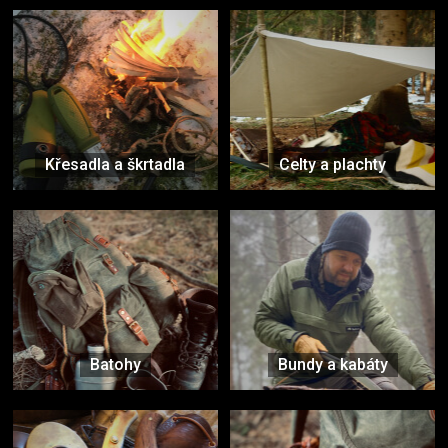
Křesadla a škrtadla
Celty a plachty
Batohy
Bundy a kabáty