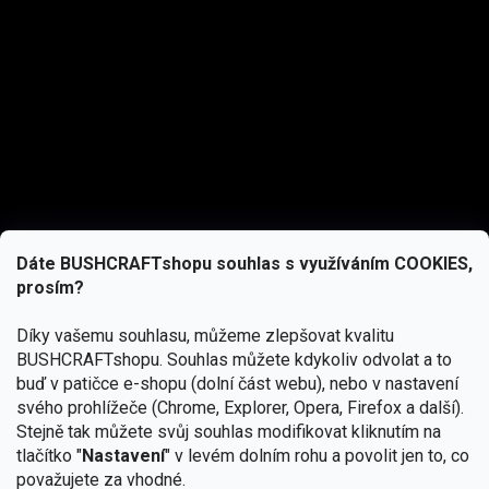
Dáte BUSHCRAFTshopu souhlas s využíváním COOKIES,
prosím?
Díky vašemu souhlasu, můžeme zlepšovat kvalitu
BUSHCRAFTshopu.
Souhlas můžete kdykoliv odvolat a to
buď v patičce e-shopu (dolní část webu), nebo v nastavení
svého prohlížeče (Chrome, Explorer, Opera, Firefox a další).
Stejně tak můžete svůj souhlas modifikovat kliknutím na
tlačítko "
Nastavení
" v levém dolním rohu a povolit jen to, co
Přihlásit se
považujete za vhodné.