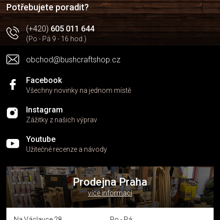
í
p
Potřebujete poradit?
r
v
(+420)
605 011 644
k
(Po - Pá 9 - 16 hod.)
y
v
obchod@bushcraftshop.cz
ý
p
i
Facebook
s
Všechny novinky na jednom místě
u
Instagram
Zážitky z našich výprav
Youtube
Užitečné recenze a návody
Prodejna Praha
více informací
Na Václavce 28
Po - Pá: