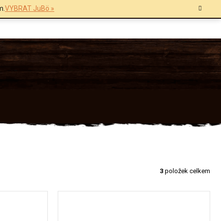
m.
VYBRAT JuBö »
3
položek celkem