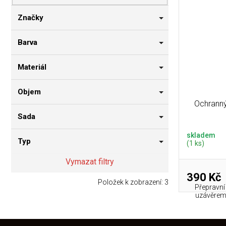
p
i
n
r
s
n
Značky
o
p
í
d
r
p
Barva
u
o
a
k
d
n
Materiál
t
u
e
ů
k
l
Objem
t
Ochranný
ů
Sada
skladem
Typ
(1 ks)
Vymazat filtry
390 Kč
Položek k zobrazení:
3
Přepravní
uzávěrem 
Z