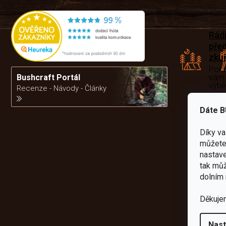
Rád
pře
zku
Por
vám
Bushcraft Portál
výb
Recenze - Návody - Články
Dáte B
da
Díky v
můžete 
nastave
tak můž
dolním 
Děkuje
Nast