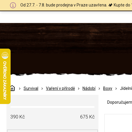
Přejít
Od 27.7. - 7.8. bude prodejna v Praze uzavřena. 🏕️ Kupte do 
na
obsah
Domů
Survival
Vaření v přírodě
Nádobí
Boxy
Jídeln
Ř
P
a
Doporučuje
o
z
s
e
V
t
390
Kč
675
Kč
n
ý
r
í
p
a