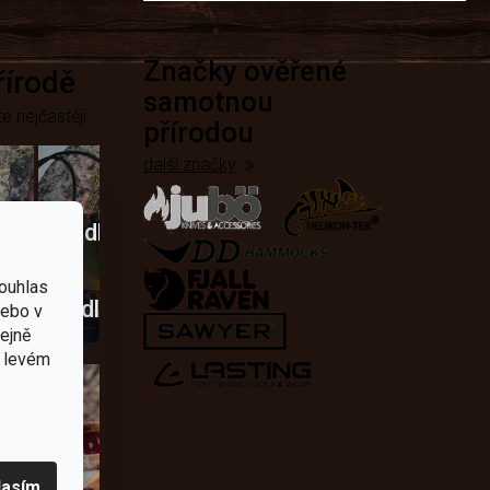
Značky ověřené
přírodě
samotnou
e nejčastěji
přírodou
další značky
Křesadla
a
ouhlas
dobí
škrtadla
nebo v
tejně
v levém
lasím