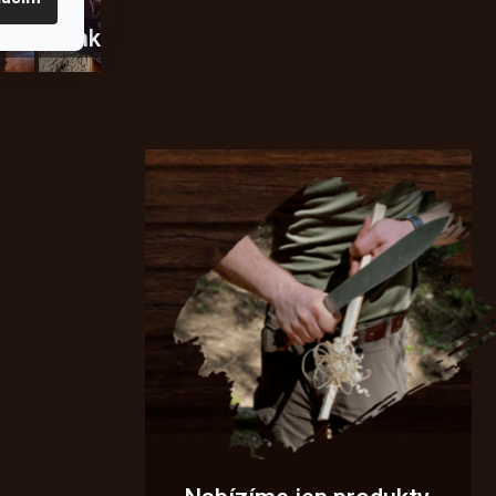
usky
Novinky