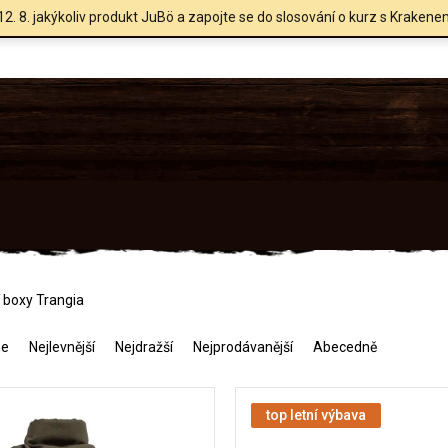
12. 8. jakýkoliv produkt JuBö a zapojte se do slosování o kurz s Krakene
í boxy Trangia
me
Nejlevnější
Nejdražší
Nejprodávanější
Abecedně
top letní výbava