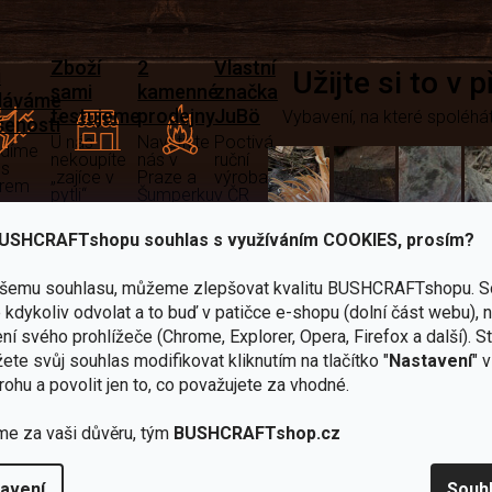
Zboží
2
Vlastní
i
Užijte si to v 
sami
kamenné
značka
dáváme
testujeme
prodejny
JuBö
Vybavení, na které spoléhát
šenosti
U nás
Navštivte
Poctivá
adíme
nekoupíte
nás v
ruční
 s
„zajíce v
Praze a
výroba
ěrem
pytli“
Šumperku
v ČR
Vařiče
USHCRAFTshopu souhlas s využíváním COOKIES, prosím?
lší skvělé výhody
a
ašemu souhlasu, můžeme zlepšovat kvalitu BUSHCRAFTshopu.
S
Nože
Sekery
kartuše
Ná
kdykoliv odvolat a to buď v patičce e-shopu (dolní část webu), 
ní svého prohlížeče (Chrome, Explorer, Opera, Firefox a další). S
ete svůj souhlas modifikovat kliknutím na tlačítko "
Nastavení
" 
rohu a povolit jen to, co považujete za vhodné.
me za vaši důvěru, tým
BUSHCRAFTshop.cz
Bundy
Celty a
a
avení
Souh