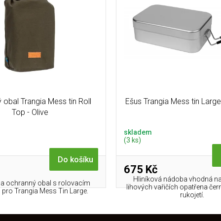
 obal Trangia Mess tin Roll
Ešus Trangia Mess tin Large
Top - Olive
skladem
(3 ks)
Do košíku
675 Kč
Hliníková nádoba vhodná na
 a ochranný obal s rolovacím
lihových vařičích opatřena čer
pro Trangia Mess Tin Large.
rukojetí.
O