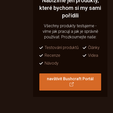
Nabízíme jen produkty,
které bychom si my sami
pořídili
Všechny produkty testujeme -
víme jak pracují a jak je správně
používat. Prozkoumejte naše:
Testování produktů
Články
Recenze
Videa
Návody
navštívit Bushcraft Portál