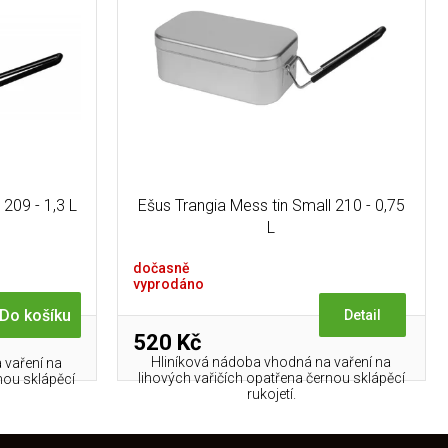
 209 - 1,3 L
Ešus Trangia Mess tin Small 210 - 0,75
L
dočasně
vyprodáno
Do košíku
Detail
520 Kč
Hliníková nádoba vhodná na vaření na
 vaření na
lihových vařičích opatřena černou sklápěcí
nou sklápěcí
rukojetí.