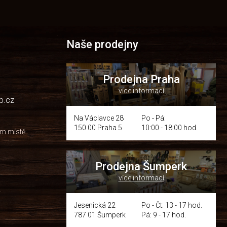
Naše prodejny
Prodejna Praha
více informací
p.cz
Na Václavce 28
Po - Pá:
150 00 Praha 5
10:00 - 18:00 hod.
om místě
Prodejna Šumperk
více informací
y
Jesenická 22
Po - Čt: 13 - 17 hod.
787 01 Šumperk
Pá: 9 - 17 hod.