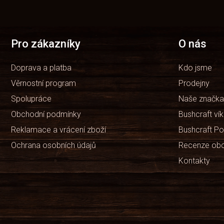
á
p
a
t
Pro zákazníky
O nás
í
Doprava a platba
Kdo jsme
Věrnostní program
Prodejny
Spolupráce
Naše značka
Obchodní podmínky
Bushcraft ví
Reklamace a vrácení zboží
Bushcraft Po
Ochrana osobních údajů
Recenze ob
Kontakty