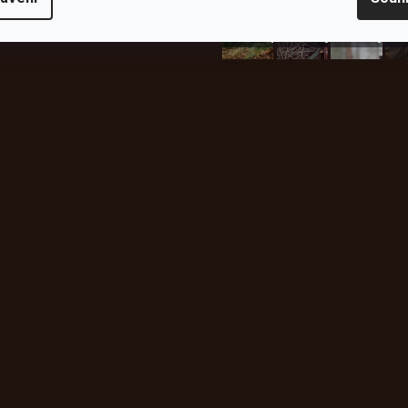
plachty
Batohy
kabáty
Bro
Instagram
h produktech na našem e-
údajů