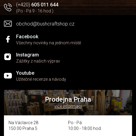
(+420)
605 011 644
(Po - Pá 9 - 16 hod.)
obchod@bushcraftshop.cz
Facebook
Všechny novinky na jednom místě
Instagram
Zážitky z našich výprav
Youtube
Užitečné recenze a návody
Prodejna Praha
více informací
Na Václavce 28
Po - Pá:
150 00 Praha 5
10:00 - 18:00 hod.