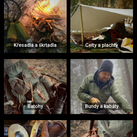
Křesadla a škrtadla
Celty a plachty
Batohy
Bundy a kabáty