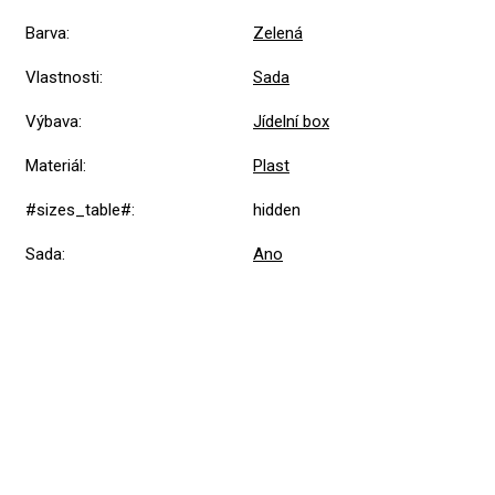
Barva
:
Zelená
Vlastnosti
:
Sada
Výbava
:
Jídelní box
Materiál
:
Plast
#sizes_table#
:
hidden
Sada
:
Ano
Přidat hodnocení