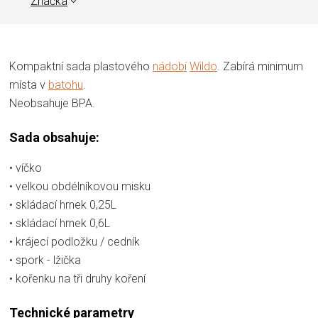
Značka
Kompaktní sada plastového
nádobí
Wildo
. Zabírá minimum
místa v
batohu
.
Neobsahuje BPA.
Sada obsahuje:
• víčko
• velkou obdélníkovou misku
• skládací hrnek 0,25L
• skládací hrnek 0,6L
• krájecí podložku / cedník
• spork - lžička
• kořenku na tři druhy koření
Technické parametry