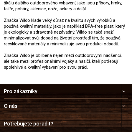
škálu dalšího outdoorového vybavení, jako jsou příbory, hrnky,
talíře, poháry, sklenice, nože, sekery a další.
Značka Wildo klade velký důraz na kvalitu svých výrobků a
používá kvalitní materiály, jako je například BPA-free plast, který
je ekologický a zdravotně nezávadný. Wildo se také snaží
minimalizovat svůj dopad na životní prostředí tím, že používá
recyklované materiály a minimalizuje svou produkci odpadů.
Značka Wildo je oblíbená nejen mezi outdoorovými nadšenci,
ale také mezi profesionálními vojáky a hasiči, kteří potřebují
spolehlivé a kvalitní vybavení pro svou práci.
Z
Pro zákazníky
á
p
a
O nás
t
í
Potřebujete poradit?