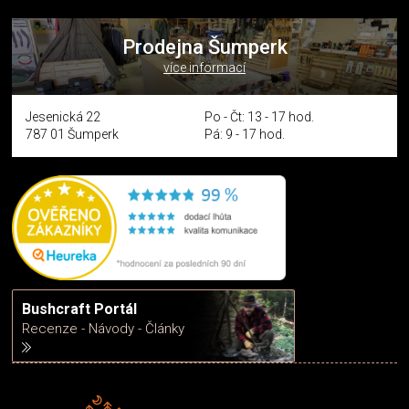
Prodejna Šumperk
více informací
Jesenická 22
Po - Čt: 13 - 17 hod.
787 01 Šumperk
Pá: 9 - 17 hod.
Bushcraft Portál
Recenze - Návody - Články
Rádi předáváme zkušenosti