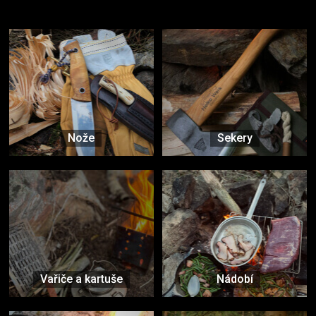
Vybavení, na které spoléháte nejčastěji
Nože
Sekery
Vařiče a kartuše
Nádobí