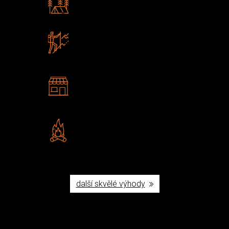
Poradíme vám s výběrem
Zboží sami testujeme
U nás nekoupíte „zajíce v pytli“
2 kamenné prodejny
Navštivte nás v Praze a
Šumperku
Vlastní značka JuBö
Poctivá ruční výroba v ČR
další skvělé výhody
Užijte si to v přírodě