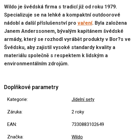
Wildo je švédská firma s tradicí již od roku 1979.
Specializuje se na lehké a kompaktní outdoorové
nádobí a další příslušenství pro
vaření
. Byla založena
Janem Anderssonem, bývalým kapitánem švédské
armády, který se rozhodl vyrábět produkty v Bor?s ve
Švédsku, aby zajistil vysoké standardy kvality a
materiálu společně s respektem k lidským a
environmentálním zdrojům.
Doplňkové parametry
Kategorie
:
Jídelní sety
Záruka
:
2 roky
EAN
:
7330883102649
Značka
:
Wildo