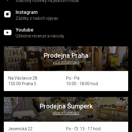
Všechny novinky na jednom místě
Instagram
Zážitky z našich výprav
Youtube
Užitečné recenze a návody
Prodejna Praha
více informací
Na Václavce 28
Po - Pá:
150 00 Praha 5
10:00 - 18:00 hod.
Prodejna Šumperk
více informací
Jesenická 22
Po - Čt: 13 - 17 hod.