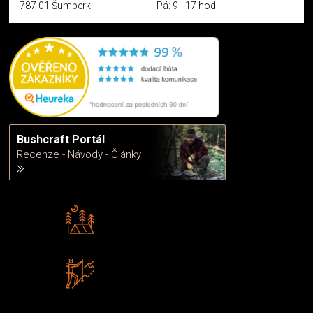
787 01 Šumperk
Pá: 9 - 17 hod.
Bushcraft Portál
Recenze - Návody - Články
Rádi předáváme zkušenosti
Poradíme vám s výběrem
Zboží sami testujeme
U nás nekoupíte „zajíce v pytli“