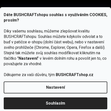
Dáte BUSHCRAFTshopu souhlas s využíváním COOKIES,
prosím?
Díky vašemu souhlasu, můžeme zlepšovat kvalitu
BUSHCRAFTshopu.
Souhlas můžete kdykoliv odvolat a to
buď v patičce e-shopu (dolní část webu), nebo v nastavení
svého prohlížeče (Chrome, Explorer, Opera, Firefox a další).
Stejně tak můžete svůj souhlas modifikovat kliknutím na
tlačítko "
Nastavení
" v levém dolním rohu a povolit jen to, co
Přihlásit se
považujete za vhodné.
Vložením e-mailu souhlasíte s
podmínkami ochrany osobních údajů
Děkujeme za vaši důvěru, tým
BUSHCRAFTshop.cz
Nastavení
Od 27.7. - 7.8. bude prodejna v Praze uzavřena.
Copyright 2026
BUSHCRAFTshop.cz
. Všechna práva
🏕️ Kupte do 12. 8. jakýkoliv produkt JuBö a
vyhrazena.
Upravit nastavení cookies
zapojte se do slosování o kurz s
Souhlasím
Krakenem.
VYBRAT JuBö »
Vytvořil Shoptet