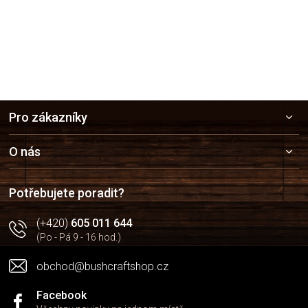
Z
Pro zákazníky
á
p
a
O nás
t
í
Potřebujete poradit?
(+420)
605 011 644
(Po - Pá 9 - 16 hod.)
obchod@bushcraftshop.cz
Facebook