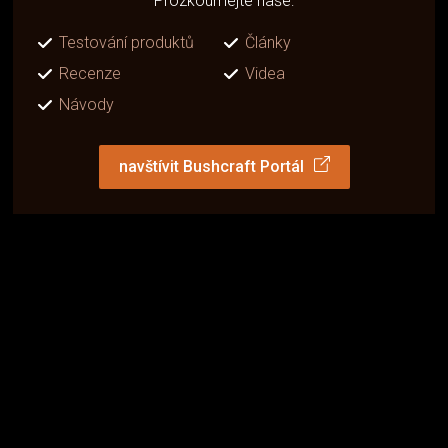
Prozkoumejte naše:
Testování produktů
Články
Recenze
Videa
Návody
navštívit Bushcraft Portál