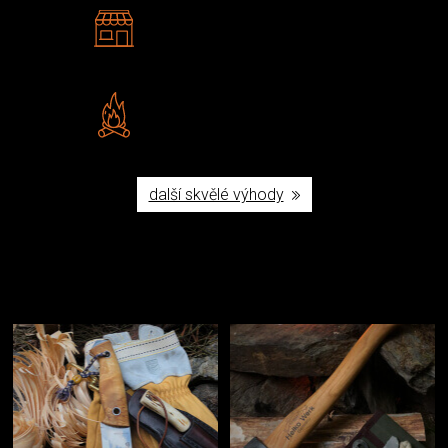
2 kamenné prodejny
Navštivte nás v Praze a
Šumperku
Vlastní značka JuBö
Poctivá ruční výroba v ČR
další skvělé výhody
Užijte si to v přírodě
Vybavení, na které spoléháte nejčastěji