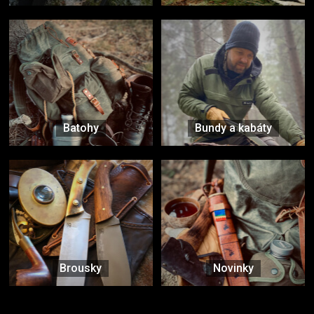
Batohy
Bundy a kabáty
Brousky
Novinky