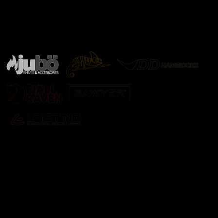
Značky ověřené samotnou přírodou
další značky
Odebírat newsletter
Vložte svůj e-mail a my vám budeme zasílat informace o
nových produktech na našem e-shopu.