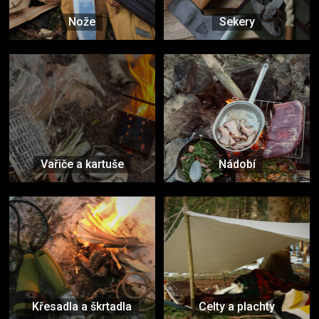
Nože
Sekery
Vařiče a kartuše
Nádobí
Křesadla a škrtadla
Celty a plachty