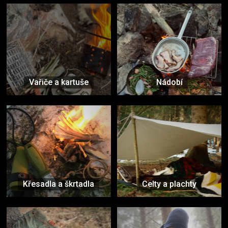
Vařiče a kartuše
Nádobí
Křesadla a škrtadla
Celty a plachty