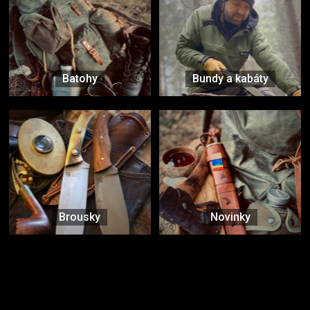
Batohy
Bundy a kabáty
Brousky
Novinky
Značky ověřené samotnou přírodou