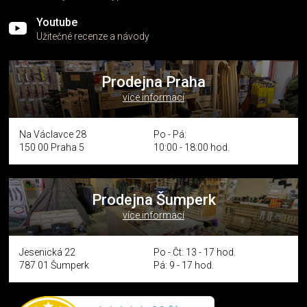
Youtube
Užitečné recenze a návody
Prodejna Praha
více informací
Na Václavce 28
Po - Pá:
150 00 Praha 5
10:00 - 18:00 hod.
Prodejna Šumperk
více informací
Jesenická 22
Po - Čt: 13 - 17 hod.
787 01 Šumperk
Pá: 9 - 17 hod.