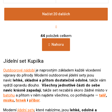
Načíst 20 dalších
S
t
r
O
á
44
položek celkem
v
n
l
k
Nahoru
á
o
d
v
a
á
c
Jídelní set Kupilka
n
í
í
p
Outdoorové nádobí
je naprostým základem každé vícedenní
r
výpravy do přírody. Moderní outdoorové jídelní sety jsou
v
navíc
lehké, skladné a přitom dostatečně odolné
, takže vám
k
vydrží opravdu dlouho.
Všechny jednotlivé části do sebe
y
navíc krásně zapadají
, takže set nezabírá skoro žádné místo v
v
batohu
a přitom v něm najdete všechno, co potřebujete —
talíř
,
ý
misku
,
hrnek
i
příbor
.
p
i
Moderní
jídelní sety
, které nabízíme, jsou
lehké, odolné a