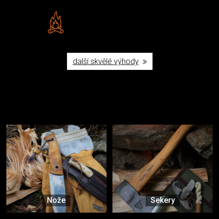
Vlastní značka JuBö
Poctivá ruční výroba v ČR
další skvělé výhody
Užijte si to v přírodě
Vybavení, na které spoléháte nejčastěji
Nože
Sekery