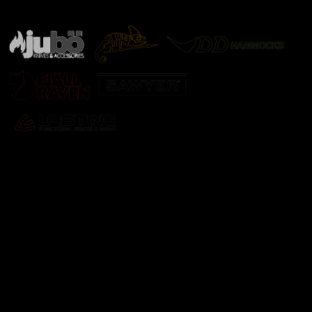
další značky
Odebírat newsletter
Vložte svůj e-mail a my vám budeme zasílat informace o
nových produktech na našem e-shopu.
E-mail