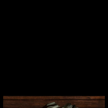
Vložením e-mailu souhlasíte s
podmínkami ochrany
osobních údajů
Přihlásit se
Instagram