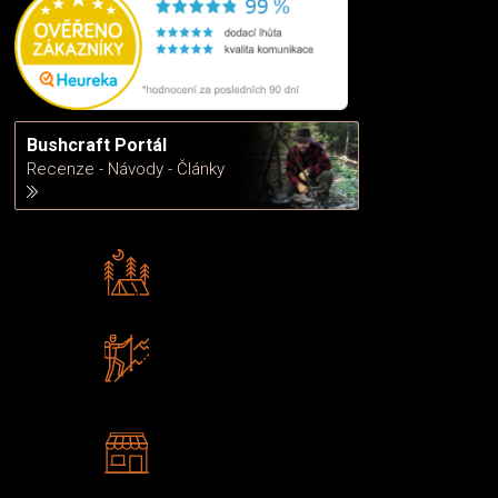
Bushcraft Portál
Recenze - Návody - Články
Rádi předáváme zkušenosti
Poradíme vám s výběrem
Zboží sami testujeme
U nás nekoupíte „zajíce v pytli“
2 kamenné prodejny
Navštivte nás v Praze a
Šumperku