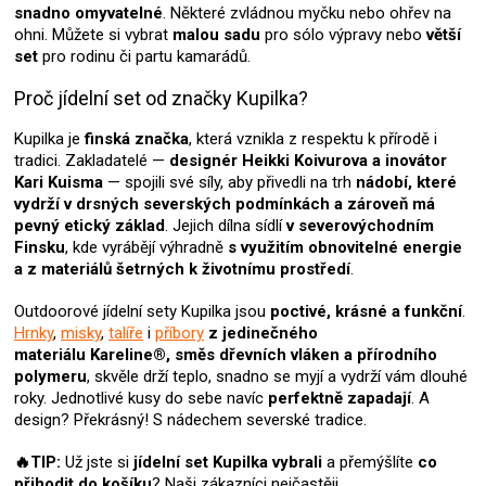
s
snadno omyvatelné
. Některé zvládnou myčku nebo ohřev na
u
ohni. Můžete si vybrat
malou sadu
pro sólo výpravy nebo
větší
set
pro rodinu či partu kamarádů.
Proč jídelní set od značky Kupilka?
Kupilka je
finská značka
, která vznikla z respektu k přírodě i
tradici. Zakladatelé —
designér Heikki Koivurova a inovátor
Kari Kuisma
— spojili své síly, aby přivedli na trh
nádobí, které
vydrží v drsných severských podmínkách a zároveň má
pevný etický základ
. Jejich dílna sídlí
v severovýchodním
Finsku
, kde vyrábějí výhradně
s využitím obnovitelné energie
a z materiálů šetrných k životnímu prostředí
.
Outdoorové jídelní sety Kupilka jsou
poctivé, krásné a funkční
.
Hrnky
,
misky
,
talíře
i
příbory
z jedinečného
materiálu Kareline®, směs dřevních vláken a přírodního
polymeru
, skvěle drží teplo, snadno se myjí a vydrží vám dlouhé
roky. Jednotlivé kusy do sebe navíc
perfektně zapadají
. A
design? Překrásný! S nádechem severské tradice.
🔥TIP:
Už jste si
jídelní set Kupilka
vybrali
a přemýšlíte
co
přihodit do košíku
? Naši zákazníci nejčastěji