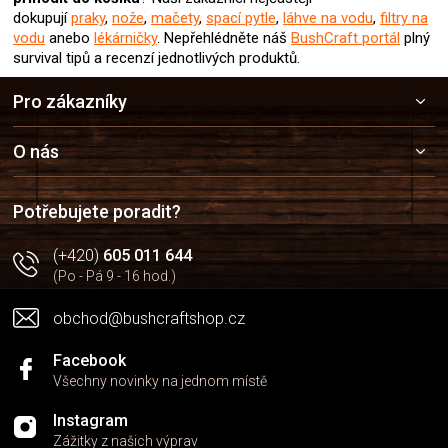
dokupují
praky
,
nože
,
mačety
,
spací pytle
,
láhve na vodu
,
filtry na
vodu
anebo
lékárničky
. Nepřehlédněte náš
BushCraft portál
plný
survival tipů a recenzí jednotlivých produktů.
Z
Pro zákazníky
á
p
a
O nás
t
í
Potřebujete poradit?
(+420)
605 011 644
(Po - Pá 9 - 16 hod.)
obchod@bushcraftshop.cz
Facebook
Všechny novinky na jednom místě
Instagram
Zážitky z našich výprav