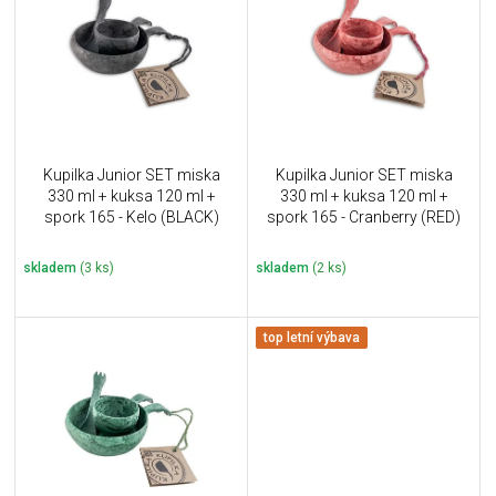
u
i
k
s
t
p
ů
r
o
d
u
Kupilka Junior SET miska
Kupilka Junior SET miska
k
330 ml + kuksa 120 ml +
330 ml + kuksa 120 ml +
t
spork 165 - Kelo (BLACK)
spork 165 - Cranberry (RED)
ů
skladem
(3 ks)
skladem
(2 ks)
top letní výbava