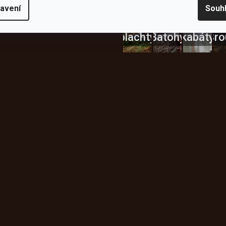
Bundy
avení
Souh
Celty a
a
plachty
Batohy
kabáty
Bro
Instagram
h produktech na našem e-
údajů