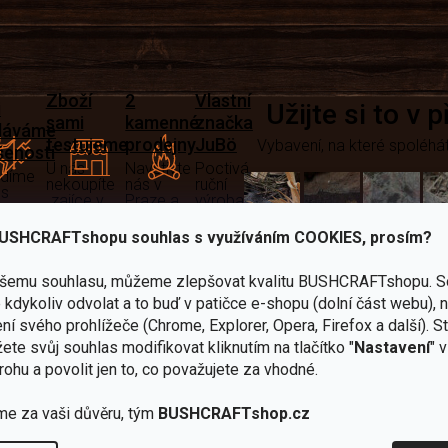
Zboží
2
Vlastní
i
Užijte si to v 
sami
kamenné
značka
dáváme
testujeme
prodejny
JuBö
Vybavení, na které spoléhát
šenosti
U nás
Navštivte
Poctivá
adíme
nekoupíte
nás v
ruční
 s
„zajíce v
Praze a
výroba
ěrem
pytli“
Šumperku
v ČR
USHCRAFTshopu souhlas s využíváním COOKIES, prosím?
Vařiče
lší skvělé výhody
ašemu souhlasu, můžeme zlepšovat kvalitu BUSHCRAFTshopu.
S
a
kdykoliv odvolat a to buď v patičce e-shopu (dolní část webu), 
Nože
Sekery
kartuše
Ná
ní svého prohlížeče (Chrome, Explorer, Opera, Firefox a další). S
ete svůj souhlas modifikovat kliknutím na tlačítko "
Nastavení
" 
rohu a povolit jen to, co považujete za vhodné.
me za vaši důvěru, tým
BUSHCRAFTshop.cz