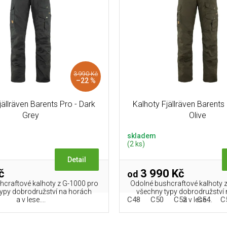
3 990 Kč
–22 %
jällräven Barents Pro - Dark
Kalhoty Fjällräven Barents
Grey
Olive
skladem
(2 ks)
Detail
č
3 990 Kč
od
hcraftové kalhoty z G-1000 pro
Odolné bushcraftové kalhoty 
typy dobrodružství na horách
všechny typy dobrodružství
C48
C50
C52
C54
C
a v lese....
a v lese....