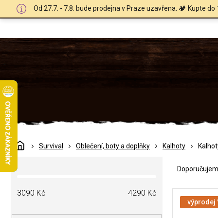
Přejít
Od 27.7. - 7.8. bude prodejna v Praze uzavřena. 🏕️ Kupte do 
na
obsah
Domů
Survival
Oblečení, boty a doplňky
Kalhoty
Kalhot
Ř
P
a
Doporučuje
o
z
s
e
V
t
3090
Kč
4290
Kč
n
ý
výprodej
r
í
p
a