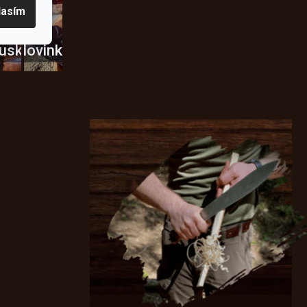
lasím
usky
Novinky