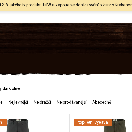
12. 8. jakýkoliv produkt JuBö a zapojte se do slosování o kurz s Krakene
y dark olive
me
Nejlevnější
Nejdražší
Nejprodávanější
Abecedně
 %
top letní výbava