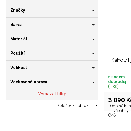
p
i
n
r
s
n
Značky
o
p
í
d
r
p
Barva
u
o
a
k
d
n
Materiál
t
u
e
ů
k
l
Použití
t
Kalhoty F
ů
Velikost
skladem -
doprodej
Voskovaná úprava
(1 ks)
Vymazat filtry
3 090 K
Položek k zobrazení:
3
Odolné bus
všechny 
C46