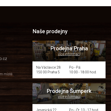
Naše prodejny
Prodejna Praha
více informací
p.cz
Na Václavce 28
Po - Pá:
150 00 Praha 5
10:00 - 18:00 hod.
om místě
Prodejna Šumperk
více informací
y
Jesenická 22
Po - Čt: 13 - 17 hod.