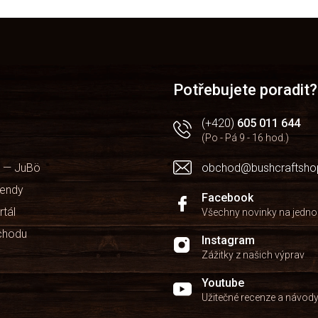
O
v
l
á
d
a
Potřebujete poradit?
c
í
(+420)
605 011 644
p
(Po - Pá 9 - 16 hod.)
r
v
 — JuBö
obchod@bushcraftsho
k
y
kendy
v
Facebook
ý
rtál
Všechny novinky na jedn
p
chodu
i
Instagram
s
Zážitky z našich výprav
u
Youtube
Užitečné recenze a návod