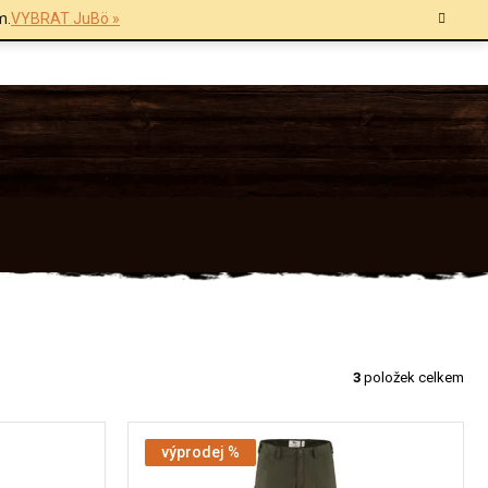
m.
VYBRAT JuBö »
3
položek celkem
výprodej %