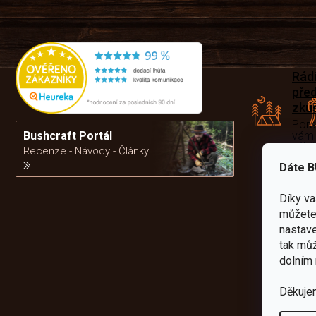
Rád
pře
zku
Por
vám
Bushcraft Portál
výb
Recenze - Návody - Články
Dáte B
da
Díky v
můžete 
nastave
tak můž
dolním 
Děkuje