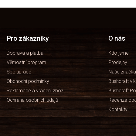
Z
á
p
a
t
Pro zákazníky
O nás
í
Doprava a platba
Kdo jsme
Věrnostní program
Prodejny
Spolupráce
Naše značka
Obchodní podmínky
Bushcraft ví
Reklamace a vrácení zboží
Bushcraft Po
Ochrana osobních údajů
Recenze ob
Kontakty