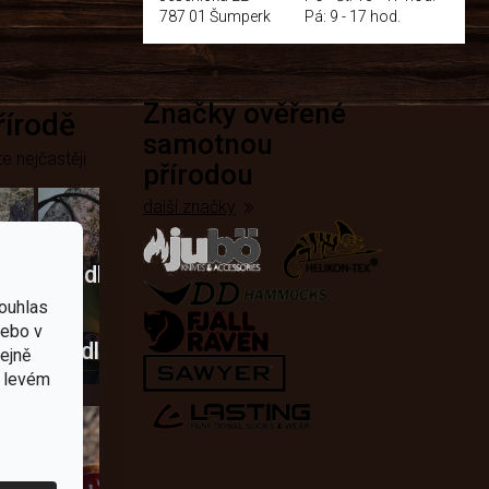
787 01 Šumperk
Pá: 9 - 17 hod.
Značky ověřené
přírodě
samotnou
e nejčastěji
přírodou
další značky
Křesadla
ouhlas
a
nebo v
dobí
škrtadla
tejně
v levém