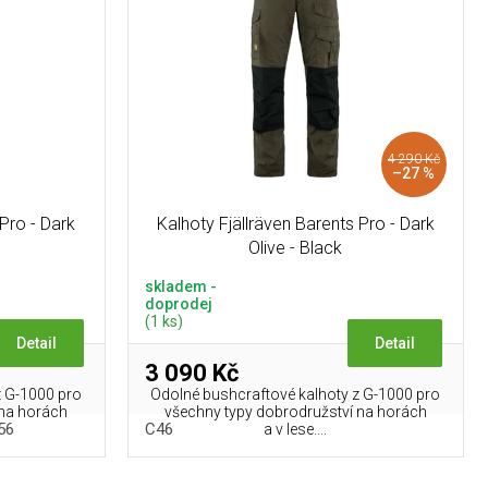
4 290 Kč
–27 %
 Pro - Dark
Kalhoty Fjällräven Barents Pro - Dark
Olive - Black
skladem -
doprodej
(1 ks)
Detail
Detail
3 090 Kč
z G-1000 pro
Odolné bushcraftové kalhoty z G-1000 pro
 na horách
všechny typy dobrodružství na horách
56
C46
a v lese....