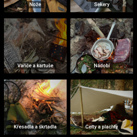
Nože
Sekery
Vařiče a kartuše
Nádobí
Křesadla a škrtadla
Celty a plachty