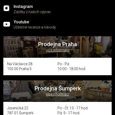
Instagram
Zážitky z našich výprav
Youtube
Užitečné recenze a návody
Prodejna Praha
více informací
Na Václavce 28
Po - Pá:
150 00 Praha 5
10:00 - 18:00 hod.
Prodejna Šumperk
více informací
Jesenická 22
Po - Čt: 13 - 17 hod.
787 01 Šumperk
Pá: 9 - 17 hod.