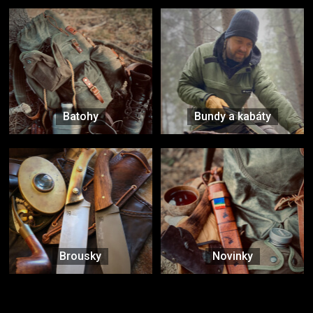
Batohy
Bundy a kabáty
Brousky
Novinky