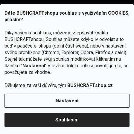
Dáte BUSHCRAFTshopu souhlas s využíváním COOKIES,
prosím?
Díky vašemu souhlasu, můžeme zlepšovat kvalitu
BUSHCRAFTshopu.
Souhlas můžete kdykoliv odvolat a to
buď v patičce e-shopu (dolní část webu), nebo v nastavení
svého prohlížeče (Chrome, Explorer, Opera, Firefox a další).
Stejně tak můžete svůj souhlas modifikovat kliknutím na
tlačítko "
Nastavení
" v levém dolním rohu a povolit jen to, co
Přihlásit se
považujete za vhodné.
Vložením e-mailu souhlasíte s
podmínkami ochrany osobních údajů
Děkujeme za vaši důvěru, tým
BUSHCRAFTshop.cz
Nastavení
Od 27.7. - 7.8. bude prodejna v Praze uzavřena.
Copyright 2026
BUSHCRAFTshop.cz
. Všechna práva
🏕️ Kupte do 12. 8. jakýkoliv produkt JuBö a
vyhrazena.
Upravit nastavení cookies
zapojte se do slosování o kurz s
Souhlasím
Krakenem.
VYBRAT JuBö »
Vytvořil Shoptet