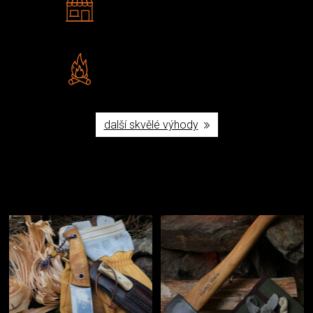
Navštivte nás v Praze a
Šumperku
Vlastní značka JuBö
Poctivá ruční výroba v ČR
další skvělé výhody
Užijte si to v přírodě
Vybavení, na které spoléháte nejčastěji