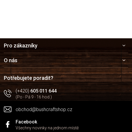
Z
Pro zákazníky
á
p
a
O nás
t
í
Potřebujete poradit?
(+420)
605 011 644
(Po - Pá 9 - 16 hod.)
obchod@bushcraftshop.cz
Facebook
Všechny novinky na jednom místě