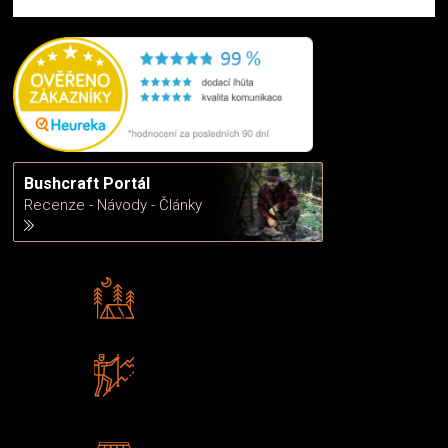
Bushcraft Portál
Recenze - Návody - Články
Rádi předáváme zkušenosti
Poradíme vám s výběrem
Zboží sami testujeme
U nás nekoupíte „zajíce v pytli“
2 kamenné prodejny