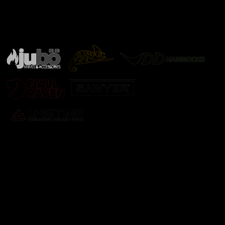
Značky ověřené samotnou přírodou
další značky
Odebírat newsletter
Vložte svůj e-mail a my vám budeme zasílat informace o
nových produktech na našem e-shopu.