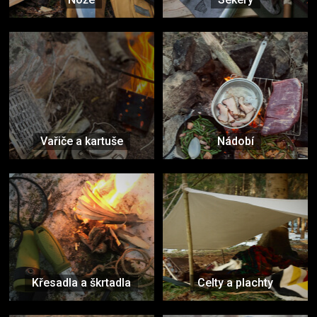
Vařiče a kartuše
Nádobí
Křesadla a škrtadla
Celty a plachty