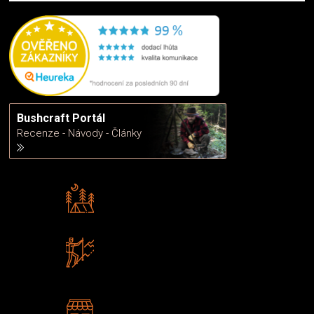
Bushcraft Portál
Recenze - Návody - Články
Rádi předáváme zkušenosti
Poradíme vám s výběrem
Zboží sami testujeme
U nás nekoupíte „zajíce v pytli“
2 kamenné prodejny