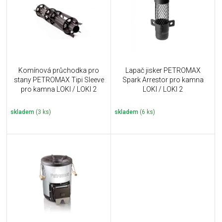
i
k
s
t
p
ů
r
o
d
u
Komínová průchodka pro
Lapač jisker PETROMAX
k
stany PETROMAX Tipi Sleeve
Spark Arrestor pro kamna
t
pro kamna LOKI / LOKI 2
LOKI / LOKI 2
ů
skladem
(3 ks)
skladem
(6 ks)