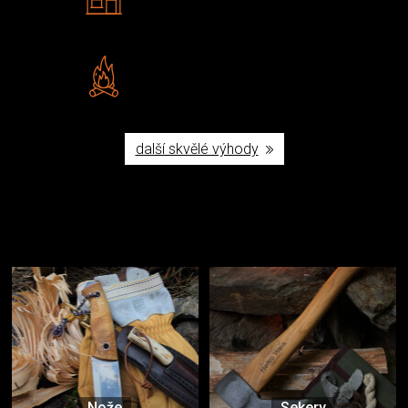
Navštivte nás v Praze a
Šumperku
Vlastní značka JuBö
Poctivá ruční výroba v ČR
další skvělé výhody
Užijte si to v přírodě
Vybavení, na které spoléháte nejčastěji
Nože
Sekery