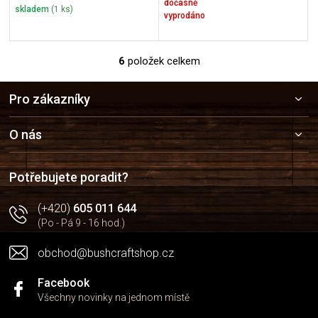
dočasně
skladem
(1 ks)
vyprodáno
6
položek celkem
O
v
Z
l
Pro zákazníky
á
á
p
d
a
a
O nás
c
t
í
í
p
Potřebujete poradit?
r
v
(+420)
605 011 644
k
(Po - Pá 9 - 16 hod.)
y
v
obchod@bushcraftshop.cz
ý
p
i
Facebook
s
Všechny novinky na jednom místě
u