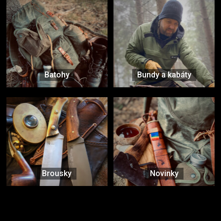
Batohy
Bundy a kabáty
Brousky
Novinky