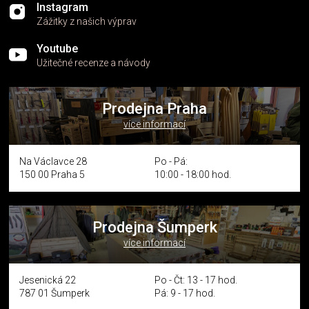
Instagram
Zážitky z našich výprav
Youtube
Užitečné recenze a návody
Prodejna Praha
více informací
Na Václavce 28
Po - Pá:
150 00 Praha 5
10:00 - 18:00 hod.
Prodejna Šumperk
více informací
Jesenická 22
Po - Čt: 13 - 17 hod.
787 01 Šumperk
Pá: 9 - 17 hod.