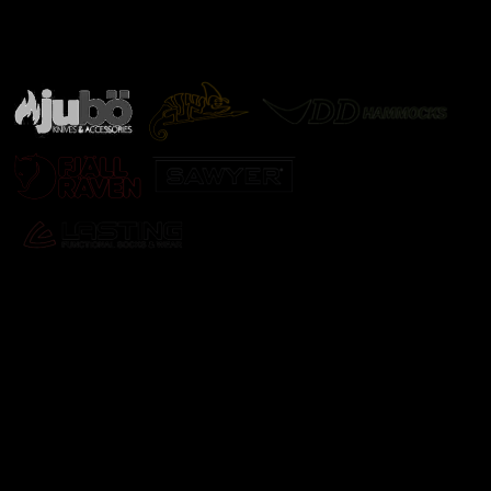
Značky ověřené samotnou přírodou
další značky
Odebírat newsletter
Vložte svůj e-mail a my vám budeme zasílat informace o
nových produktech na našem e-shopu.
E-mail