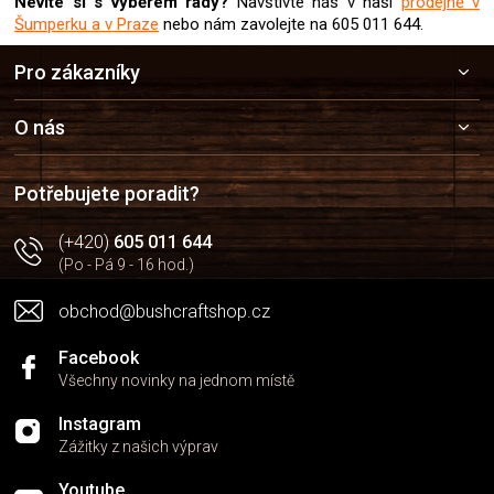
Nevíte si s výběrem rady?
Navštivte nás v naší
prodejně v
Šumperku a v Praze
nebo nám zavolejte na 605 011 644.
Z
Pro zákazníky
á
p
a
O nás
t
í
Potřebujete poradit?
(+420)
605 011 644
(Po - Pá 9 - 16 hod.)
obchod@bushcraftshop.cz
Facebook
Všechny novinky na jednom místě
Instagram
Zážitky z našich výprav
Youtube