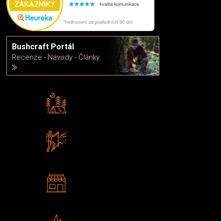
Bushcraft Portál
Recenze - Návody - Články
Rádi předáváme zkušenosti
Poradíme vám s výběrem
Zboží sami testujeme
U nás nekoupíte „zajíce v pytli“
2 kamenné prodejny
Navštivte nás v Praze a
Šumperku
Vlastní značka JuBö