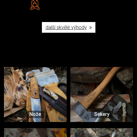
Poctivá ruční výroba v ČR
další skvělé výhody
Užijte si to v přírodě
Vybavení, na které spoléháte nejčastěji
Nože
Sekery