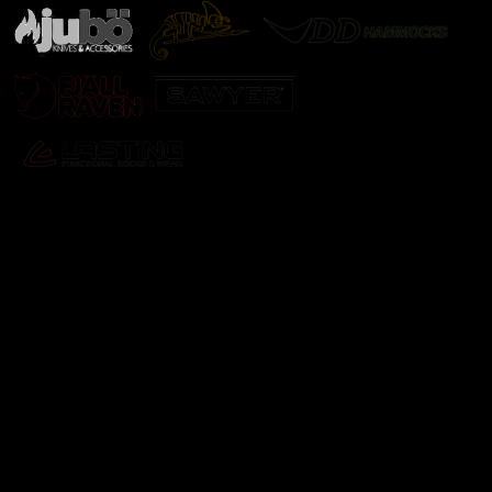
Odebírat newsletter
Vložte svůj e-mail a my vám budeme zasílat informace o
nových produktech na našem e-shopu.
E-mail
Vložením e-mailu souhlasíte s
podmínkami ochrany