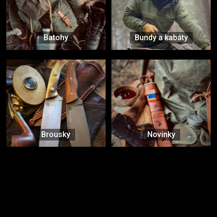
Batohy
Bundy a kabáty
Brousky
Novinky
Značky ověřené samotnou přírodou
další značky