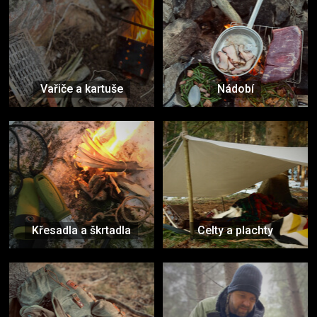
Vařiče a kartuše
Nádobí
Křesadla a škrtadla
Celty a plachty