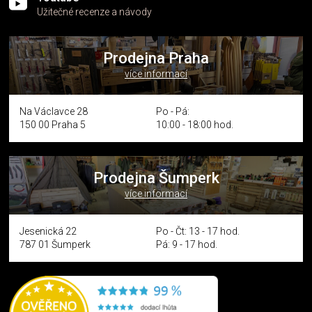
Užitečné recenze a návody
Prodejna Praha
více informací
Na Václavce 28
Po - Pá:
150 00 Praha 5
10:00 - 18:00 hod.
Prodejna Šumperk
více informací
Jesenická 22
Po - Čt: 13 - 17 hod.
787 01 Šumperk
Pá: 9 - 17 hod.