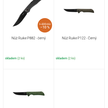
u
i
k
s
t
p
ů
r
1 399 Kč
o
–10 %
d
u
Nůž Ruike P882 - černý
Nůž Ruike P122 - Černý
k
t
ů
skladem
(2 ks)
skladem
(2 ks)