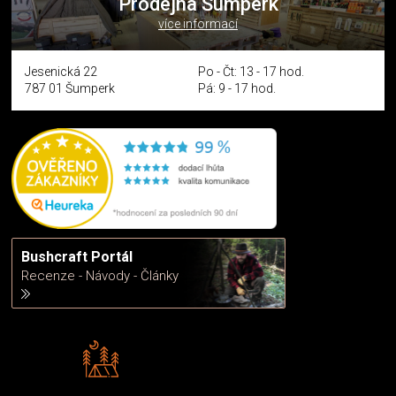
Prodejna Šumperk
více informací
Jesenická 22
Po - Čt: 13 - 17 hod.
787 01 Šumperk
Pá: 9 - 17 hod.
Bushcraft Portál
Recenze - Návody - Články
Rádi předáváme zkušenosti
Poradíme vám s výběrem