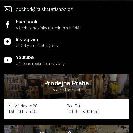
v
obchod@bushcraftshop.cz
ý
p
i
Facebook
s
Všechny novinky na jednom místě
u
Instagram
Zážitky z našich výprav
Youtube
Užitečné recenze a návody
Prodejna Praha
více informací
Na Václavce 28
Po - Pá:
150 00 Praha 5
10:00 - 18:00 hod.