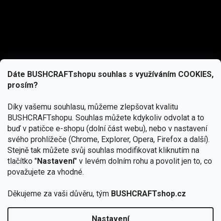
Dáte BUSHCRAFTshopu souhlas s využíváním COOKIES,
prosím?
Díky vašemu souhlasu, můžeme zlepšovat kvalitu
BUSHCRAFTshopu.
Souhlas můžete kdykoliv odvolat a to
buď v patičce e-shopu (dolní část webu), nebo v nastavení
svého prohlížeče (Chrome, Explorer, Opera, Firefox a další).
Stejně tak můžete svůj souhlas modifikovat kliknutím na
tlačítko "
Nastavení
" v levém dolním rohu a povolit jen to, co
Přihlásit se
považujete za vhodné.
Vložením e-mailu souhlasíte s
Děkujeme za vaši důvěru, tým
BUSHCRAFTshop.cz
podmínkami ochrany osobních údajů
Nastavení