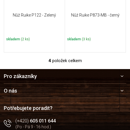
Nůž Ruike P122 - Zelený
Nůž Ruike P873-MB - černý
skladem
(2 ks)
skladem
(3 ks)
4
položek celkem
O
v
Z
l
Pro zákazníky
á
á
p
d
a
a
O nás
c
t
í
í
p
Potřebujete poradit?
r
v
(+420)
605 011 644
k
(Po - Pá 9 - 16 hod.)
y