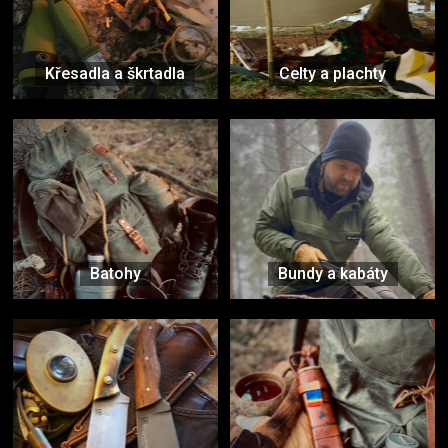
Křesadla a škrtadla
Celty a plachty
Batohy
Bundy a kabáty