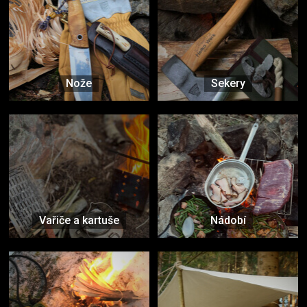
Nože
Sekery
Vařiče a kartuše
Nádobí