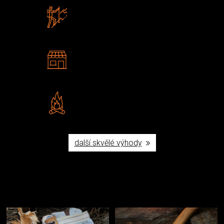
Zboží sami testujeme
U nás nekoupíte „zajíce v pytli“
2 kamenné prodejny
Navštivte nás v Praze a
Šumperku
Vlastní značka JuBö
Poctivá ruční výroba v ČR
další skvělé výhody
Užijte si to v přírodě
Vybavení, na které spoléháte nejčastěji