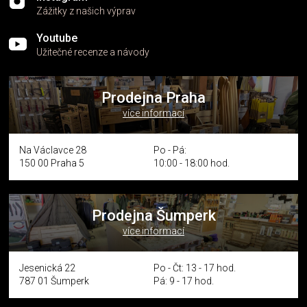
Zážitky z našich výprav
Youtube
Užitečné recenze a návody
Prodejna Praha
více informací
Na Václavce 28
Po - Pá:
150 00 Praha 5
10:00 - 18:00 hod.
Prodejna Šumperk
více informací
Jesenická 22
Po - Čt: 13 - 17 hod.
787 01 Šumperk
Pá: 9 - 17 hod.