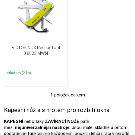
u
i
k
s
t
p
ů
r
o
d
u
VICTORINOX RescueTool
k
0.8623.MWN
t
ů
skladem
(2 ks)
1
položek celkem
O
v
l
Kapesní nůž s s hrotem pro rozbití okna
á
d
KAPESNÍ
nebo taky
ZAVÍRACÍ NOŽE
patří
a
mezi
nejuniverzálnější nástroje
. Jsou malé, skladné a přitom
c
dostatečně funkční pro každodenní použití i lehčí práci v přírodě.