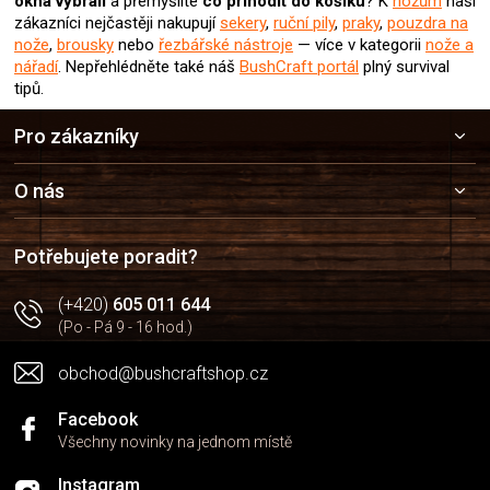
okna
vybrali
a přemýšlíte
co přihodit do košíku
? K
nožům
naši
zákazníci nejčastěji nakupují
sekery
,
ruční pily
,
praky
,
pouzdra na
nože
,
brousky
nebo
řezbářské nástroje
— více v kategorii
nože a
nářadí
.
Nepřehlédněte také náš
BushCraft portál
plný survival
tipů.
Z
Pro zákazníky
á
p
a
O nás
t
í
Potřebujete poradit?
(+420)
605 011 644
(Po - Pá 9 - 16 hod.)
obchod@bushcraftshop.cz
Facebook
Všechny novinky na jednom místě
Instagram