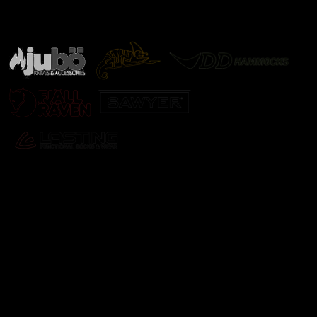
Značky ověřené samotnou přírodou
další značky
Odebírat newsletter
Vložte svůj e-mail a my vám budeme zasílat informace o
nových produktech na našem e-shopu.
E-mail