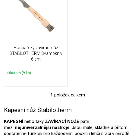
u
i
k
s
t
p
ů
r
o
d
u
Houbařský zavírací nůž
k
STABILOTHERM Svampkniv
t
6 cm
ů
skladem
(9 ks)
1
položek celkem
O
v
l
Kapesní nůž Stabilotherm
á
d
KAPESNÍ
nebo taky
ZAVÍRACÍ NOŽE
patří
a
mezi
nejuniverzálnější nástroje
. Jsou malé, skladné a přitom
c
dostatečně funkční pro každodenní použití i lehčí práci v přírodě.