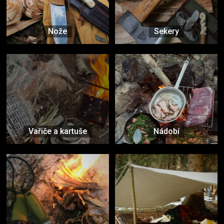
Nože
Sekery
Vařiče a kartuše
Nádobí