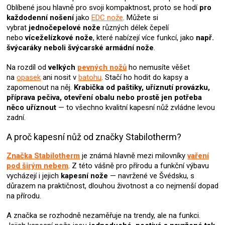
í
Oblíbené jsou hlavně pro svoji kompaktnost, proto se
hodí
pro
p
každodenní nošení
jako
EDC nože
. Můžete si
r
vybrat
jednočepelové nože
různých délek čepelí
v
nebo
víceželízkové nože
, které nabízejí více funkcí, jako
např.
k
švýcaráky neboli švýcarské armádní nože
.
y
v
Na rozdíl od
velkých
pevných nožů
ho nemusíte věšet
ý
na
opasek
ani nosit v
batohu
. Stačí ho hodit do kapsy a
p
zapomenout na něj.
Krabička od paštiky, uříznutí provázku,
i
příprava pečiva, otevření obalu nebo prostě jen potřeba
s
něco uříznout
— to všechno kvalitní kapesní nůž zvládne levou
u
zadní.
A proč kapesní nůž od značky Stabilotherm?
Značka Stabilotherm
je známá hlavně mezi milovníky
vaření
pod širým nebem
. Z této vášně pro přírodu a funkční výbavu
vycházejí i jejich
kapesní nože
— navržené ve Švédsku, s
důrazem na praktičnost, dlouhou životnost a co nejmenší dopad
na přírodu.
A značka se rozhodně nezaměřuje na trendy, ale na funkci.