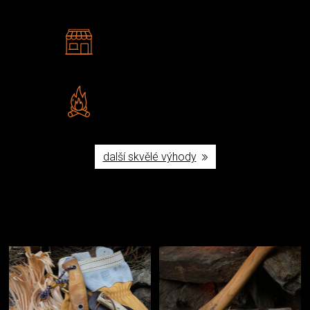
2 kamenné prodejny
Navštivte nás v Praze a
Šumperku
Vlastní značka JuBö
Poctivá ruční výroba v ČR
další skvělé výhody
Užijte si to v přírodě
Vybavení, na které spoléháte nejčastěji