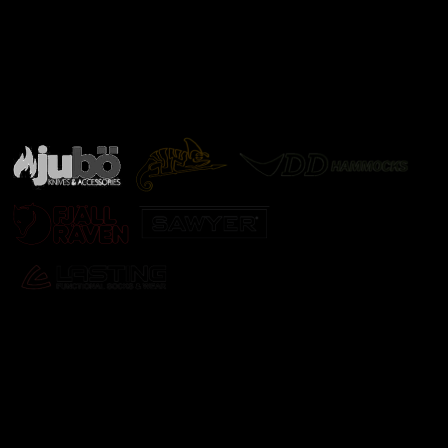
Značky ověřené samotnou přírodou
další značky
Odebírat newsletter
Vložte svůj e-mail a my vám budeme zasílat informace o