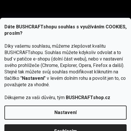
Dáte BUSHCRAFTshopu souhlas s využíváním COOKIES,
prosím?
Díky vašemu souhlasu, můžeme zlepšovat kvalitu
BUSHCRAFTshopu.
Souhlas můžete kdykoliv odvolat a to
buď v patičce e-shopu (dolní část webu), nebo v nastavení
svého prohlížeče (Chrome, Explorer, Opera, Firefox a další).
Stejně tak můžete svůj souhlas modifikovat kliknutím na
tlačítko "
Nastavení
" v levém dolním rohu a povolit jen to, co
Přihlásit se
považujete za vhodné.
Vložením e-mailu souhlasíte s
Děkujeme za vaši důvěru, tým
BUSHCRAFTshop.cz
podmínkami ochrany osobních údajů
Nastavení
Od 27.7. - 7.8. bude prodejna v Praze uzavřena.
Copyright 2026
BUSHCRAFTshop.cz
. Všechna práva
🏕️ Kupte do 12. 8. jakýkoliv produkt JuBö a
vyhrazena.
Upravit nastavení cookies
zapojte se do slosování o kurz s