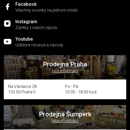
Facebook
Všechny novinky na jednom místě
Instagram
Zážitky z našich výprav
Youtube
Užitečné recenze a návody
Prodejna Praha
více informací
Na Václavce 28
Po - Pá:
150 00 Praha 5
10:00 - 18:00 hod.
Prodejna Šumperk
více informací