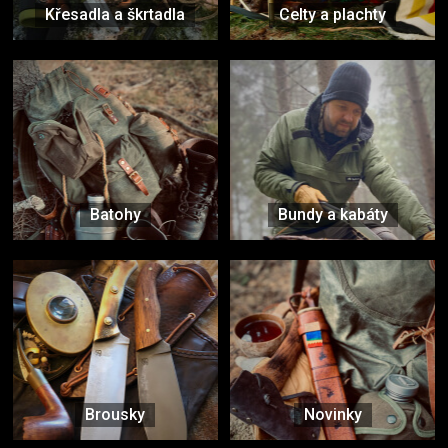
Křesadla a škrtadla
Celty a plachty
Batohy
Bundy a kabáty
Brousky
Novinky