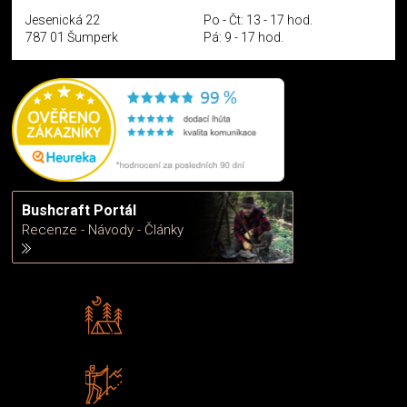
Jesenická 22
Po - Čt: 13 - 17 hod.
787 01 Šumperk
Pá: 9 - 17 hod.
Bushcraft Portál
Recenze - Návody - Články
Rádi předáváme zkušenosti
Poradíme vám s výběrem
Zboží sami testujeme
U nás nekoupíte „zajíce v pytli“