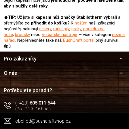
Jejich kapesní nože jsou
jednoduché, poctivé a navržené tak,
aby sloužily celé roky
.
🔥TIP:
Už jste si
kapesní nůž
značky Stabilotherm
vybrali
a
přemýšlíte
co přihodit do košíku
? K
nožům
naši zákazníci
nejčastěji nakupují
sekery
,
ruční pily
,
praky
,
pouzdra na
nože
,
brousky
nebo
řezbářské nástroje
— více v kategorii
nože a
nářadí
.
Nepřehlédněte také náš
BushCraft portál
plný survival
tipů.
Z
Pro zákazníky
á
p
a
O nás
t
í
Potřebujete poradit?
(+420)
605 011 644
(Po - Pá 9 - 16 hod.)
obchod@bushcraftshop.cz