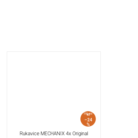
750 Kč
až
–24
%
Rukavice MECHANIX 4x Original