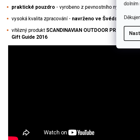
dolním 
praktické pouzdro
- vyrobeno z pevnostního nylonu - mož
Děkuje
vysoká kvalita zpracování -
navrženo ve Švédsku
vítězný produkt
SCANDINAVIAN OUTDOOR PRODUCT
a 
Nast
Gift Guide 2016