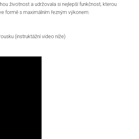
ou životnost a udržovala si nejlepší funkčnost, kterou
uho ve formě s maximálním řezným výkonem:
ousku (instruktážní video níže)