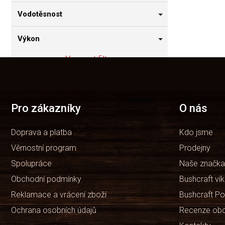
Vodotěsnost
Výkon
Vymazat filtry
Z
á
Položek k zobrazení:
1
p
a
t
Pro zákazníky
O nás
í
Doprava a platba
Kdo jsme
Věrnostní program
Prodejny
Spolupráce
Naše značka
Obchodní podmínky
Bushcraft ví
Reklamace a vrácení zboží
Bushcraft Po
Ochrana osobních údajů
Recenze ob