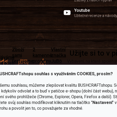
Zážitky z našich výprav
Youtube
Užitečné recenze a návod
Zboží
2
Vlastní
i
Užijte si to v 
sami
kamenné
značka
dáváme
testujeme
prodejny
JuBö
Vybavení, na které spoléhát
šenosti
U nás
Navštivte
Poctivá
adíme
nekoupíte
nás v
ruční
 s
USHCRAFTshopu souhlas s využíváním COOKIES, prosím?
„zajíce v
Praze a
výroba
ěrem
pytli“
Šumperku
v ČR
ašemu souhlasu, můžeme zlepšovat kvalitu BUSHCRAFTshopu.
S
Vařiče
kdykoliv odvolat a to buď v patičce e-shopu (dolní část webu), 
lší skvělé výhody
ní svého prohlížeče (Chrome, Explorer, Opera, Firefox a další). S
a
ete svůj souhlas modifikovat kliknutím na tlačítko "
Nastavení
" 
Nože
Sekery
kartuše
Ná
rohu a povolit jen to, co považujete za vhodné.