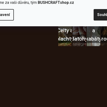
me za vaši důvěru, tým
BUSHCRAFTshop.cz
avení
Souh
Bundy
Celty a
a
plachty
Batohy
kabáty
Bro
Instagram
h produktech na našem e-