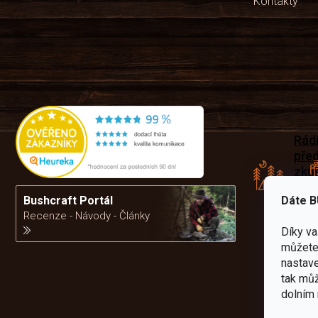
Kontakty
Rád
pře
zku
Por
vám
Dáte B
Bushcraft Portál
výb
Recenze - Návody - Články
Díky v
můžete 
da
nastave
tak můž
dolním 