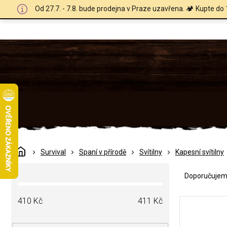
Přejít
Od 27.7. - 7.8. bude prodejna v Praze uzavřena. 🏕️ Kupte do 
na
obsah
Domů
Survival
Spaní v přírodě
Svítilny
Kapesní svítilny
Ř
P
a
Doporučuje
o
z
s
e
V
t
410
Kč
411
Kč
n
ý
r
í
p
a