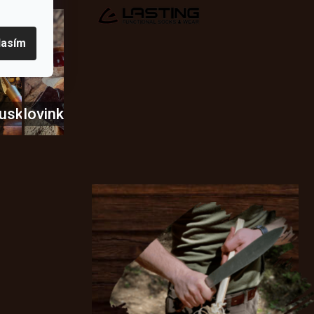
lasím
usky
Novinky