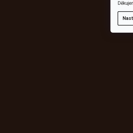
Děkuje
Nast
Odebírat newsletter
Vložte svůj e-mail a my vám budeme zasílat informace o novýc
shopu.
E-mail