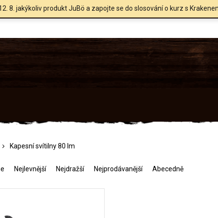
12. 8. jakýkoliv produkt JuBö a zapojte se do slosování o kurz s Krakene
Kapesní svítilny 80 lm
me
Nejlevnější
Nejdražší
Nejprodávanější
Abecedně