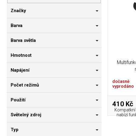
p
i
n
r
s
n
Značky
o
p
í
d
r
p
Barva
u
o
a
k
d
n
Barva světla
t
u
e
ů
k
l
Hmotnost
t
Multifunk
ů
Napájení
dočasně
Počet režimů
vyprodáno
Použití
410 Kč
Kompatkní N
Světelný zdroj
nabízí funk
Typ