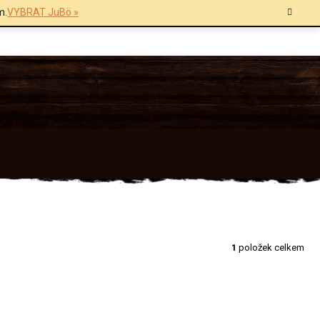
m.
VYBRAT JuBö »
1
položek celkem