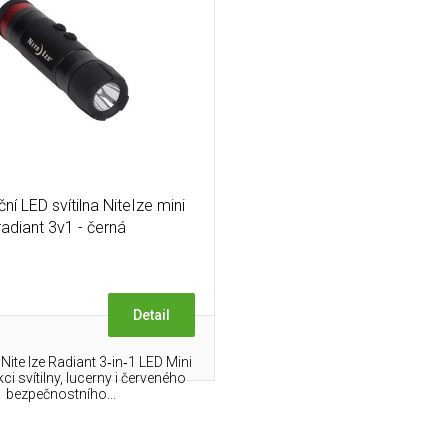
ční LED svítilna NiteIze mini
radiant 3v1 - černá
Detail
ite Ize Radiant 3‑in‑1 LED Mini
ci svítilny, lucerny i červeného
bezpečnostního...
O