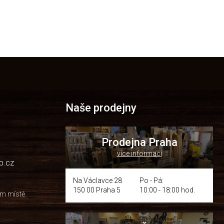
Naše prodejny
Prodejna Praha
více informací
p.cz
Na Václavce 28
Po - Pá:
150 00 Praha 5
10:00 - 18:00 hod.
om místě