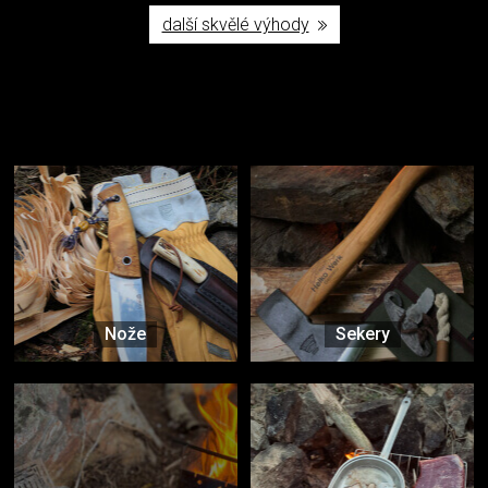
další skvělé výhody
Užijte si to v přírodě
Vybavení, na které spoléháte nejčastěji
Nože
Sekery