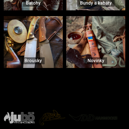
Batohy
Bundy a kabáty
Brousky
Novinky
Značky ověřené samotnou přírodou
další značky