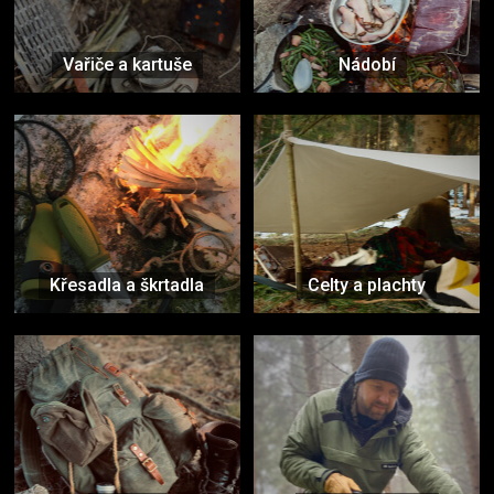
Vařiče a kartuše
Nádobí
Křesadla a škrtadla
Celty a plachty