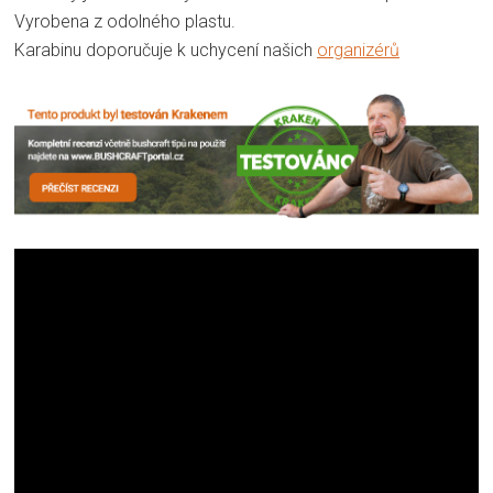
Vyrobena z odolného plastu.
Karabinu doporučuje k uchycení našich
organizérů