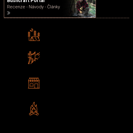
Bushcraft Portál
Recenze - Návody - Články
Rádi předáváme zkušenosti
Poradíme vám s výběrem
Zboží sami testujeme
U nás nekoupíte „zajíce v pytli“
2 kamenné prodejny
Navštivte nás v Praze a
Šumperku
Vlastní značka JuBö
Poctivá ruční výroba v ČR