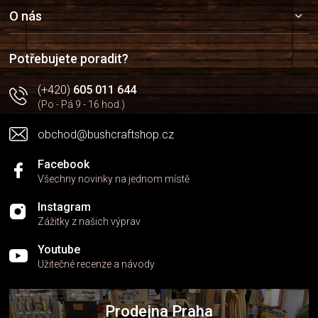
p
a
O nás
t
í
Potřebujete poradit?
(+420)
605 011 644
(Po - Pá 9 - 16 hod.)
obchod@bushcraftshop.cz
Facebook
Všechny novinky na jednom místě
Instagram
Zážitky z našich výprav
Youtube
Užitečné recenze a návody
Prodejna Praha