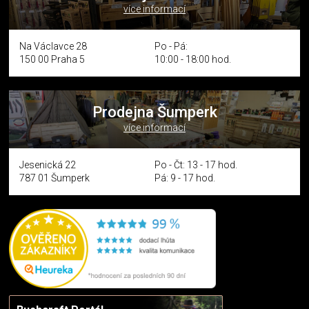
více informací
Na Václavce 28
Po - Pá:
150 00 Praha 5
10:00 - 18:00 hod.
Prodejna Šumperk
více informací
Jesenická 22
Po - Čt: 13 - 17 hod.
787 01 Šumperk
Pá: 9 - 17 hod.