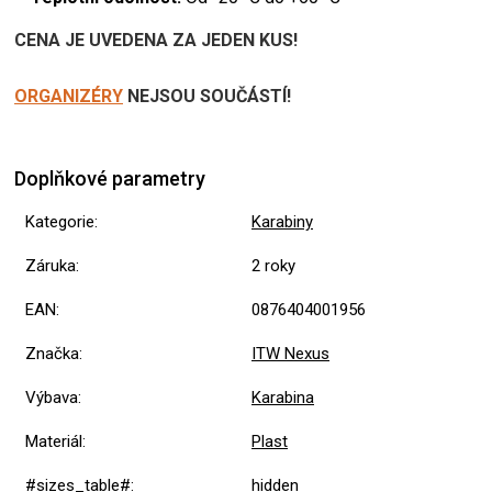
CENA JE UVEDENA ZA JEDEN KUS!
ORGANIZÉRY
NEJSOU SOUČÁSTÍ!
Doplňkové parametry
Kategorie
:
Karabiny
Záruka
:
2 roky
EAN
:
0876404001956
Značka
:
ITW Nexus
Výbava
:
Karabina
Materiál
:
Plast
#sizes_table#
:
hidden