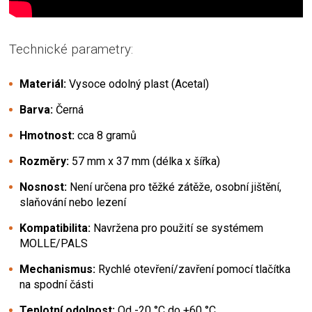
Technické parametry:
Materiál:
Vysoce odolný plast (Acetal)
Barva:
Černá
Hmotnost:
cca 8 gramů
Rozměry:
57 mm x 37 mm (délka x šířka)
Nosnost:
Není určena pro těžké zátěže, osobní jištění,
slaňování nebo lezení
Kompatibilita:
Navržena pro použití se systémem
MOLLE/PALS
Mechanismus:
Rychlé otevření/zavření pomocí tlačítka
na spodní části
Teplotní odolnost:
Od -20 °C do +60 °C