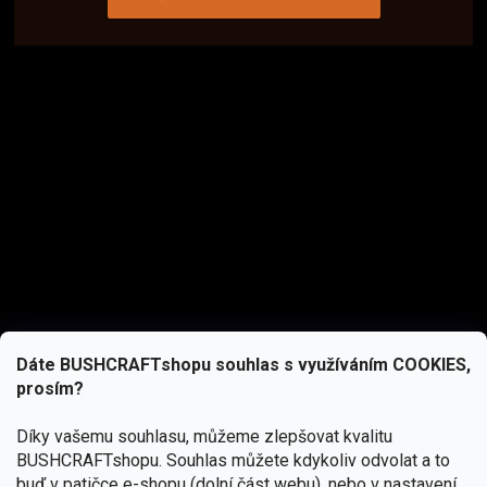
Dáte BUSHCRAFTshopu souhlas s využíváním COOKIES,
prosím?
Díky vašemu souhlasu, můžeme zlepšovat kvalitu
BUSHCRAFTshopu.
Souhlas můžete kdykoliv odvolat a to
buď v patičce e-shopu (dolní část webu), nebo v nastavení