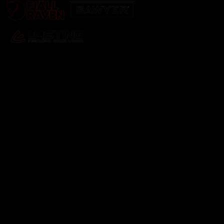
Odebírat newsletter
Vložte svůj e-mail a my vám budeme zasílat informace o
nových produktech na našem e-shopu.
E-mail
Vložením e-mailu souhlasíte s
podmínkami ochrany
osobních údajů
Přihlásit se