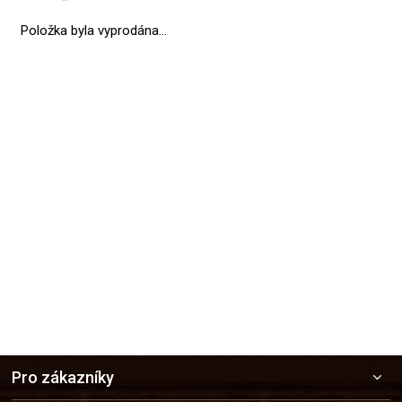
Položka byla vyprodána…
Přidat hodnocení
Z
Pro zákazníky
á