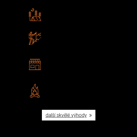
Rádi předáváme zkušenosti
Poradíme vám s výběrem
Zboží sami testujeme
U nás nekoupíte „zajíce v pytli“
2 kamenné prodejny
Navštivte nás v Praze a
Šumperku
Vlastní značka JuBö
Poctivá ruční výroba v ČR
další skvělé výhody