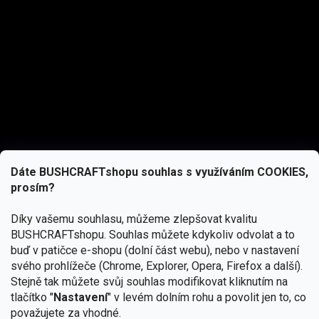
Dáte BUSHCRAFTshopu souhlas s využíváním COOKIES,
prosím?
Díky vašemu souhlasu, můžeme zlepšovat kvalitu
BUSHCRAFTshopu.
Souhlas můžete kdykoliv odvolat a to
buď v patičce e-shopu (dolní část webu), nebo v nastavení
svého prohlížeče (Chrome, Explorer, Opera, Firefox a další).
Stejně tak můžete svůj souhlas modifikovat kliknutím na
tlačítko "
Nastavení
" v levém dolním rohu a povolit jen to, co
Přihlásit se
považujete za vhodné.