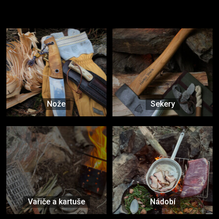
Užijte si to v přírodě
Vybavení, na které spoléháte nejčastěji
Nože
Sekery
Vařiče a kartuše
Nádobí