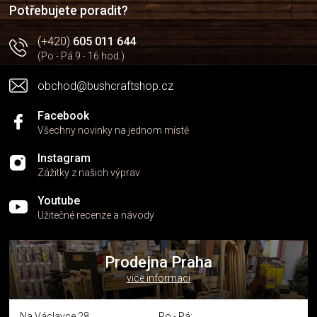
í
p
Potřebujete poradit?
r
v
(+420)
605 011 644
k
(Po - Pá 9 - 16 hod.)
y
v
obchod@bushcraftshop.cz
ý
p
i
Facebook
s
Všechny novinky na jednom místě
u
Instagram
Zážitky z našich výprav
Youtube
Užitečné recenze a návody
Prodejna Praha
více informací
Na Václavce 28
Po - Pá: