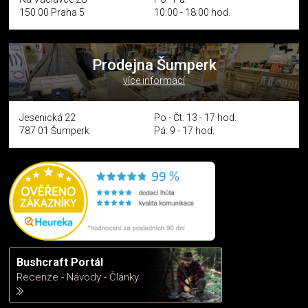
150 00 Praha 5
10:00 - 18:00 hod.
Prodejna Šumperk
více informací
Jesenická 22
Po - Čt: 13 - 17 hod.
787 01 Šumperk
Pá: 9 - 17 hod.
Bushcraft Portál
Recenze - Návody - Články