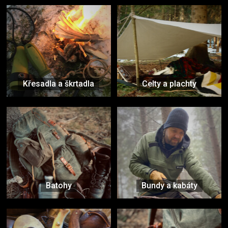
Křesadla a škrtadla
Celty a plachty
Batohy
Bundy a kabáty