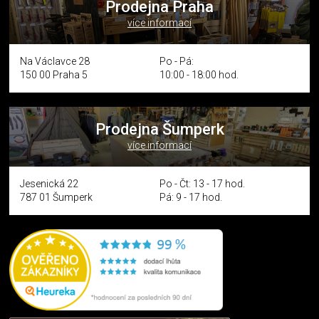
Prodejna Praha
více informací
Na Václavce 28
Po - Pá:
150 00 Praha 5
10:00 - 18:00 hod.
Prodejna Šumperk
více informací
Jesenická 22
Po - Čt: 13 - 17 hod.
787 01 Šumperk
Pá: 9 - 17 hod.