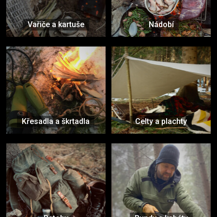
Vařiče a kartuše
Nádobí
Křesadla a škrtadla
Celty a plachty