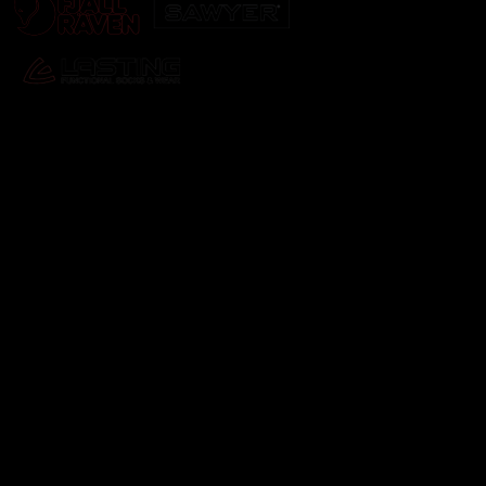
Odebírat newsletter
Vložte svůj e-mail a my vám budeme zasílat informace o
nových produktech na našem e-shopu.
E-mail
Vložením e-mailu souhlasíte s
podmínkami ochrany
osobních údajů
Přihlásit se