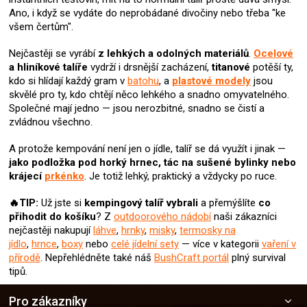
p
Ano, i když se vydáte do neprobádané divočiny nebo třeba "ke
r
všem čertům".
v
k
Nejčastěji se vyrábí
z lehkých a odolných materiálů
.
Ocelové
y
a hliníkové talíře
vydrží i drsnější zacházení,
titanové
potěší ty,
v
kdo si hlídají každý gram v
batohu
, a
plastové modely
jsou
ý
skvělé pro ty, kdo chtějí něco lehkého a snadno omyvatelného.
p
Společné mají jedno — jsou nerozbitné, snadno se čistí a
i
zvládnou všechno.
s
u
A protože kempování není jen o jídle, talíř se dá využít i jinak —
jako podložka pod horký hrnec, tác na sušené bylinky nebo
krájecí
prkénko
. Je totiž lehký, praktický a vždycky po ruce.
🔥TIP:
Už jste si
kempingový talíř
vybrali
a přemýšlíte
co
přihodit do košíku
? Z
outdoorového nádobí
naši zákazníci
nejčastěji nakupují
láhve
,
hrnky
,
misky
,
termosky na
jídlo
,
hrnce
,
boxy
nebo
celé jídelní sety
— více v kategorii
vaření v
přírodě
. Nepřehlédněte také náš
BushCraft portál
plný survival
tipů.
Z
Pro zákazníky
á