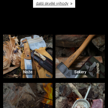
další skvělé výhody
Užijte si to v přírodě
Vybavení, na které spoléháte nejčastěji
Nože
Sekery