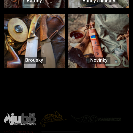
Batohy
Bundy a kabáty
Brousky
Novinky
Značky ověřené samotnou přírodou
další značky