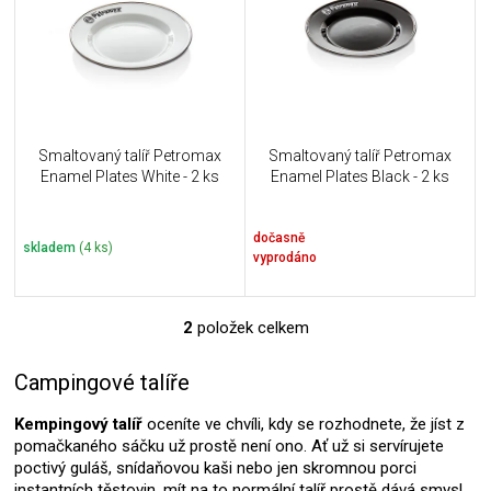
i
k
s
t
p
ů
r
o
d
u
Smaltovaný talíř Petromax
Smaltovaný talíř Petromax
k
Enamel Plates White - 2 ks
Enamel Plates Black - 2 ks
t
ů
dočasně
skladem
(4 ks)
vyprodáno
2
položek celkem
O
v
l
Campingové talíře
á
d
Kempingový talíř
oceníte ve chvíli, kdy se rozhodnete, že jíst z
a
pomačkaného sáčku už prostě není ono. Ať už si servírujete
c
poctivý guláš, snídaňovou kaši nebo jen skromnou porci
í
instantních těstovin, mít na to normální talíř prostě dává smysl.