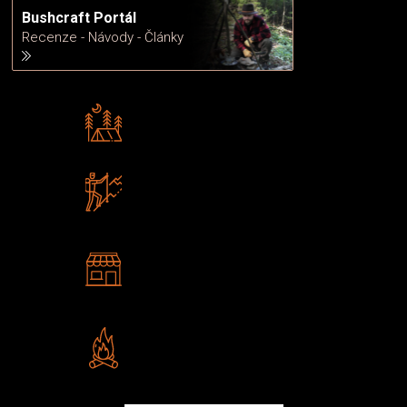
Bushcraft Portál
Recenze - Návody - Články
Rádi předáváme zkušenosti
Poradíme vám s výběrem
Zboží sami testujeme
U nás nekoupíte „zajíce v pytli“
2 kamenné prodejny
Navštivte nás v Praze a
Šumperku
Vlastní značka JuBö
Poctivá ruční výroba v ČR