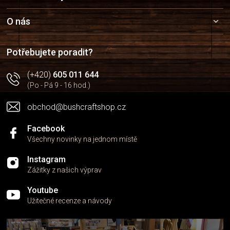
p
a
O nás
t
í
Potřebujete poradit?
(+420)
605 011 644
(Po - Pá 9 - 16 hod.)
obchod@bushcraftshop.cz
Facebook
Všechny novinky na jednom místě
Instagram
Zážitky z našich výprav
Youtube
Užitečné recenze a návody